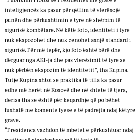
inteligjencës ka pasur për qëllim të vlerësojë
punën dhe përkushtimin e tyre në shërbim të
sigurisë kombëtare. Në këtë foto, identiteti i tyre
nuk ekspozohet dhe nuk cenohet asnjë standard i
sigurisë. Për më tepër, kjo foto është bërë dhe
dërguar nga AKI-ja dhe pas vlerësimit të tyre se
nuk përbën ekspozim të identitetit”, tha Kupina.
Tutje Kupina shtoi se praktika të tilla ka pasur
edhe më herët në Kosovë dhe në shtete të tjera,
derisa tha se është për keqardhje që po bëhet
fushatë me komente fyese e të padrejta ndaj këtyre
grave.
“Presidenca vazhdon të mbetet e përkushtuar ndaj
ruajtjes së standardeve më të larta të