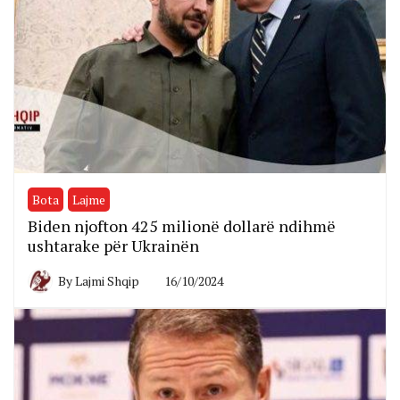
Bota
Lajme
Biden njofton 425 milionë dollarë ndihmë
ushtarake për Ukrainën
By
Lajmi Shqip
16/10/2024