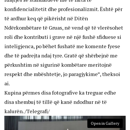
konfidencialitetit dhe profesionalizmit. Është për
të ardhur keq që pikërisht në Ditën
Ndërkombëtare të Gruas, në vend që të vlerësohet
roli dhe kontributi i grave në një fushë sfiduese si
inteligjenca, po bëhet fushatë me komente fyese
dhe të padrejta ndaj tyre. Gratë që shërbejnë me
përkushtim në sigurinë kombëtare meritojnë
respekt dhe mbështetje, jo paragjykime”, theksoi
ai.
Kupina përmes disa fotografive ka treguar edhe
disa shembuj të tillë që kanë ndodhur në të
kalurën. /Telegrafi/
Open in Gallery