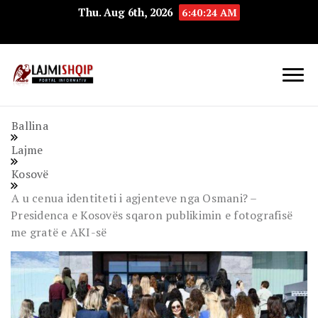
Thu. Aug 6th, 2026
6:40:25 AM
Lajmishqip.net
Lajmishqip
Ballina
Lajme
Kosovë
A u cenua identiteti i agjenteve nga Osmani? –
Presidenca e Kosovës sqaron publikimin e fotografisë
me gratë e AKI-së