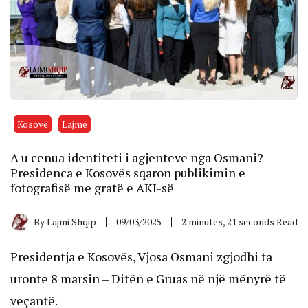
Kosovë
Lajme
A u cenua identiteti i agjenteve nga Osmani? –
Presidenca e Kosovës sqaron publikimin e
fotografisë me gratë e AKI-së
By
Lajmi Shqip
09/03/2025
2 minutes, 21 seconds Read
Presidentja e Kosovës, Vjosa Osmani zgjodhi ta
uronte 8 marsin – Ditën e Gruas në një mënyrë të
veçantë.