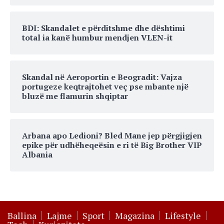
BDI: Skandalet e përditshme dhe dështimi
total ia kanë humbur mendjen VLEN-it
Skandal në Aeroportin e Beogradit: Vajza
portugeze keqtrajtohet veç pse mbante një
bluzë me flamurin shqiptar
Arbana apo Ledioni? Bled Mane jep përgjigjen
epike për udhëheqeësin e ri të Big Brother VIP
Albania
Ballina
Lajme
Sport
Magazina
Lifestyle