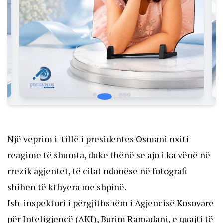
Një veprim i tillë i presidentes Osmani nxiti
reagime të shumta, duke thënë se ajo i ka vënë në
rrezik agjentet, të cilat ndonëse në fotografi
shihen të kthyera me shpinë.
Ish-inspektori i përgjithshëm i Agjencisë Kosovare
për Inteligjencë (AKI), Burim Ramadani, e quajti të