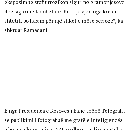
ekspozim të stafit rrezikon sigurinë e punonjëseve
dhe sigurinë kombëtare! Kur kjo vjen nga kreu i
shtetit, po flasim për një shkelje mëse serioze”, ka
shkruar Ramadani.
E nga Presidenca e Kosovës i kanë thënë Telegrafit
se publikimi i fotografisë me gratë e inteligjencës
u bë me vlerësimin e AKI-së dhe u realizua nga ky