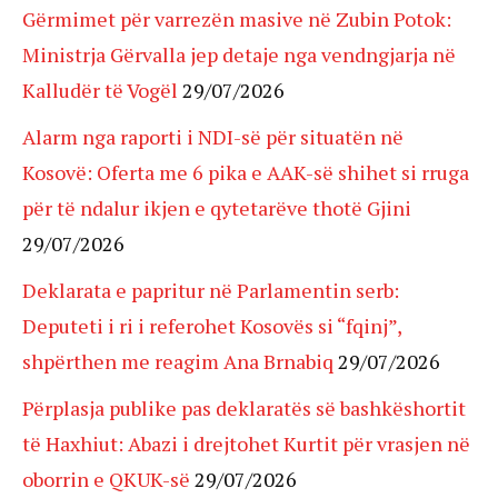
Gërmimet për varrezën masive në Zubin Potok:
Ministrja Gërvalla jep detaje nga vendngjarja në
Kalludër të Vogël
29/07/2026
Alarm nga raporti i NDI-së për situatën në
Kosovë: Oferta me 6 pika e AAK-së shihet si rruga
për të ndalur ikjen e qytetarëve thotë Gjini
29/07/2026
Deklarata e papritur në Parlamentin serb:
Deputeti i ri i referohet Kosovës si “fqinj”,
shpërthen me reagim Ana Brnabiq
29/07/2026
Përplasja publike pas deklaratës së bashkëshortit
të Haxhiut: Abazi i drejtohet Kurtit për vrasjen në
oborrin e QKUK-së
29/07/2026