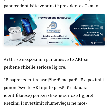
paprecedent këtë veprim të presidentes Osmani.
Ai tha se ekspozimi i punonjësve të AKI-së
përbënë shkelje serioze ligjore.
“E paprecedent, si asnjëherë më parë! Ekspozimi i
punonjësve të AKI (qoftë pjesë të caktuara
identifikuese) përbën shkelje serioze ligjore!
Rrëzimi i investimit shumëvjeçar në mos-