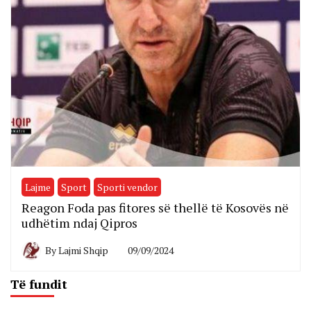
Lajme
Sport
Sporti vendor
Reagon Foda pas fitores së thellë të Kosovës në
udhëtim ndaj Qipros
By
Lajmi Shqip
09/09/2024
Të fundit