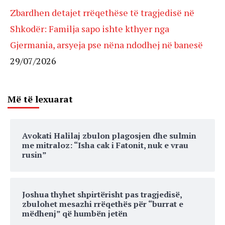
Zbardhen detajet rrëqethëse të tragjedisë në
Shkodër: Familja sapo ishte kthyer nga
Gjermania, arsyeja pse nëna ndodhej në banesë
29/07/2026
Më të lexuarat
Avokati Halilaj zbulon plagosjen dhe sulmin
me mitraloz: “Isha cak i Fatonit, nuk e vrau
rusin”
Joshua thyhet shpirtërisht pas tragjedisë,
zbulohet mesazhi rrëqethës për “burrat e
mëdhenj” që humbën jetën