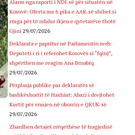
Alarm nga raporti i NDI-së për situatën në
Kosovë: Oferta me 6 pika e AAK-së shihet si
rruga për të ndalur ikjen e qytetarëve thotë
Gjini
29/07/2026
Deklarata e papritur në Parlamentin serb:
Deputeti i ri i referohet Kosovës si “fqinj”,
shpërthen me reagim Ana Brnabiq
29/07/2026
Përplasja publike pas deklaratës së
bashkëshortit të Haxhiut: Abazi i drejtohet
Kurtit për vrasjen në oborrin e QKUK-së
29/07/2026
Zbardhen detajet rrëqethëse të tragjedisë