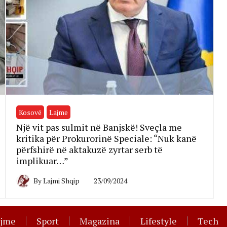
Kosovë
Lajme
Një vit pas sulmit në Banjskë! Sveçla me
kritika për Prokurorinë Speciale: “Nuk kanë
përfshirë në aktakuzë zyrtar serb të
implikuar…”
By
Lajmi Shqip
23/09/2024
ajme
Sport
Magazina
Lifestyle
Tech