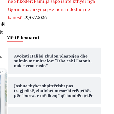
në Shkodër: Familja sapo ishte kthyer nga
Gjermania, arsyeja pse nëna ndodhej në
banesë
29/07/2026
një
it
Më të lexuarat
Avokati Halilaj zbulon plagosjen dhe
i.
sulmin me mitraloz: “Isha cak i Fatonit,
nuk e vrau rusin”
më
Joshua thyhet shpirtërisht pas
tragjedisë, zbulohet mesazhi rrëqethës
për “burrat e mëdhenj” që humbën jetën