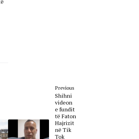
të
Previous
Shihni
videon
e fundit
të Faton
Hajrizit
në Tik
Tok