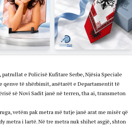
 patrullat e Policisë Kufitare Serbe, Njësia Speciale
 e qenve të shërbimit, anëtarët e Departamentit të
së së Novi Sadit janë në terren, tha ai, transmeton
a rruga, vetëm pak metra më tutje janë arat me misër që
y metra i lartë. Në tre metra nuk shihet asgjë, shton