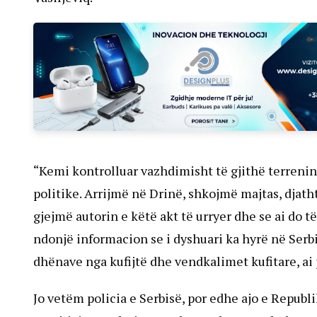
“Kemi kontrolluar vazhdimisht të gjithë terrenin 
politike. Arrijmë në Drinë, shkojmë majtas, djatht
gjejmë autorin e këtë akt të urryer dhe se ai do të 
ndonjë informacion se i dyshuari ka hyrë në Serbi 
dhënave nga kufijtë dhe vendkalimet kufitare, ai
Jo vetëm policia e Serbisë, por edhe ajo e Republ