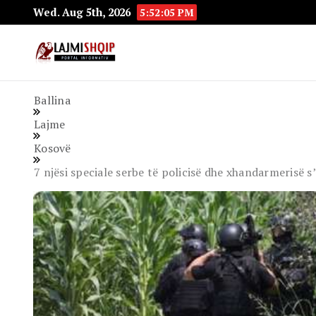
Wed. Aug 5th, 2026
5:52:07 PM
Lajmishqip.net
Lajmishqip
Ballina
Lajme
Kosovë
7 njësi speciale serbe të policisë dhe xhandarmerisë 