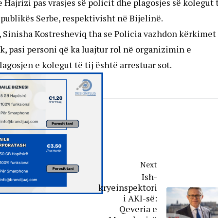
 Hajrizi pas vrasjes së policit dhe plagosjes së kolegut 
epublikës Serbe, respektivisht në Bijelinë.
s, Sinisha Kostresheviq tha se Policia vazhdon kërkimet
k, pasi personi që ka luajtur rol në organizimin e
lagosjen e kolegut të tij është arrestuar sot.
Next
Ish-
kryeinspektori
i AKI-së:
Qeveria e