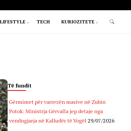
LIFESTYLE
TECH
KURIOZITETE
Të fundit
Gërmimet për varrezën masive në Zubin
Potok: Ministrja Gërvalla jep detaje nga
vendngjarja në Kalludër të Vogël
29/07/2026