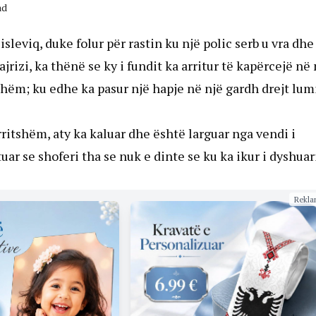
ad
sleviq, duke folur për rastin ku një polic serb u vra dhe
rizi, ka thënë se ky i fundit ka arritur të kapërcejë në 
shëm; ku edhe ka pasur një hapje në një gardh drejt lum
rritshëm, aty ka kaluar dhe është larguar nga vendi i
uar se shoferi tha se nuk e dinte se ku ka ikur i dyshuar
Rekla