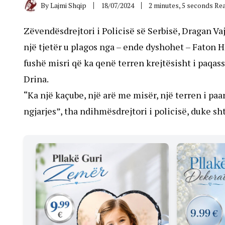
By
Lajmi Shqip
18/07/2024
2 minutes, 5 seconds Re
Zëvendësdrejtori i Policisë së Serbisë, Dragan Vaji
një tjetër u plagos nga – ende dyshohet – Faton Haj
fushë misri që ka qenë terren krejtësisht i paqas
Drina.
“Ka një kaçube, një arë me misër, një terren i paa
ngjarjes”, tha ndihmësdrejtori i policisë, duke sht