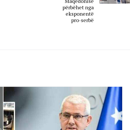
Maqedonisë
përbëhet nga
eksponentë
pro-serbë