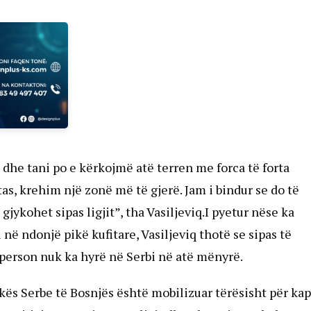
dhe tani po e kërkojmë atë terren me forca të forta
as, krehim një zonë më të gjerë. Jam i bindur se do të
gjykohet sipas ligjit”, tha Vasiljeviq.I pyetur nëse ka
në ndonjë pikë kufitare, Vasiljeviq thotë se sipas të
 person nuk ka hyrë në Serbi në atë mënyrë.
ikës Serbe të Bosnjës është mobilizuar tërësisht për ka