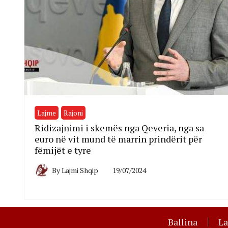
Lajme
Rajoni
Ridizajnimi i skemës nga Qeveria, nga sa
euro në vit mund të marrin prindërit për
fëmijët e tyre
By
Lajmi Shqip
19/07/2024
Ballina
L