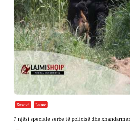
Kosovë
Lajme
7 njësi speciale serbe të policisë dhe xhandarme