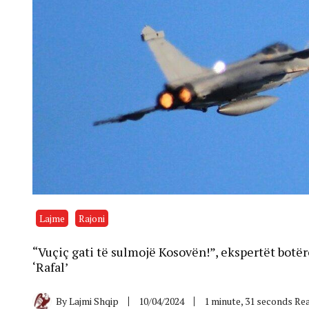
Lajme
Rajoni
“Vuçiç gati të sulmojë Kosovën!”, ekspertët bot
‘Rafal’
By
Lajmi Shqip
10/04/2024
1 minute, 31 seconds Re