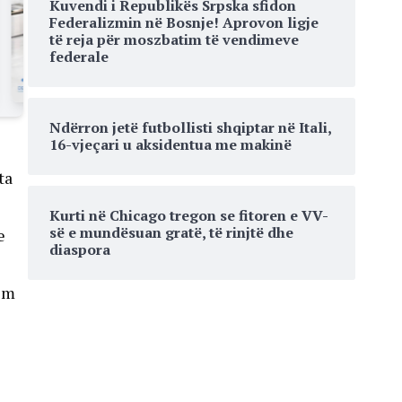
Kuvendi i Republikës Srpska sfidon
Federalizmin në Bosnje! Aprovon ligje
të reja për moszbatim të vendimeve
federale
Ndërron jetë futbollisti shqiptar në Itali,
16-vjeçari u aksidentua me makinë
ta
Kurti në Chicago tregon se fitoren e VV-
së e mundësuan gratë, të rinjtë dhe
e
diaspora
kim