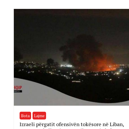
Bota
Lajme
Izraeli përgatit ofensivën tokësore në Liban,