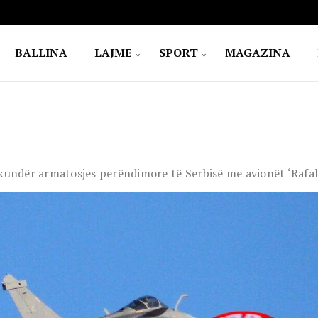
BALLINA
LAJME
SPORT
MAGAZINA
 kundër armatosjes perëndimore të Serbisë me avionët ‘Rafal