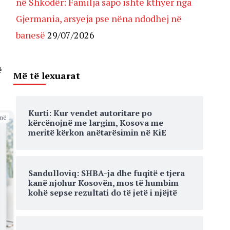
në Shkodër: Familja sapo ishte kthyer nga
Gjermania, arsyeja pse nëna ndodhej në
banesë
29/07/2026
ë
Më të lexuarat
Kurti: Kur vendet autoritare po
më
kërcënojnë me largim, Kosova me
meritë kërkon anëtarësimin në KiE
Sandulloviq: SHBA-ja dhe fuqitë e tjera
kanë njohur Kosovën, mos të humbim
kohë sepse rezultati do të jetë i njëjtë