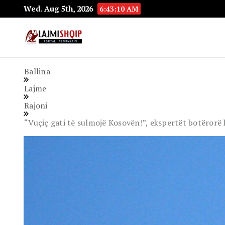
Wed. Aug 5th, 2026
6:43:12 AM
Lajmishqip.net
Lajmishqip
Ballina
Lajme
Rajoni
“Vuçiç gati të sulmojë Kosovën!”, ekspertët botërorë