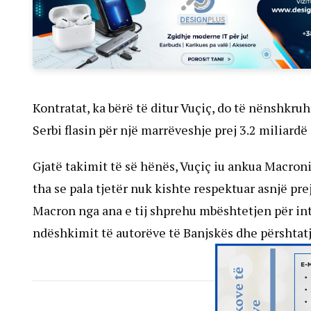
Kontratat, ka bërë të ditur Vuçiç, do të nënshkr
Serbi flasin për një marrëveshje prej 3.2 miliardë
Gjatë takimit të së hënës, Vuçiç iu ankua Macron
tha se pala tjetër nuk kishte respektuar asnjë pre
Macron nga ana e tij shprehu mbështetjen për inte
ndëshkimit të autorëve të Banjskës dhe përshtatja