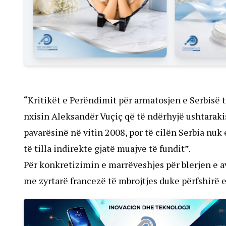
“Kritikët e Perëndimit për armatosjen e Serbisë t
nxisin Aleksandër Vuçiç që të ndërhyjë ushtarakis
pavarësinë në vitin 2008, por të cilën Serbia nuk
të tilla indirekte gjatë muajve të fundit”.
Për konkretizimin e marrëveshjes për blerjen e a
me zyrtarë francezë të mbrojtjes duke përfshirë e