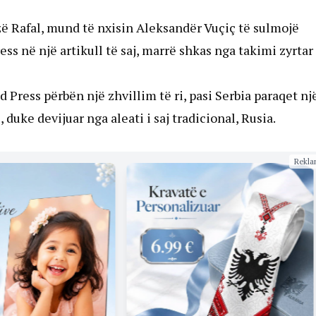
zë Rafal, mund të nxisin Aleksandër Vuçiç të sulmojë
ss në një artikull të saj, marrë shkas nga takimi zyrtar
d Press përbën një zhvillim të ri, pasi Serbia paraqet nj
duke devijuar nga aleati i saj tradicional, Rusia.
Rekla