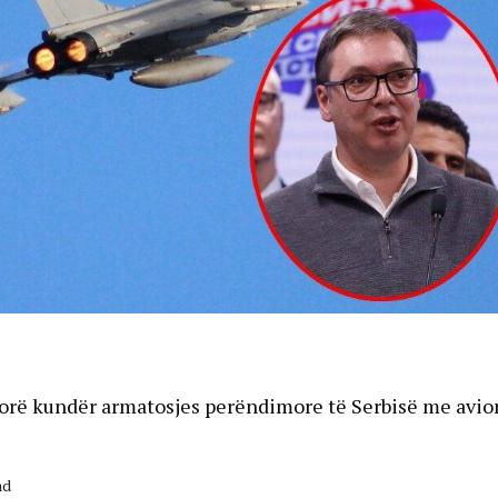
ërorë kundër armatosjes perëndimore të Serbisë me avio
ad