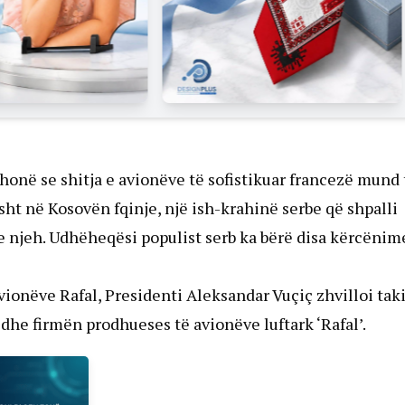
honë se shitja e avionëve të sofistikuar francezë mund 
ht në Kosovën fqinje, një ish-krahinë serbe që shpalli
 e njeh. Udhëheqësi populist serb ka bërë disa kërcënim
vionëve Rafal, Presidenti Aleksandar Vuçiç zhvilloi ta
dhe firmën prodhueses të avionëve luftark ‘Rafal’.