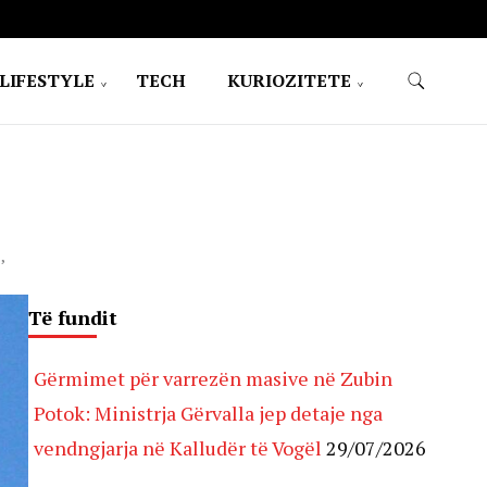
LIFESTYLE
TECH
KURIOZITETE
’
Të fundit
Gërmimet për varrezën masive në Zubin
Potok: Ministrja Gërvalla jep detaje nga
vendngjarja në Kalludër të Vogël
29/07/2026