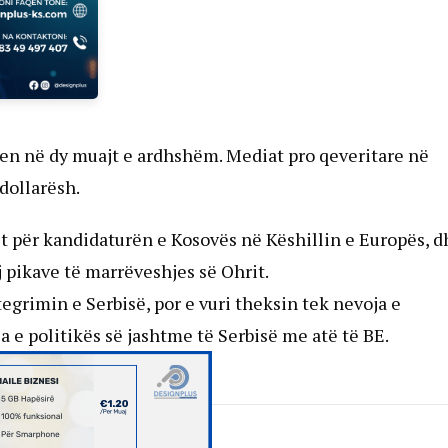
uhen në dy muajt e ardhshëm. Mediat pro qeveritare në
 dollarësh.
it për kandidaturën e Kosovës në Këshillin e Europës, d
j pikave të marrëveshjes së Ohrit.
grimin e Serbisë, por e vuri theksin tek nevoja e
 e politikës së jashtme të Serbisë me atë të BE.