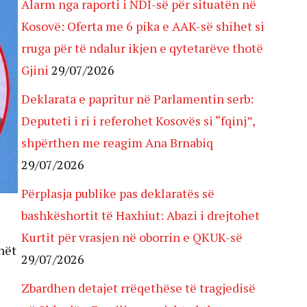
Alarm nga raporti i NDI-së për situatën në
Kosovë: Oferta me 6 pika e AAK-së shihet si
rruga për të ndalur ikjen e qytetarëve thotë
Gjini
29/07/2026
Deklarata e papritur në Parlamentin serb:
Deputeti i ri i referohet Kosovës si “fqinj”,
shpërthen me reagim Ana Brnabiq
29/07/2026
Përplasja publike pas deklaratës së
bashkëshortit të Haxhiut: Abazi i drejtohet
Kurtit për vrasjen në oborrin e QKUK-së
nët
29/07/2026
Zbardhen detajet rrëqethëse të tragjedisë