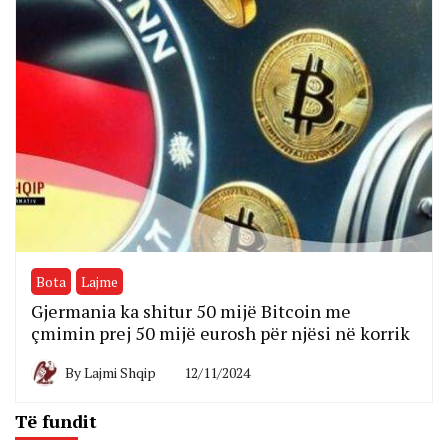
Bota
Lajme
Gjermania ka shitur 50 mijë Bitcoin me
çmimin prej 50 mijë eurosh për njësi në korrik
By
Lajmi Shqip
12/11/2024
Të fundit