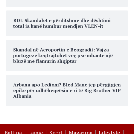
BDI: Skandalet e përditshme dhe dështimi
total ia kanë humbur mendjen VLEN-it
Skandal në Aeroportin e Beogradit: Vajza
portugeze keqtrajtohet veç pse mbante një
bluzë me flamurin shqiptar
Arbana apo Ledioni? Bled Mane jep përgjigjen
epike për udhëheqeësin e ri të Big Brother VIP
Albania
Ballina
Lajme
Sport
Magazina
Lifestyle