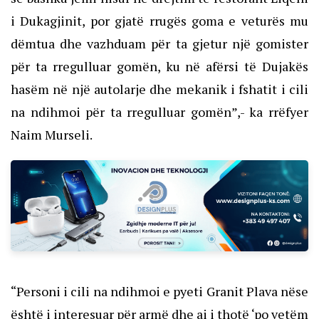
i Dukagjinit, por gjatë rrugës goma e veturës mu
dëmtua dhe vazhduam për ta gjetur një gomister
për ta rregulluar gomën, ku në afërsi të Dujakës
hasëm në një autolarje dhe mekanik i fshatit i cili
na ndihmoi për ta rregulluar gomën”,- ka rrëfyer
Naim Murseli.
“Personi i cili na ndihmoi e pyeti Granit Plava nëse
është i interesuar për armë dhe ai i thotë ‘po vetëm