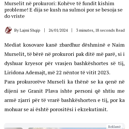
Murselit në prokurori: Kohëve të fundit kishim
probleme! E dija se kush na sulmoi por se besoja se
do vriste
By
Lajmi Shqip
26/01/2024
3 minutes, 18 seconds Read
Mediat kosovare kanë zbardhur dëshminë e Naim
Murselit, të bërë në prokurori pak ditë më parë, si i
dyshuar kryesor për vrasjen bashkëshortes së tij,
Liridona Ademajt, më 22 nëntor të vitit 2023.
Para prokurorëve Murseli ka thënë se ka qenë në
dijeni se Granit Plava ishte personi që shtiu me
armë zjarri për të vrarë bashkëshorten e tij, por ka
mohuar se ai është porositësi i ekzekutimit.
Reklamë