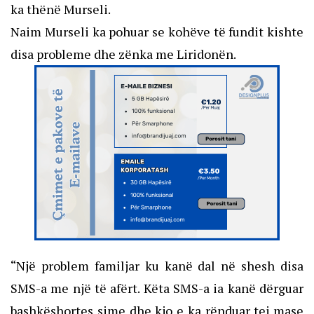
ka thënë Murseli.
Naim Murseli ka pohuar se kohëve të fundit kishte
disa probleme dhe zënka me Liridonën.
“Një problem familjar ku kanë dal në shesh disa
SMS-a me një të afërt. Këta SMS-a ia kanë dërguar
bashkëshortes sime dhe kjo e ka rënduar tej mase