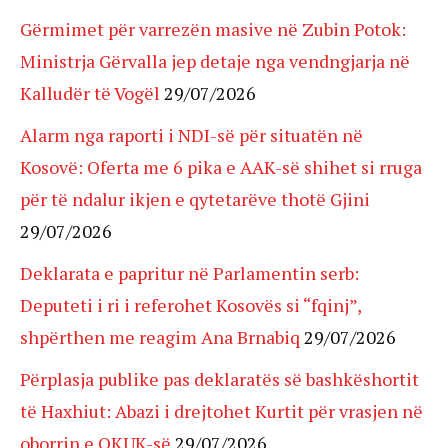
Gërmimet për varrezën masive në Zubin Potok:
Ministrja Gërvalla jep detaje nga vendngjarja në
Kalludër të Vogël
29/07/2026
Alarm nga raporti i NDI-së për situatën në
Kosovë: Oferta me 6 pika e AAK-së shihet si rruga
për të ndalur ikjen e qytetarëve thotë Gjini
29/07/2026
Deklarata e papritur në Parlamentin serb:
Deputeti i ri i referohet Kosovës si “fqinj”,
shpërthen me reagim Ana Brnabiq
29/07/2026
Përplasja publike pas deklaratës së bashkëshortit
të Haxhiut: Abazi i drejtohet Kurtit për vrasjen në
oborrin e QKUK-së
29/07/2026