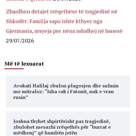
Zbardhen detajet rrëqethëse të tragjedisë në
Shkodër: Familja sapo ishte kthyer nga
Gjermania, arsyeja pse nëna ndodhej në banesë
29/07/2026
Më të lexuarat
Avokati Halilaj zbulon plagosjen dhe sulmin
me mitraloz: “Isha cak i Fatonit, nuk e vrau
rusin”
Joshua thyhet shpirtërisht pas tragjedisë,
zbulohet mesazhi rrëqethës për “burrat e
mëdhenj” që humbën jetën