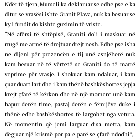
Ndër të tjera, Murseli ka deklaruar se edhe pse e ka
ditur se vrasësi ishte Granit Plava, nuk ka besuar se
ky i fundit do kishte guximin të vriste.
“Në afërsi të shtëpisë, Graniti doli i maskuar në
rrugë me armë të drejtuar drejt nesh. Edhe pse isha
ne dijeni për prezencën e tij unë asnjëherë nuk
kam besuar në të vërtetë se Graniti do të marrë
veprime për vrasje. I shokuar kam ndaluar, i kam
çuar duart lart dhe i kam thënë bashkëshortes jepja
krejt çfarë të kërkon dhe në një moment unë kam
hapur derën time, pastaj derën e fëmijëve duke i
thënë edhe bashkëshortes të largohet nga vetura.
Në momentin që jemi larguar disa metra, kam
dëgjuar një krismë por pa e parë se çfarë ndodhi”,-