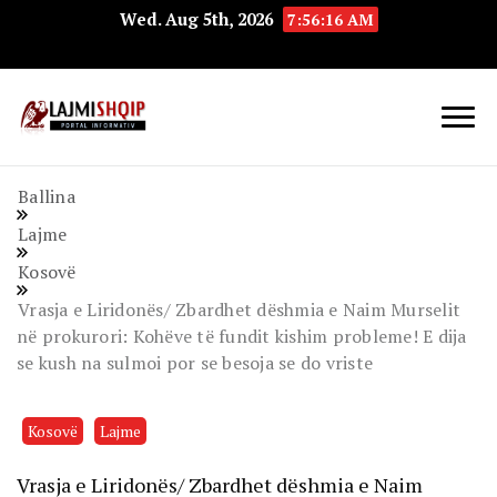
Wed. Aug 5th, 2026
7:56:17 AM
Lajmishqip.net
Lajmishqip
Ballina
Lajme
Kosovë
Vrasja e Liridonës/ Zbardhet dëshmia e Naim Murselit
në prokurori: Kohëve të fundit kishim probleme! E dija
se kush na sulmoi por se besoja se do vriste
Kosovë
Lajme
Vrasja e Liridonës/ Zbardhet dëshmia e Naim