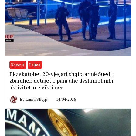
Kosovë
Lajme
Ekzekutohet 20-vjeçari shqiptar në Suedi:
zbardhen detajet e para dhe dyshimet mbi
aktivitetin e viktimës
By
Lajmi Shqip
14/04/2026