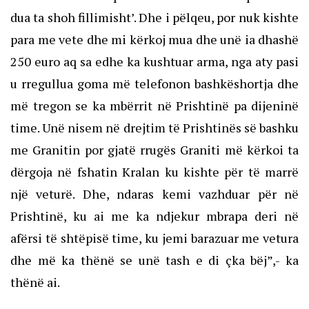
dua ta shoh fillimisht’. Dhe i pëlqeu, por nuk kishte
para me vete dhe mi kërkoj mua dhe unë ia dhashë
250 euro aq sa edhe ka kushtuar arma, nga aty pasi
u rregullua goma më telefonon bashkëshortja dhe
më tregon se ka mbërrit në Prishtinë pa dijeninë
time. Unë nisem në drejtim të Prishtinës së bashku
me Granitin por gjatë rrugës Graniti më kërkoi ta
dërgoja në fshatin Kralan ku kishte për të marrë
një veturë. Dhe, ndaras kemi vazhduar për në
Prishtinë, ku ai me ka ndjekur mbrapa deri në
afërsi të shtëpisë time, ku jemi barazuar me vetura
dhe më ka thënë se unë tash e di çka bëj”,- ka
thënë ai.