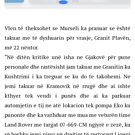
Vlen të theksohet se Murseli ka pranuar se është
takuar me të dyshuarin për vrasje, Granit Plavën,
më 22 nëntor.
“Në ditën kritike unë isha ne Gjakovë për pune
personale dhe rastësisht jam takuar me Granitin ku
Kushtrimi i ka treguar se ku do te takohemi. Ne
jemi takuar në Kramovik në rrugë dhe ai ishte
kthyer tek vendi i punës dhe ai ka parkuar
automjetin e tij ne atë lokacion tek pompa Eko ku
punonte dhe ka vazhduar me mua me veturën time
Land Rover me targat 07-669-CM ngjyrë e zezë, ku
së bashku jemi nisur në drejtim të restorant Liqeni