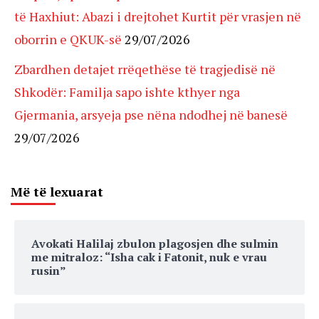
të Haxhiut: Abazi i drejtohet Kurtit për vrasjen në
oborrin e QKUK-së
29/07/2026
Zbardhen detajet rrëqethëse të tragjedisë në
Shkodër: Familja sapo ishte kthyer nga
Gjermania, arsyeja pse nëna ndodhej në banesë
29/07/2026
Më të lexuarat
Avokati Halilaj zbulon plagosjen dhe sulmin
me mitraloz: “Isha cak i Fatonit, nuk e vrau
rusin”