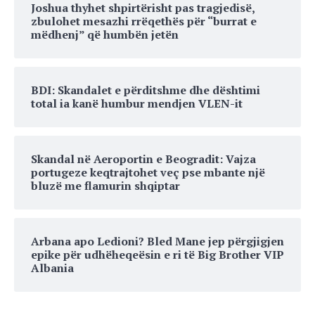
Joshua thyhet shpirtërisht pas tragjedisë,
zbulohet mesazhi rrëqethës për “burrat e
mëdhenj” që humbën jetën
BDI: Skandalet e përditshme dhe dështimi
total ia kanë humbur mendjen VLEN-it
Skandal në Aeroportin e Beogradit: Vajza
portugeze keqtrajtohet veç pse mbante një
bluzë me flamurin shqiptar
Arbana apo Ledioni? Bled Mane jep përgjigjen
epike për udhëheqeësin e ri të Big Brother VIP
Albania