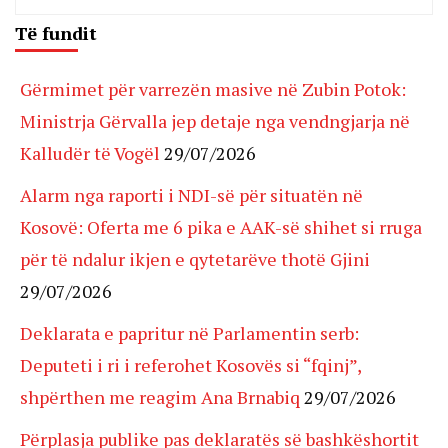
Të fundit
Gërmimet për varrezën masive në Zubin Potok:
Ministrja Gërvalla jep detaje nga vendngjarja në
Kalludër të Vogël
29/07/2026
Alarm nga raporti i NDI-së për situatën në
Kosovë: Oferta me 6 pika e AAK-së shihet si rruga
për të ndalur ikjen e qytetarëve thotë Gjini
29/07/2026
Deklarata e papritur në Parlamentin serb:
Deputeti i ri i referohet Kosovës si “fqinj”,
shpërthen me reagim Ana Brnabiq
29/07/2026
Përplasja publike pas deklaratës së bashkëshortit