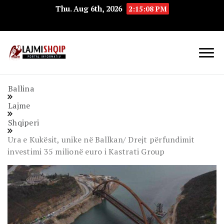
Thu. Aug 6th, 2026
2:15:09 PM
Lajmishqip.net
Lajmishqip
Ballina
Lajme
Shqiperi
Ura e Kukësit, unike në Ballkan/ Drejt përfundimit
investimi 35 milionë euro i Kastrati Group