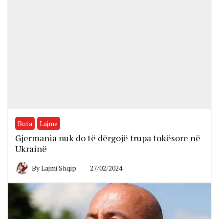
Bota
Lajme
Gjermania nuk do të dërgojë trupa tokësore në
Ukrainë
By
Lajmi Shqip
27/02/2024