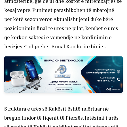
atmosferike, gjë që ul dhe kostot e mirëmbajtjes së
kësaj vepre. Punimet parashikohen të mbarojnë
për këtë sezon veror. Aktualisht jemi duke bërë
pozicionimin final të urës në pilat, këmbët e urës
që kërkon saktësi e vëmendje në kordinimin e
lëvizjeve”-shprehet Ermal Kondo, inxhinier.
Struktura e urës së Kukësit është ndërtuar në
bregun lindor të liqenit të Fierzës. Jetëzimi i urës
së madhe të Kukësit po bëhet realitet përmes një