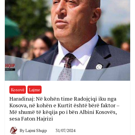
Kosovë
Lajme
Haradinaj: Në kohën time Radojçiqi iku nga
Kosova, në kohën e Kurtit është bërë faktor –
Më shumë të këqija po i bën Albini Kosovës,
sesa Faton Hajrizi
By
Lajmi Shqip
31/07/2024