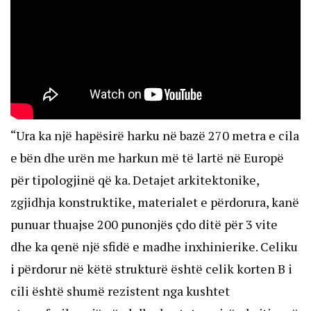
“Ura ka një hapësirë harku në bazë 270 metra e cila
e bën dhe urën me harkun më të lartë në Europë
për tipologjinë që ka. Detajet arkitektonike,
zgjidhja konstruktike, materialet e përdorura, kanë
punuar thuajse 200 punonjës çdo ditë për 3 vite
dhe ka qenë një sfidë e madhe inxhinierike. Celiku
i përdorur në këtë strukturë është celik korten B i
cili është shumë rezistent nga kushtet