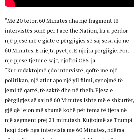
“Më 20 tetor, 60 Minutes dha një fragment të
intervistës sonë për Face the Nation, ku u përdor
një pjesë më e gjatë e përgjigjes së saj sesa ajo në
60 Minutes. E njëjta pyetje. E njëjta përgjigje. Por,
një pjesë tjetër e saj”, njoftoi CBS-ja.
“Kur redaktojmë çdo intervistë, qoftë me një
politikan, një atlet apo një yll filmi, synojmë të
jemi të qartë, të saktë dhe në thelb. Pjesa e
përgjigjes së saj në 60 Minutes ishte më e shkurtër,
gjë që lejon më shumë kohë për tema të tjera në
një segment prej 21 minutash. Kujtojmë se Trumpi
hoqi dorë nga intervista me 60 Minutes, ndërsa