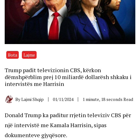
Bota
Lajme
Trump padit televizionin CBS, kërkon
dëmshpërblim prej 10 miliardë dollarësh shkaku i
intervistës me Harrisin
By
Lajmi Shqip
01/11/2024
1 minute, 18 seconds Read
Donald Trump ka paditur rrjetin televiziv CBS për
një intervistë me Kamala Harrisin, sipas
dokumenteve gjyqësore.