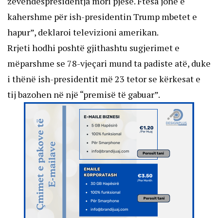
zëvendëspresidentja mori pjesë. Ftesa jonë e
kahershme për ish-presidentin Trump mbetet e
hapur”, deklaroi televizioni amerikan.
Rrjeti hodhi poshtë gjithashtu sugjerimet e
mëparshme se 78-vjeçari mund ta padiste atë, duke
i thënë ish-presidentit më 23 tetor se kërkesat e
tij bazohen në një “premisë të gabuar”.