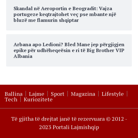
Skandal në Aeroportin e Beogradit: Vajza
portugeze keqtrajtohet veç pse mbante një
bluzë me flamurin shqiptar
Arbana apo Ledioni? Bled Mane jep përgjigjen
epike për udhëheqeësin e ri të Big Brother VIP
Albania
Ballina
Lajme
Sport
Magazina
Lifestyle
Tech
Kuriozitete
Të gjitha të drejtat janë të rezervuara © 2012 -
2023 Portali Lajmishqip