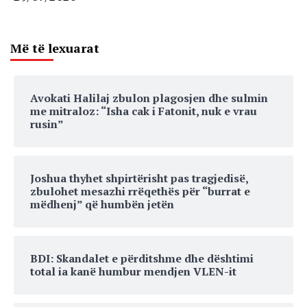
Më të lexuarat
Avokati Halilaj zbulon plagosjen dhe sulmin
me mitraloz: “Isha cak i Fatonit, nuk e vrau
rusin”
Joshua thyhet shpirtërisht pas tragjedisë,
zbulohet mesazhi rrëqethës për “burrat e
mëdhenj” që humbën jetën
BDI: Skandalet e përditshme dhe dështimi
total ia kanë humbur mendjen VLEN-it