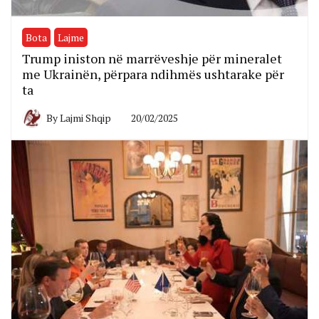
Bota
Lajme
Trump iniston në marrëveshje për mineralet
me Ukrainën, përpara ndihmës ushtarake për
ta
By
Lajmi Shqip
20/02/2025