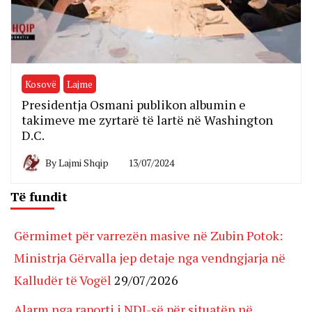
Kosovë
Lajme
Presidentja Osmani publikon albumin e
takimeve me zyrtarë të lartë në Washington
D.C.
By
Lajmi Shqip
13/07/2024
Të fundit
Gërmimet për varrezën masive në Zubin Potok:
Ministrja Gërvalla jep detaje nga vendngjarja në
Kalludër të Vogël
29/07/2026
Alarm nga raporti i NDI-së për situatën në