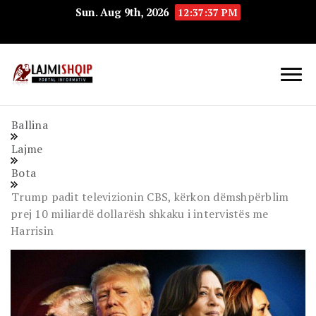
Sun. Aug 9th, 2026
12:37:37 PM
Lajmishqip.net
Lajmishqip
Ballina
Lajme
Bota
Trump padit televizionin CBS, kërkon dëmshpërblim
prej 10 miliardë dollarësh shkaku i intervistës me
Harrisin