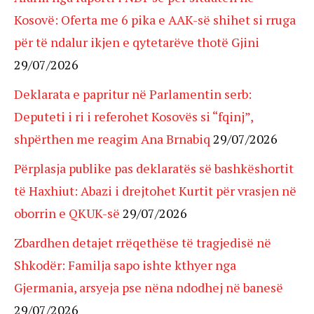
Kosovë: Oferta me 6 pika e AAK-së shihet si rruga
për të ndalur ikjen e qytetarëve thotë Gjini
29/07/2026
Deklarata e papritur në Parlamentin serb:
Deputeti i ri i referohet Kosovës si “fqinj”,
shpërthen me reagim Ana Brnabiq
29/07/2026
Përplasja publike pas deklaratës së bashkëshortit
të Haxhiut: Abazi i drejtohet Kurtit për vrasjen në
oborrin e QKUK-së
29/07/2026
Zbardhen detajet rrëqethëse të tragjedisë në
Shkodër: Familja sapo ishte kthyer nga
Gjermania, arsyeja pse nëna ndodhej në banesë
29/07/2026