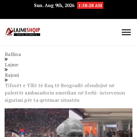
Sun. Aug 9th, 2026
1:58:29 AM
Lajmishqip.net
Lajmishqip
Ballina
Lajme
Rajoni
Tifozët e Yllit të Kuq të Beogradit ofendojnë në
palestër ambasadorin amerikan në Serbi- intervenon
sigurimi për ta qetësuar situatën