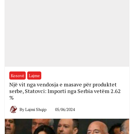
Kosovë
Lajme
Një vit nga vendosja e masave për produktet
serbe, Statovci: Importi nga Serbia vetëm 2.62
%
By
Lajmi Shqip
05/06/2024