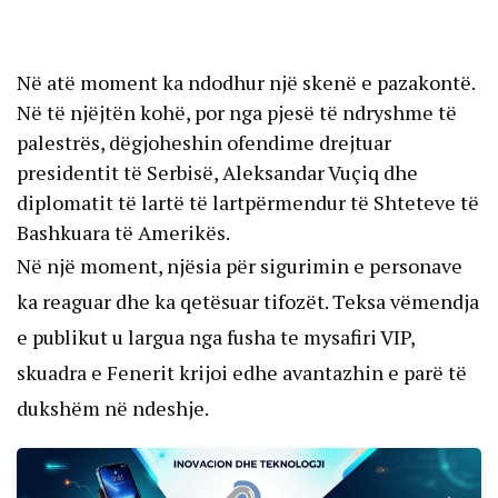
Në atë moment ka ndodhur një skenë e pazakontë.
Në të njëjtën kohë, por nga pjesë të ndryshme të
palestrës, dëgjoheshin ofendime drejtuar
presidentit të Serbisë, Aleksandar Vuçiq dhe
diplomatit të lartë të lartpërmendur të Shteteve të
Bashkuara të Amerikës.
Në një moment, njësia për sigurimin e personave
ka reaguar dhe ka qetësuar tifozët. Teksa vëmendja
e publikut u largua nga fusha te mysafiri VIP,
skuadra e Fenerit krijoi edhe avantazhin e parë të
dukshëm në ndeshje.