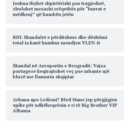
Joshua thyhet shpirtërisht pas tragjedisë,
zbulohet mesazhi rrëqethës për “burrat e
mëdhenj” që humbën jetën
BDI: Skandalet e përditshme dhe dështimi
total ia kanë humbur mendjen VLEN-it
Skandal në Aeroportin e Beogradit: Vajza
portugeze keqtrajtohet veç pse mbante një
bluzë me flamurin shqiptar
Arbana apo Ledioni? Bled Mane jep përgjigjen
epike për udhëheqeësin e ri të Big Brother VIP
Albania