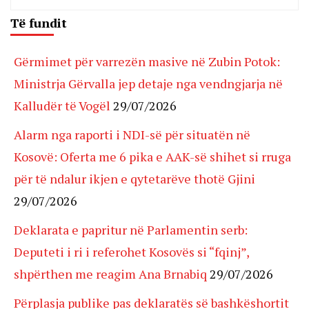
Të fundit
Gërmimet për varrezën masive në Zubin Potok:
Ministrja Gërvalla jep detaje nga vendngjarja në
Kalludër të Vogël
29/07/2026
Alarm nga raporti i NDI-së për situatën në
Kosovë: Oferta me 6 pika e AAK-së shihet si rruga
për të ndalur ikjen e qytetarëve thotë Gjini
29/07/2026
Deklarata e papritur në Parlamentin serb:
Deputeti i ri i referohet Kosovës si “fqinj”,
shpërthen me reagim Ana Brnabiq
29/07/2026
Përplasja publike pas deklaratës së bashkëshortit