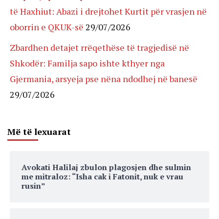
të Haxhiut: Abazi i drejtohet Kurtit për vrasjen në
oborrin e QKUK-së
29/07/2026
Zbardhen detajet rrëqethëse të tragjedisë në
Shkodër: Familja sapo ishte kthyer nga
Gjermania, arsyeja pse nëna ndodhej në banesë
29/07/2026
Më të lexuarat
Avokati Halilaj zbulon plagosjen dhe sulmin
me mitraloz: “Isha cak i Fatonit, nuk e vrau
rusin”