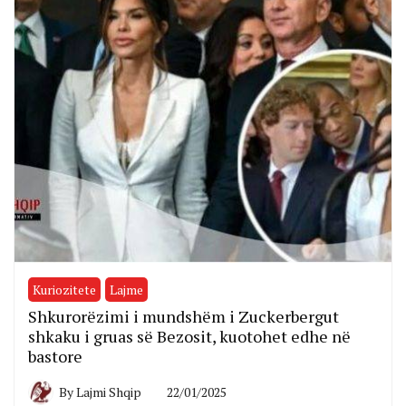
Kuriozitete
Lajme
Shkurorëzimi i mundshëm i Zuckerbergut
shkaku i gruas së Bezosit, kuotohet edhe në
bastore
By
Lajmi Shqip
22/01/2025