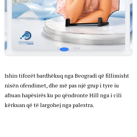
Ishin tifozët bardhëkuq nga Beogradi që fillimisht
nisën ofendimet, dhe më pas një grup i tyre iu
afruan hapësirës ku po qëndronte Hill nga i cili
kërkuan që të largohej nga palestra.