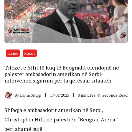
Lajme
Rajoni
Tifozët e Yllit të Kuq të Beogradit ofendojnë në
palestër ambasadorin amerikan në Serbi-
intervenon sigurimi për ta qetësuar situatën
By
Lajmi Shqip
17/01/2025
0 minutes, 49 seconds Read
Shfaqja e ambasadorit amerikan në Serbi,
Christopher Hill, në palestrën “Beograd Arena”
bëri shumë bujë.