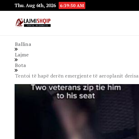
Thu. Aug 6th, 2026
6:39:51 AM
Lajmishqip.net
Lajmishqip
Ballina
Lajme
Bota
Tentoi të hapë derën emergjente të aeroplanit derisa 