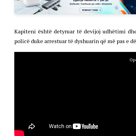
Kapiteni është detyruar të devijoj udhëtimi dhe
policë duke arrestuar të dyshuarin që më pas e dë
Ope