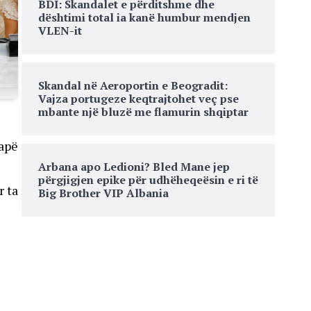
BDI: Skandalet e përditshme dhe
dështimi total ia kanë humbur mendjen
VLEN-it
Skandal në Aeroportin e Beogradit:
Vajza portugeze keqtrajtohet veç pse
mbante një bluzë me flamurin shqiptar
apë
Arbana apo Ledioni? Bled Mane jep
përgjigjen epike për udhëheqeësin e ri të
r ta
Big Brother VIP Albania