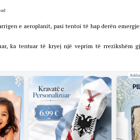
ead
rrigen e aeroplanit, pasi tentoi të hap derën emergj
luar, ka tentuar të kryej një veprim të rrezikshëm g
Rekla