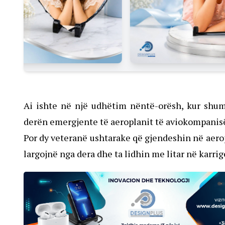
Ai ishte në një udhëtim nëntë-orësh, kur shum
derën emergjente të aeroplanit të aviokompanisë
Por dy veteranë ushtarake që gjendeshin në aerop
largojnë nga dera dhe ta lidhin me litar në karrig