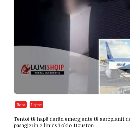
Bota
Lajme
Tentoi të hapë derën emergjente të aeroplanit de
pasagjerin e linjës Tokio-Houston