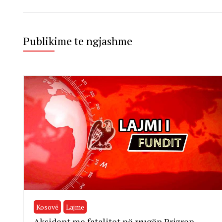
Publikime te ngjashme
Kosovë
Lajme
Aksident me fatalitet në rrugën Prizren-