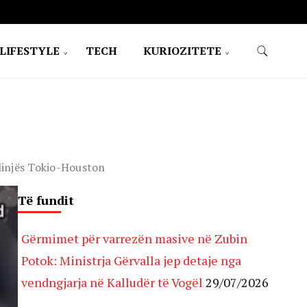
LIFESTYLE
TECH
KURIOZITETE
 linjës Tokio-Houston
Të fundit
Gërmimet për varrezën masive në Zubin
Potok: Ministrja Gërvalla jep detaje nga
vendngjarja në Kalludër të Vogël
29/07/2026