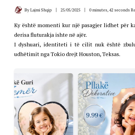
By
Lajmi Shqip
25/05/2025
0 minutes, 42 seconds R
Ky është momenti kur një pasagjer lidhet për ka
derisa fluturakja ishte në ajër.
I dyshuari, identiteti i të cilit nuk është zbu
udhëtimit nga Tokio drejt Houston, Teksas.