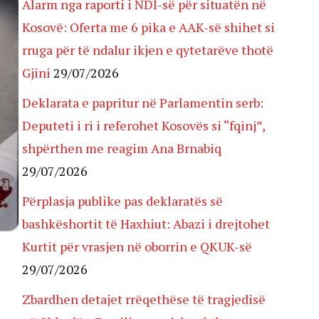
Alarm nga raporti i NDI-së për situatën në
Kosovë: Oferta me 6 pika e AAK-së shihet si
rruga për të ndalur ikjen e qytetarëve thotë
Gjini
29/07/2026
Deklarata e papritur në Parlamentin serb:
Deputeti i ri i referohet Kosovës si “fqinj”,
shpërthen me reagim Ana Brnabiq
29/07/2026
Përplasja publike pas deklaratës së
bashkëshortit të Haxhiut: Abazi i drejtohet
Kurtit për vrasjen në oborrin e QKUK-së
29/07/2026
Zbardhen detajet rrëqethëse të tragjedisë