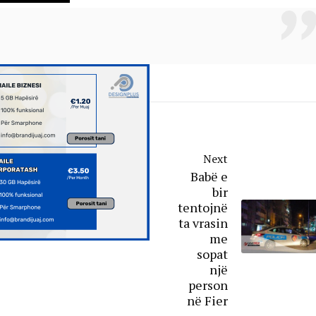
Next
Babë e
bir
tentojnë
ta vrasin
me
sopat
një
person
në Fier