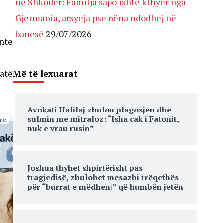
në Shkodër: Familja sapo ishte kthyer nga
Gjermania, arsyeja pse nëna ndodhej në
banesë
29/07/2026
ente
Më të lexuarat
jatë
Avokati Halilaj zbulon plagosjen dhe
sulmin me mitraloz: “Isha cak i Fatonit,
më
nuk e vrau rusin”
Joshua thyhet shpirtërisht pas
tragjedisë, zbulohet mesazhi rrëqethës
për “burrat e mëdhenj” që humbën jetën