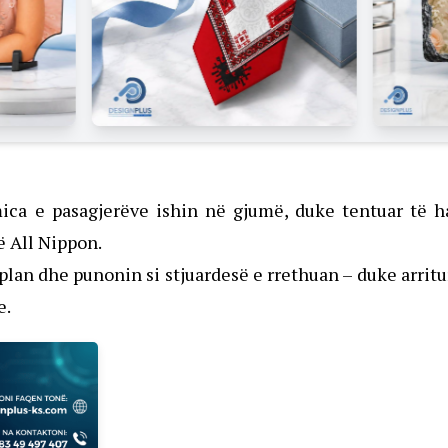
ica e pasagjerëve ishin në gjumë, duke tentuar të h
 All Nippon.
lan dhe punonin si stjuardesë e rrethuan – duke arritu
e.