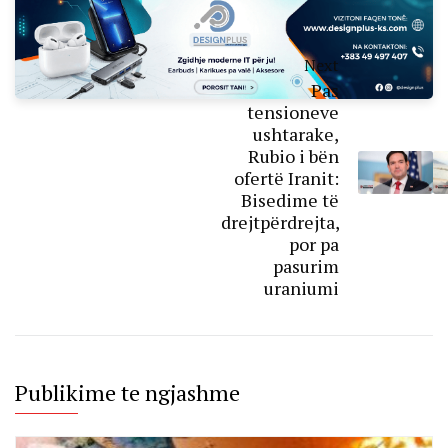
Next
Pas
tensioneve
ushtarake,
Rubio i bën
ofertë Iranit:
Bisedime të
drejtpërdrejta,
por pa
pasurim
uraniumi
Publikime te ngjashme