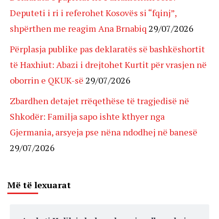
Deputeti i ri i referohet Kosovës si “fqinj”,
shpërthen me reagim Ana Brnabiq
29/07/2026
Përplasja publike pas deklaratës së bashkëshortit
të Haxhiut: Abazi i drejtohet Kurtit për vrasjen në
oborrin e QKUK-së
29/07/2026
Zbardhen detajet rrëqethëse të tragjedisë në
Shkodër: Familja sapo ishte kthyer nga
Gjermania, arsyeja pse nëna ndodhej në banesë
29/07/2026
Më të lexuarat