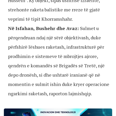
Hussein”. Ky objekt, sipas ushtrisë izraelite,
strehonte raketa balistike me rreze të gjatë
veprimi të tipit Khorramshahr.
Në Isfahan, Bushehr dhe Avaz:
Sulmet u
përqendruan ndaj një sërë objektivash, duke
përfshirë lëshues raketash, infrastrukturë për
prodhimin e sistemeve të mbrojtjes ajrore,
qendrën e komandës së Brigadës së Tretë, një
depo dronësh, si dhe ushtarë iranianë që në
momentin e sulmit ishin duke kryer operacione
ngarkimi raketash, raporton lajmishqip.