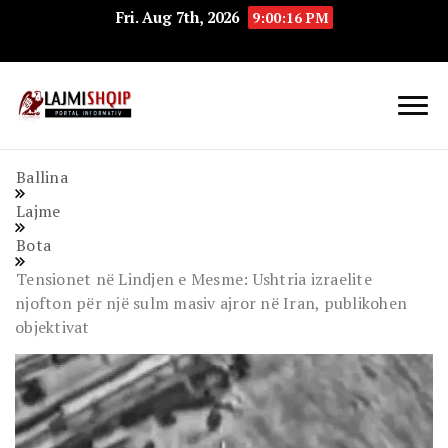
Fri. Aug 7th, 2026
9:00:17 PM
Lajmishqip.net
Lajmishqip
Ballina
Lajme
Bota
Tensionet në Lindjen e Mesme: Ushtria izraelite
njofton për një sulm masiv ajror në Iran, publikohen
objektivat