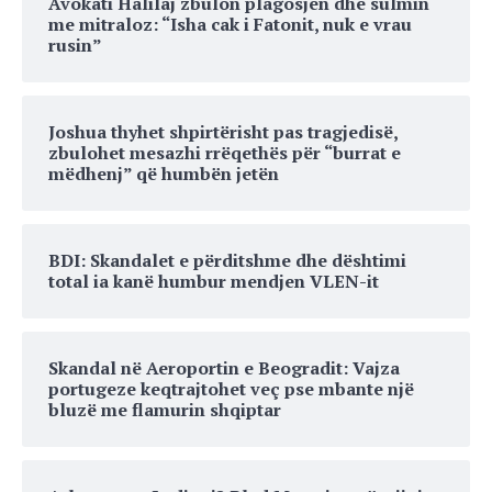
Avokati Halilaj zbulon plagosjen dhe sulmin
me mitraloz: “Isha cak i Fatonit, nuk e vrau
rusin”
Joshua thyhet shpirtërisht pas tragjedisë,
zbulohet mesazhi rrëqethës për “burrat e
mëdhenj” që humbën jetën
BDI: Skandalet e përditshme dhe dështimi
total ia kanë humbur mendjen VLEN-it
Skandal në Aeroportin e Beogradit: Vajza
portugeze keqtrajtohet veç pse mbante një
bluzë me flamurin shqiptar