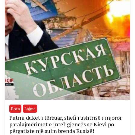
Bota
Lajme
Putini duket i tërbuar, shefi i ushtrisë i injoroi
paralajmërimet e inteligjencës se Kievi po
përgatiste një sulm brenda Rusisë!