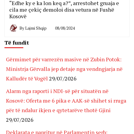
“Edhe ky e ka lon keq a?”, arrestohet gruaja e
cila me çekiç demoloi disa vetura në Fushë
Kosovë
By
Lajmi Shqip
08/08/2024
Të fundit
Gërmimet për varrezën masive në Zubin Potok:
Ministrja Gërvalla jep detaje nga vendngjarja në
Kalludër të Vogël
29/07/2026
Alarm nga raporti i NDI-së për situatën në
Kosovë: Oferta me 6 pika e AAK-së shihet si rruga
për të ndalur ikjen e qytetarëve thotë Gjini
29/07/2026
Deklarata e papritur në Parlamentin serb: