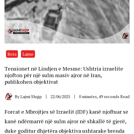
Bota
Lajme
Tensionet në Lindjen e Mesme: Ushtria izraelite
njofton për një sulm masiv ajror në Iran,
publikohen objektivat
By
Lajmi Shqip
22/06/2025
0 minutes, 49 seconds Read
Forcat e Mbrojtjes së Izraelit (IDF) kanë njoftuar se
kanë ndërmarrë një sulm ajror në shkallë të gjerë,
duke goditur dhjetëra objektiva ushtarake brenda