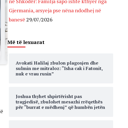
në Shkodër: Familja sapo ishte kthyer nga
Gjermania, arsyeja pse nëna ndodhej në
banesë
29/07/2026
Më të lexuarat
Avokati Halilaj zbulon plagosjen dhe
sulmin me mitraloz: “Isha cak i Fatonit,
nuk e vrau rusin”
Joshua thyhet shpirtërisht pas
tragjedisë, zbulohet mesazhi rrëqethës
për “burrat e mëdhenj” që humbën jetën
në