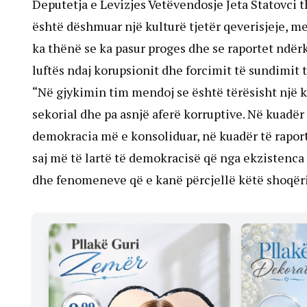
Deputetja e Levizjes Vetëvendosje Jeta Statovci th
është dëshmuar një kulturë tjetër qeverisjeje, me
ka thënë se ka pasur proges dhe se raportet ndër
luftës ndaj korupsionit dhe forcimit të sundimit të
“Në gjykimin tim mendoj se është tërësisht një ku
sekorial dhe pa asnjë aferë korruptive. Në kuadër
demokracia më e konsoliduar, në kuadër të rapor
saj më të lartë të demokracisë që nga ekzistenca 
dhe fenomeneve që e kanë përcjellë këtë shoqëri 