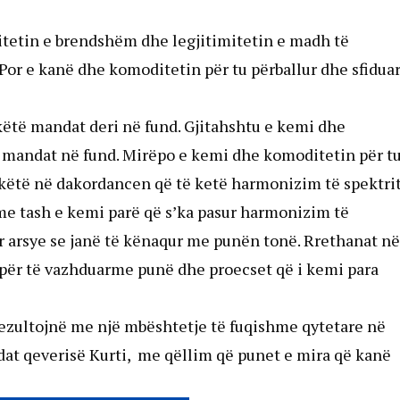
litetin e brendshëm dhe legjitimitetin e madh të
 Por e kanë dhe komoditetin për tu përballur dhe sfidua
këtë mandat deri në fund. Gjitahshtu e kemi dhe
ë mandat në fund. Mirëpo e kemi dhe komoditetin për t
 këtë në dakordancen që të ketë harmonizim të spektri
me tash e kemi parë që s’ka pasur harmonizim të
r arsye se janë të kënaqur me punën tonë. Rrethanat në
 për të vazhduarme punë dhe proecset që i kemi para
 rezultojnë me një mbështetje të fuqishme qytetare në
dat qeverisë Kurti, me qëllim që punet e mira që kanë