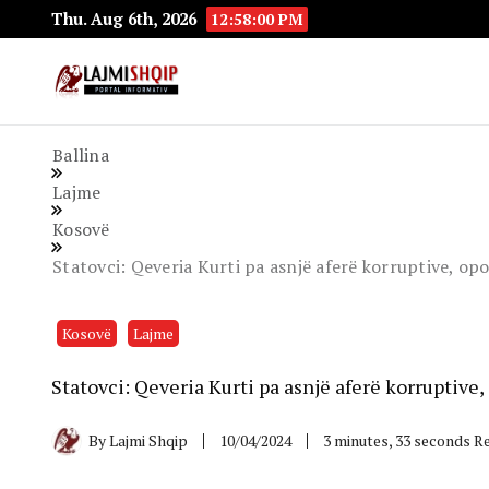
Thu. Aug 6th, 2026
12:58:01 PM
Lajmishqip.net
Lajmishqip
Ballina
Lajme
Kosovë
Statovci: Qeveria Kurti pa asnjë aferë korruptive, op
Kosovë
Lajme
Statovci: Qeveria Kurti pa asnjë aferë korruptive
By
Lajmi Shqip
10/04/2024
3 minutes, 33 seconds R