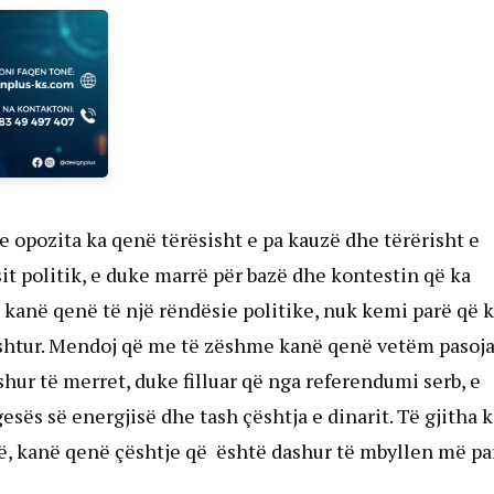
e opozita ka qenë tërësisht e pa kauzë dhe tërërisht e
it politik, e duke marrë për bazë dhe kontestin që ka
ë kanë qenë të një rëndësie politike, nuk kemi parë që 
eshtur. Mendoj që me të zëshme kanë qenë vetëm pasoja
shur të merret, duke filluar që nga referendumi serb, e
gesës së energjisë dhe tash çështja e dinarit. Të gjitha 
më, kanë qenë çështje që është dashur të mbyllen më pa