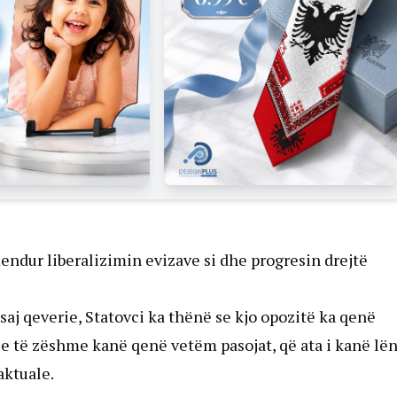
endur liberalizimin evizave si dhe progresin drejtë
ësaj qeverie, Statovci ka thënë se kjo opozitë ka qenë
se të zëshme kanë qenë vetëm pasojat, që ata i kanë lë
aktuale.