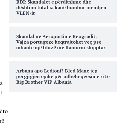
BDI: Skandalet e përditshme dhe
dështimi total ia kanë humbur mendjen
VLEN-it
Skandal në Aeroportin e Beogradit:
Vajza portugeze keqtrajtohet veç pse
mbante një bluzë me flamurin shqiptar
Arbana apo Ledioni? Bled Mane jep
përgjigjen epike për udhëheqeësin e ri të
Big Brother VIP Albania
ka
t
këto
rë