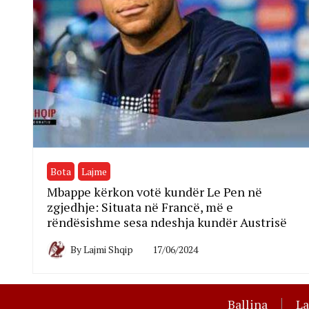
Bota
Lajme
Mbappe kërkon votë kundër Le Pen në
zgjedhje: Situata në Francë, më e
rëndësishme sesa ndeshja kundër Austrisë
By
Lajmi Shqip
17/06/2024
Ballina
L