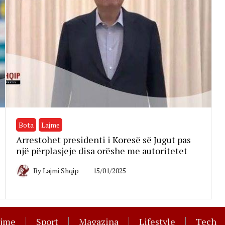
Bota
Lajme
Arrestohet presidenti i Koresë së Jugut pas
një përplasjeje disa orëshe me autoritetet
By
Lajmi Shqip
15/01/2025
ajme
Sport
Magazina
Lifestyle
Tech