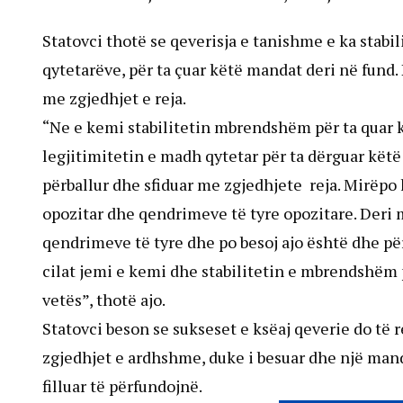
Statovci thotë se qeverisja e tanishme e ka stabi
qytetarëve, për ta çuar këtë mandat deri në fund.
me zgjedhjet e reja.
“Ne e kemi stabilitetin mbrendshëm për ta quar 
legjitimitetin e madh qytetar për ta dërguar kët
përballur dhe sfiduar me zgjedhjete reja. Mirëpo
opozitar dhe qendrimeve të tyre opozitare. Deri 
qendrimeve të tyre dhe po besoj ajo është dhe pë
cilat jemi e kemi dhe stabilitetin e mbrendshëm
vetës”, thotë ajo.
Statovci beson se sukseset e ksëaj qeverie do të
zgjedhjet e ardhshme, duke i besuar dhe një man
filluar të përfundojnë.