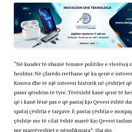
“Në kuader të shumë temave politike e vlerësoj s
heshtur. Në çfarëdo rrethane që ka qenë e interes
Kosova dhe të një interesi historik në çështjet q
pasur qëndrim të tyre. Tërësisht kanë qenë të h
që i kanë lënë pas e që pastaj kjo Qeveri është da
spataj çështja e targave. E pastaj çështja e mospa
çështje me të cilat është marrë kjo Qeveri tash
me marrëveshjet e nënshkruara”, tha ajo.