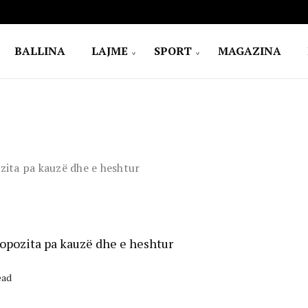
BALLINA
LAJME
SPORT
MAGAZINA
ozita pa kauzë dhe e heshtur
, opozita pa kauzë dhe e heshtur
ead