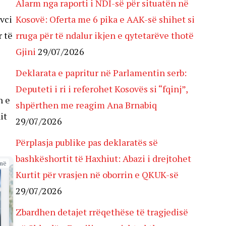
Alarm nga raporti i NDI-së për situatën në
vci
Kosovë: Oferta me 6 pika e AAK-së shihet si
r të
rruga për të ndalur ikjen e qytetarëve thotë
Gjini
29/07/2026
Deklarata e papritur në Parlamentin serb:
Deputeti i ri i referohet Kosovës si “fqinj”,
n e
shpërthen me reagim Ana Brnabiq
it
29/07/2026
Përplasja publike pas deklaratës së
bashkëshortit të Haxhiut: Abazi i drejtohet
më
Kurtit për vrasjen në oborrin e QKUK-së
29/07/2026
Zbardhen detajet rrëqethëse të tragjedisë