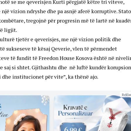
otë se me qeverisjen Kurti përgjatë këtre tri viteve,
 një vizion ndryshe dhe pa asnjë aferë korruptive. Stato
kombëtare, tregojnë për progresin më të lartë në kuadë
 ligjit.
lturë tjetër e qeverisjes, me një vizion politik dhe
 të sukseseve të kësaj Qeverie, vlen të përmendet
teve të fundit të Freedon House Kosova është në niveli
e saj si shtet. Gjithashtu dhe në luftë kundër korupsion
dhe institucionet për vite”, ka thënë ajo.
Rekla