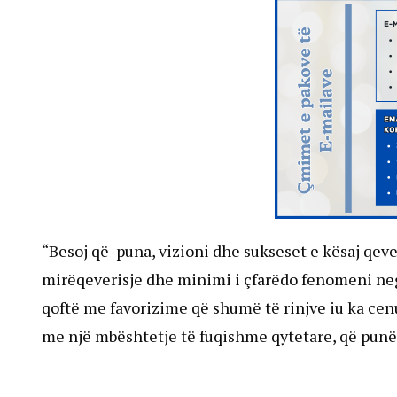
“Besoj që puna, vizioni dhe sukseset e kësaj qeve
mirëqeverisje dhe minimi i çfarëdo fenomeni negat
qoftë me favorizime që shumë të rinjve iu ka cenu
me një mbështetje të fuqishme qytetare, që punët e