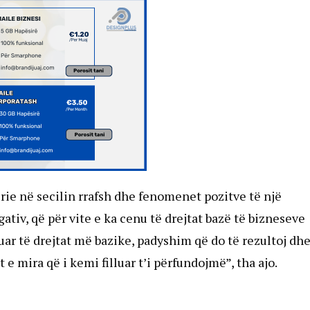
rie në secilin rrafsh dhe fenomenet pozitve të një
iv, që për vite e ka cenu të drejtat bazë të bizneseve
ar të drejtat më bazike, padyshim që do të rezultoj dh
 mira që i kemi filluar t’i përfundojmë”, tha ajo.