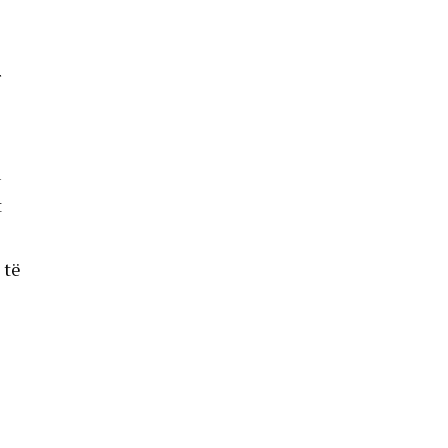
r
u
t
 të