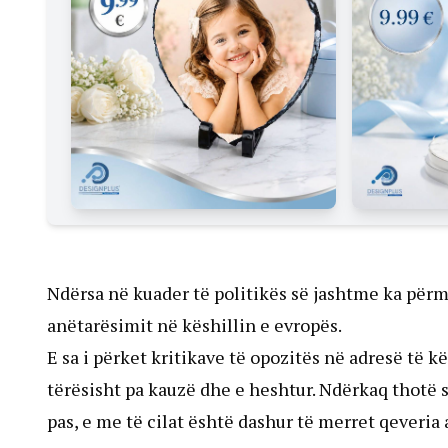
Ndërsa në kuader të politikës së jashtme ka përm
anëtarësimit në këshillin e evropës.
E sa i përket kritikave të opozitës në adresë të k
tërësisht pa kauzë dhe e heshtur. Ndërkaq thotë 
pas, e me të cilat është dashur të merret qeveria 