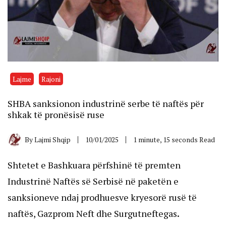
Lajme
Rajoni
SHBA sanksionon industrinë serbe të naftës për
shkak të pronësisë ruse
By
Lajmi Shqip
10/01/2025
1 minute, 15 seconds Read
Shtetet e Bashkuara përfshinë të premten
Industrinë Naftës së Serbisë në paketën e
sanksioneve ndaj prodhuesve kryesorë rusë të
naftës, Gazprom Neft dhe Surgutneftegas
.