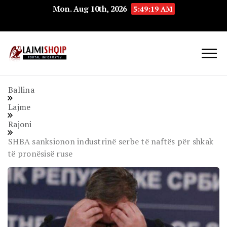
Mon. Aug 10th, 2026
5:49:19 AM
Lajmishqip.net
Lajmishqip
Ballina
Lajme
Rajoni
SHBA sanksionon industrinë serbe të naftës për shkak
të pronësisë ruse