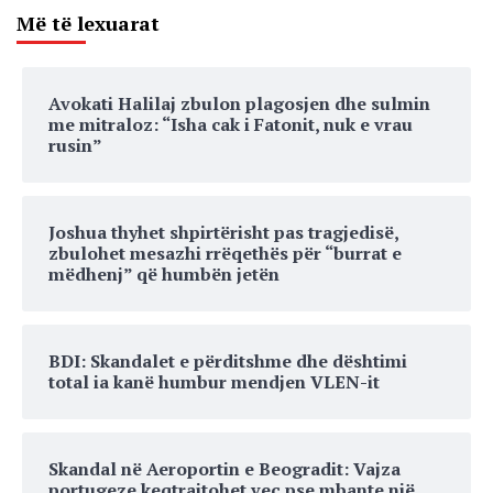
Më të lexuarat
Avokati Halilaj zbulon plagosjen dhe sulmin
me mitraloz: “Isha cak i Fatonit, nuk e vrau
rusin”
Joshua thyhet shpirtërisht pas tragjedisë,
zbulohet mesazhi rrëqethës për “burrat e
mëdhenj” që humbën jetën
BDI: Skandalet e përditshme dhe dështimi
total ia kanë humbur mendjen VLEN-it
Skandal në Aeroportin e Beogradit: Vajza
portugeze keqtrajtohet veç pse mbante një