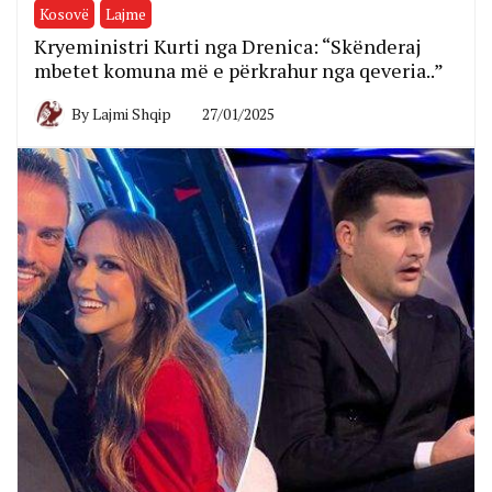
Kosovë
Lajme
Kryeministri Kurti nga Drenica: “Skënderaj
mbetet komuna më e përkrahur nga qeveria..”
By
Lajmi Shqip
27/01/2025