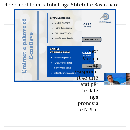
dhe duhet të miratohet nga Shtetet e Bashkuara.
Next
Vuçiç i
jep
Gazprom-
it 45 ditë
afat për
të dalë
nga
pronësia
e NIS-it