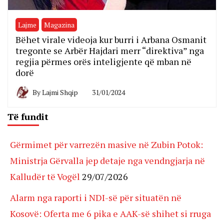
Lajme
Magazina
Bëhet virale videoja kur burri i Arbana Osmanit
tregonte se Arbër Hajdari merr “direktiva” nga
regjia përmes orës inteligjente që mban në
dorë
By
Lajmi Shqip
31/01/2024
Të fundit
Gërmimet për varrezën masive në Zubin Potok:
Ministrja Gërvalla jep detaje nga vendngjarja në
Kalludër të Vogël
29/07/2026
Alarm nga raporti i NDI-së për situatën në
Kosovë: Oferta me 6 pika e AAK-së shihet si rruga