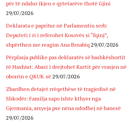
për të ndalur ikjen e qytetarëve thotë Gjini
29/07/2026
Deklarata e papritur në Parlamentin serb:
Deputeti i ri i referohet Kosovës si “fqinj”,
shpërthen me reagim Ana Brnabiq
29/07/2026
Përplasja publike pas deklaratës së bashkëshortit
të Haxhiut: Abazi i drejtohet Kurtit për vrasjen në
oborrin e QKUK-së
29/07/2026
Zbardhen detajet rrëqethëse të tragjedisë në
Shkodër: Familja sapo ishte kthyer nga
Gjermania, arsyeja pse nëna ndodhej në banesë
29/07/2026