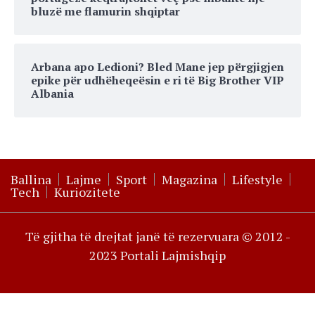
bluzë me flamurin shqiptar
Arbana apo Ledioni? Bled Mane jep përgjigjen
epike për udhëheqeësin e ri të Big Brother VIP
Albania
Ballina
Lajme
Sport
Magazina
Lifestyle
Tech
Kuriozitete
Të gjitha të drejtat janë të rezervuara © 2012 -
2023 Portali Lajmishqip