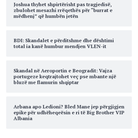
Joshua thyhet shpirtërisht pas tragjedisë,
zbulohet mesazhi rrëqethës për “burrat e
mëdhenj” që humbën jetën
BDI: Skandalet e përditshme dhe dështimi
total ia kanë humbur mendjen VLEN-it
Skandal në Aeroportin e Beogradit: Vajza
portugeze keqtrajtohet veç pse mbante një
bluzë me flamurin shqiptar
Arbana apo Ledioni? Bled Mane jep përgjigjen
epike për udhëheqeësin e ri të Big Brother VIP
Albania