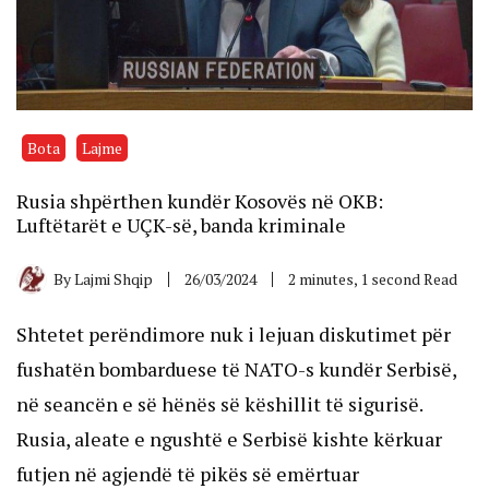
Bota
Lajme
Rusia shpërthen kundër Kosovës në OKB:
Luftëtarët e UÇK-së, banda kriminale
By
Lajmi Shqip
26/03/2024
2 minutes, 1 second Read
Shtetet perëndimore nuk i lejuan diskutimet për
fushatën bombarduese të NATO-s kundër Serbisë,
në seancën e së hënës së këshillit të sigurisë.
Rusia, aleate e ngushtë e Serbisë kishte kërkuar
futjen në agjendë të pikës së emërtuar