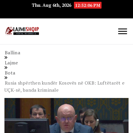
Thu. Aug 6th, 2026
12:52:06 PM
Lajmishqip.net
Lajmishqip
Ballina
Lajme
Bota
Rusia shpërthen kundër Kosovës në OKB: Luftëtarët e
UÇK-së, banda kriminale