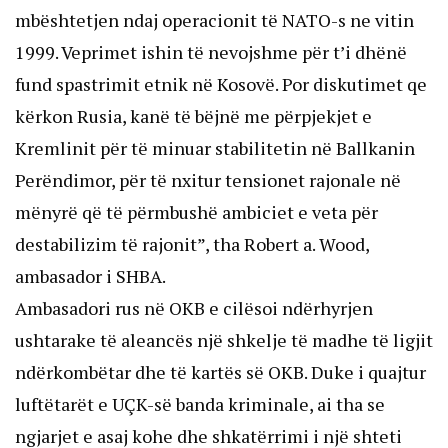
mbështetjen ndaj operacionit të NATO-s ne vitin
1999. Veprimet ishin të nevojshme për t’i dhënë
fund spastrimit etnik në Kosovë. Por diskutimet qe
kërkon Rusia, kanë të bëjnë me përpjekjet e
Kremlinit për të minuar stabilitetin në Ballkanin
Perëndimor, për të nxitur tensionet rajonale në
mënyrë që të përmbushë ambiciet e veta për
destabilizim të rajonit”, tha Robert a. Wood,
ambasador i SHBA.
Ambasadori rus në OKB e cilësoi ndërhyrjen
ushtarake të aleancës një shkelje të madhe të ligjit
ndërkombëtar dhe të kartës së OKB. Duke i quajtur
luftëtarët e UÇK-së banda kriminale, ai tha se
ngjarjet e asaj kohe dhe shkatërrimi i një shteti