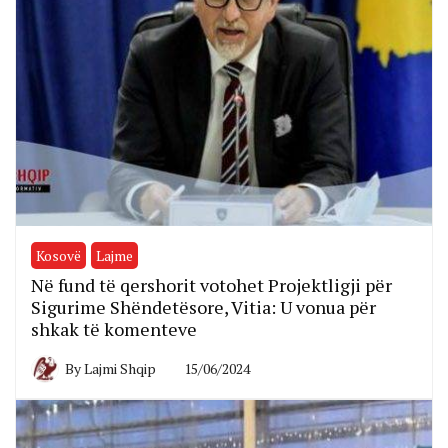
Kosovë
Lajme
Në fund të qershorit votohet Projektligji për
Sigurime Shëndetësore, Vitia: U vonua për
shkak të komenteve
By
Lajmi Shqip
15/06/2024