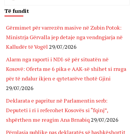
Të fundit
Gërmimet për varrezën masive në Zubin Potok:
Ministrja Gërvalla jep detaje nga vendngjarja në
Kalludër të Vogël
29/07/2026
Alarm nga raporti i NDI-së për situatën në
Kosovë: Oferta me 6 pika e AAK-së shihet si rruga
për të ndalur ikjen e qytetarëve thotë Gjini
29/07/2026
Deklarata e papritur në Parlamentin serb:
Deputeti i ri i referohet Kosovës si “fqinj”,
shpërthen me reagim Ana Brnabiq
29/07/2026
Përplasja publike pas deklaratës së bashkëshortit