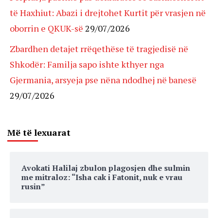
të Haxhiut: Abazi i drejtohet Kurtit për vrasjen në
oborrin e QKUK-së
29/07/2026
Zbardhen detajet rrëqethëse të tragjedisë në
Shkodër: Familja sapo ishte kthyer nga
Gjermania, arsyeja pse nëna ndodhej në banesë
29/07/2026
Më të lexuarat
Avokati Halilaj zbulon plagosjen dhe sulmin
me mitraloz: “Isha cak i Fatonit, nuk e vrau
rusin”