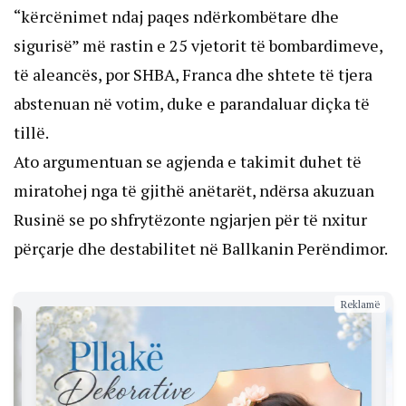
“kërcënimet ndaj paqes ndërkombëtare dhe
sigurisë” më rastin e 25 vjetorit të bombardimeve,
të aleancës, por SHBA, Franca dhe shtete të tjera
abstenuan në votim, duke e parandaluar diçka të
tillë.
Ato argumentuan se agjenda e takimit duhet të
miratohej nga të gjithë anëtarët, ndërsa akuzuan
Rusinë se po shfrytëzonte ngjarjen për të nxitur
përçarje dhe destabilitet në Ballkanin Perëndimor.
Reklamë