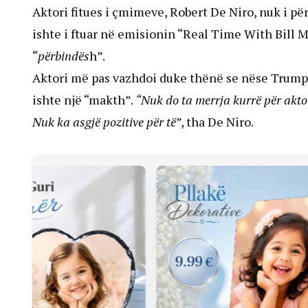
Aktori fitues i çmimeve, Robert De Niro, nuk i pë
ishte i ftuar në emisionin “Real Time With Bill
“
përbindës
h”.
Aktori më pas vazhdoi duke thënë se nëse Trump 
ishte një “makth”.
“Nuk do ta merrja kurrë për aktor
Nuk ka asgjë pozitive për të”
, tha De Niro.