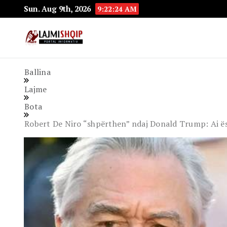
Sun. Aug 9th, 2026
9:22:25 AM
Lajmishqip.net
Lajmishqip
Ballina
Lajme
Bota
Robert De Niro “shpërthen” ndaj Donald Trump: Ai ë