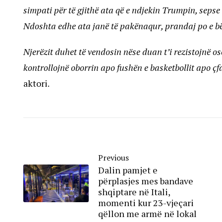
simpati për të gjithë ata që e ndjekin Trumpin, sepse
Ndoshta edhe ata janë të pakënaqur, prandaj po e bë
Njerëzit duhet të vendosin nëse duan t’i rezistojnë ose
kontrollojnë oborrin apo fushën e basketbollit apo çf
aktori.
Previous
Dalin pamjet e
përplasjes mes bandave
shqiptare në Itali,
momenti kur 23-vjeçari
qëllon me armë në lokal