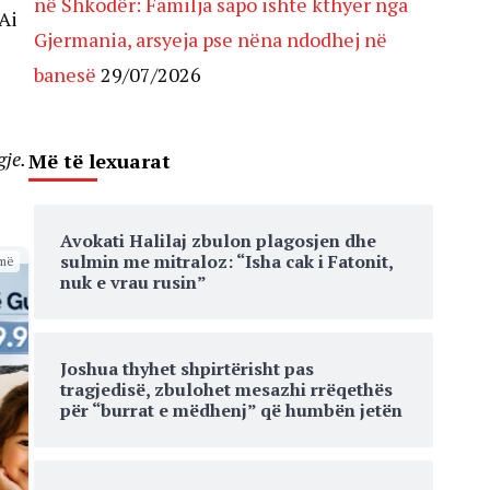
në Shkodër: Familja sapo ishte kthyer nga
Ai
Gjermania, arsyeja pse nëna ndodhej në
banesë
29/07/2026
gje.
Më të lexuarat
Avokati Halilaj zbulon plagosjen dhe
sulmin me mitraloz: “Isha cak i Fatonit,
më
nuk e vrau rusin”
Joshua thyhet shpirtërisht pas
tragjedisë, zbulohet mesazhi rrëqethës
për “burrat e mëdhenj” që humbën jetën