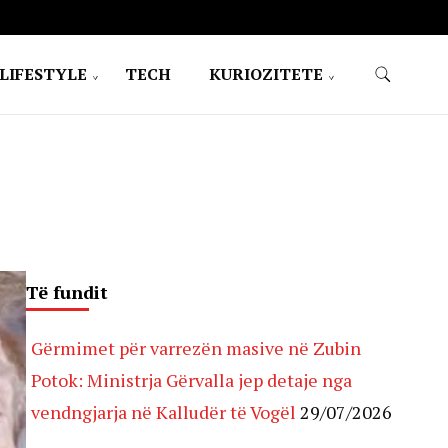
LIFESTYLE
TECH
KURIOZITETE
Të fundit
Gërmimet për varrezën masive në Zubin
Potok: Ministrja Gërvalla jep detaje nga
vendngjarja në Kalludër të Vogël
29/07/2026