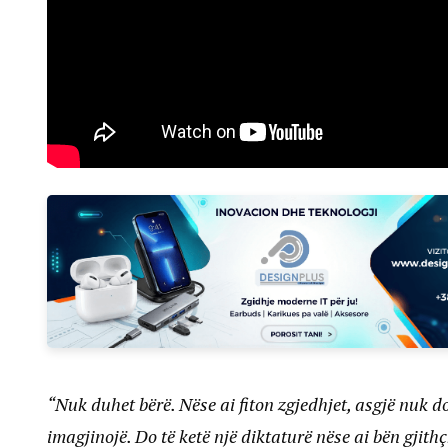
“Nuk duhet bërë. Nëse ai fiton zgjedhjet, asgjë nuk d
imagjinojë. Do të ketë një diktaturë nëse ai bën gjit