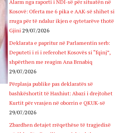
Alarm nga raporti i NDI-së për situatën në
Kosovë: Oferta me 6 pika e AAK-së shihet si
rruga për të ndalur ikjen e qytetarëve thotë
Gjini
29/07/2026
Deklarata e papritur në Parlamentin serb:
Deputeti i ri i referohet Kosovës si “fqinj”,
shpërthen me reagim Ana Brnabiq
29/07/2026
Përplasja publike pas deklaratës së
bashkëshortit të Haxhiut: Abazi i drejtohet
Kurtit për vrasjen në oborrin e QKUK-së
29/07/2026
Zbardhen detajet rrëqethëse të tragjedisë