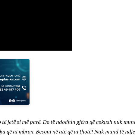
o të jetë si më parë. Do të ndodhin gjëra që askush nuk mund
hçka që ai mbron. Besoni në atë që ai thotë! Nuk mund të ndje