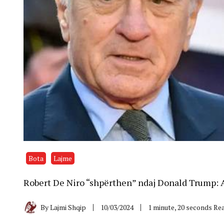
Bota
Lajme
Robert De Niro “shpërthen” ndaj Donald Trump: A
By
Lajmi Shqip
10/03/2024
1 minute, 20 seconds Re