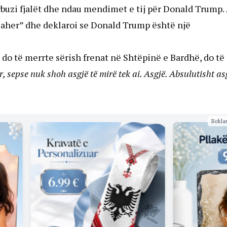
rbuzi fjalët dhe ndau mendimet e tij për Donald Trump. 
 Maher” dhe deklaroi se Donald Trump është një
do të merrte sërish frenat në Shtëpinë e Bardhë, do të
, sepse nuk shoh asgjë të mirë tek ai. Asgjë. Absulutisht as
Rekla