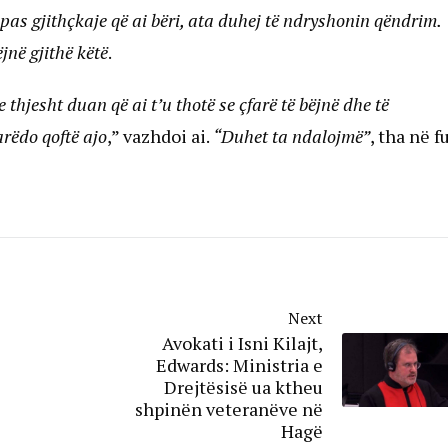
 pas gjithçkaje që ai bëri, ata duhej të ndryshonin qëndrim.
jnë gjithë këtë
.
 thjesht duan që ai t’u thotë se çfarë të bëjnë dhe të
arëdo qoftë ajo
,” vazhdoi ai.
“Duhet ta ndalojmë”
, tha në f
Next
Avokati i Isni Kilajt,
Edwards: Ministria e
Drejtësisë ua ktheu
shpinën veteranëve në
Hagë