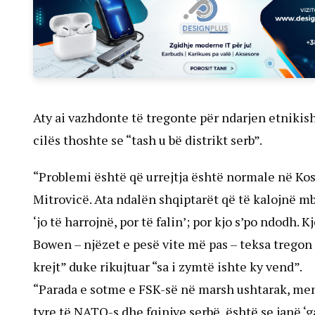
Aty ai vazhdonte të tregonte për ndarjen etnikisht
cilës thoshte se “tash u bë distrikt serb”.
“Problemi është që urrejtja është normale në Kos
Mitrovicë. Ata ndalën shqiptarët që të kalojnë mb
‘jo të harrojnë, por të falin’; por kjo s’po ndodh. 
Bowen – njëzet e pesë vite më pas – teksa tregon 
krejt” duke rikujtuar “sa i zymtë ishte ky vend”.
“Parada e sotme e FSK-së në marsh ushtarak, men
tyre të NATO-s dhe fqinjve serbë, është se janë ‘ga