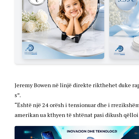
Jeremy Bowen në linjë direkte rikthehet duke rapo
s”.
“Është një 24 orësh i tensionuar dhe i rrezikshë
amerikan ua kthyen të shtënat pasi dikush qëlloi 