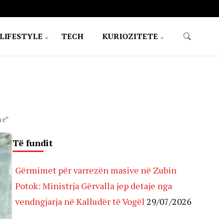
LIFESTYLE
TECH
KURIOZITETE
he”
Të fundit
Gërmimet për varrezën masive në Zubin
Potok: Ministrja Gërvalla jep detaje nga
vendngjarja në Kalludër të Vogël
29/07/2026