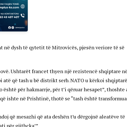
 në dysh të qytetit të Mitrovicës, pjesën veriore të së
ovë. Ushtarët francet thyen një rezistencë shqiptare n
i atë që tash u bë distrikt serb. NATO u kërkoi shqiptar
Kjo është për hakmarrje, për t’i qëruar hesapet”, thoshte a
që ishte në Prishtinë, thotë se “tash është transformua
doj që mesazhi që ata deshën t’u dërgojnë aleatëve të
ti për gjithçka’”.