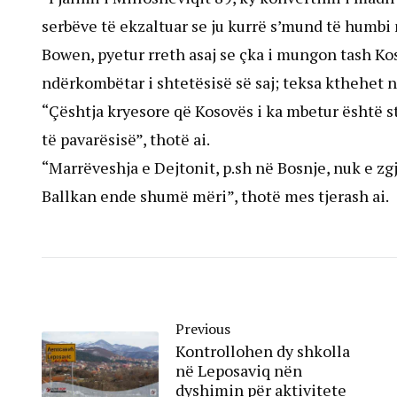
serbëve të ekzaltuar se ju kurrë s’mund të humbi 
Bowen, pyetur rreth asaj se çka i mungon tash K
ndërkombëtar i shtetësisë së saj; teksa kthehet në
“Çështja kryesore që Kosovës i ka mbetur është st
të pavarësisë”, thotë ai.
“Marrëveshja e Dejtonit, p.sh në Bosnje, nuk e zg
Ballkan ende shumë mëri”, thotë mes tjerash ai.
Previous
Kontrollohen dy shkolla
në Leposaviq nën
dyshimin për aktivitete