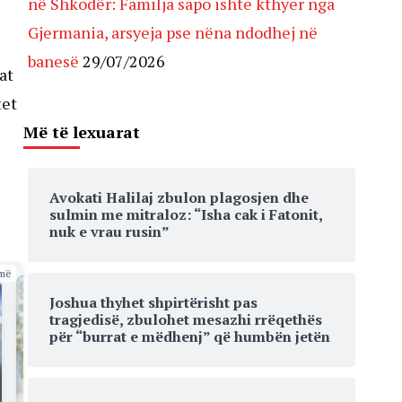
në Shkodër: Familja sapo ishte kthyer nga
Gjermania, arsyeja pse nëna ndodhej në
banesë
29/07/2026
at
tet
Më të lexuarat
Avokati Halilaj zbulon plagosjen dhe
sulmin me mitraloz: “Isha cak i Fatonit,
nuk e vrau rusin”
më
Joshua thyhet shpirtërisht pas
tragjedisë, zbulohet mesazhi rrëqethës
për “burrat e mëdhenj” që humbën jetën