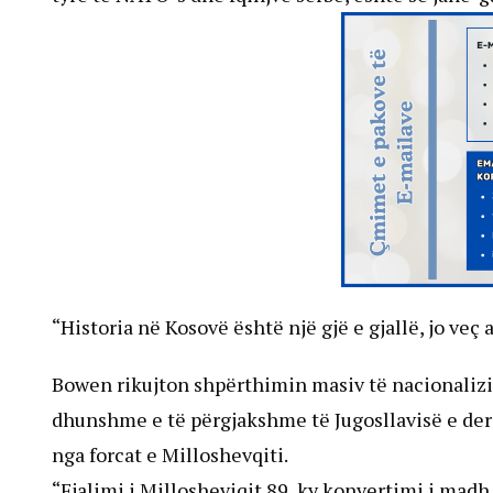
“Historia në Kosovë është një gjë e gjallë, jo veç 
Bowen rikujton shpërthimin masiv të nacionalizimi
dhunshme e të përgjakshme të Jugosllavisë e deri
nga forcat e Milloshevqiti.
“Fjalimi i Millosheviqit 89, ky konvertimi i mad