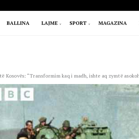
BALLINA
LAJME
SPORT
MAGAZINA
t të Kosovës: “Transformim kaq i madh, ishte aq zymtë asoko