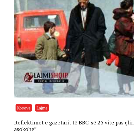
Kosovë
Lajme
Reflektimet e gazetarit të BBC-së 25 vite pas çl
asokohe”