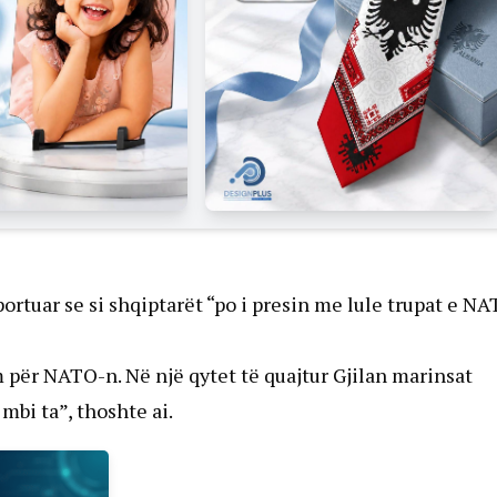
rtuar se si shqiptarët “po i presin me lule trupat e N
m për NATO-n. Në një qytet të quajtur Gjilan marinsat
mbi ta”, thoshte ai.