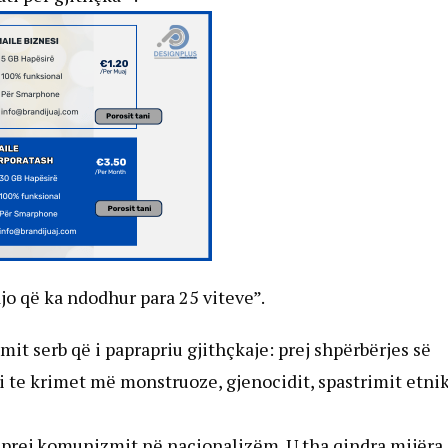
ajo që ka ndodhur para 25 viteve”.
t serb që i paprapriu gjithçkaje: prej shpërbërjes së
 te krimet më monstruoze, gjenocidit, spastrimit etni
h prej komunizmit në nacionalizëm. U tha qindra mijëra