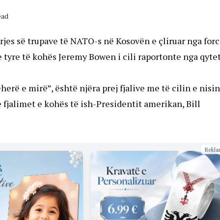
ead
jes së trupave të NATO-s në Kosovën e çliruar nga forc
e tyre të kohës Jeremy Bowen i cili raportonte nga qyte
erë e mirë”, është njëra prej fjalive me të cilin e nisin
fjalimet e kohës të ish-Presidentit amerikan, Bill
Rekla