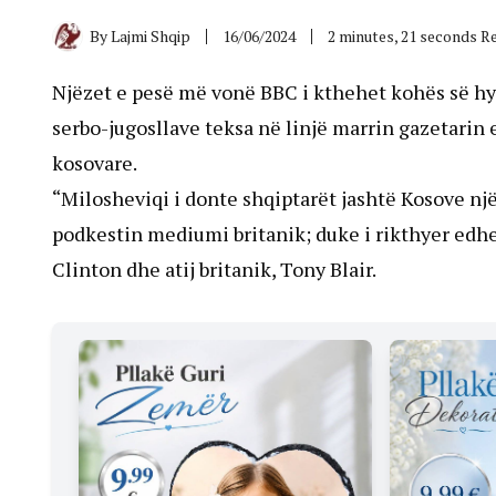
By
Lajmi Shqip
16/06/2024
2 minutes, 21 seconds R
Njëzet e pesë më vonë BBC i kthehet kohës së hyr
serbo-jugosllave teksa në linjë marrin gazetarin 
kosovare.
“Milosheviqi i donte shqiptarët jashtë Kosove njëh
podkestin mediumi britanik; duke i rikthyer edhe 
Clinton dhe atij britanik, Tony Blair.