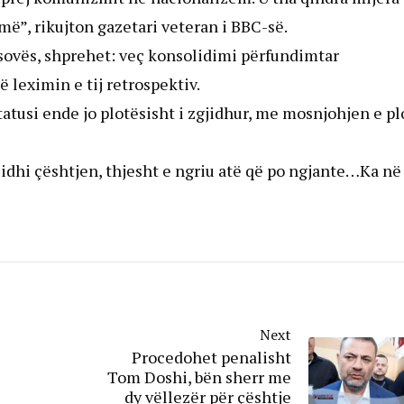
më”, rikujton gazetari veteran i BBC-së.
osovës, shprehet: veç konsolidimi përfundimtar
 leximin e tij retrospektiv.
atusi ende jo plotësisht i zgjidhur, me mosnjohjen e pl
jidhi çështjen, thjesht e ngriu atë që po ngjante…Ka në
Next
Procedohet penalisht
Tom Doshi, bën sherr me
dy vëllezër për çështje