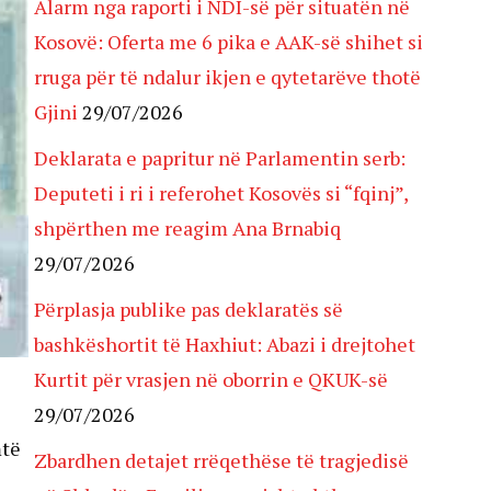
Alarm nga raporti i NDI-së për situatën në
Kosovë: Oferta me 6 pika e AAK-së shihet si
rruga për të ndalur ikjen e qytetarëve thotë
Gjini
29/07/2026
Deklarata e papritur në Parlamentin serb:
Deputeti i ri i referohet Kosovës si “fqinj”,
shpërthen me reagim Ana Brnabiq
29/07/2026
Përplasja publike pas deklaratës së
bashkëshortit të Haxhiut: Abazi i drejtohet
Kurtit për vrasjen në oborrin e QKUK-së
29/07/2026
mtë
Zbardhen detajet rrëqethëse të tragjedisë