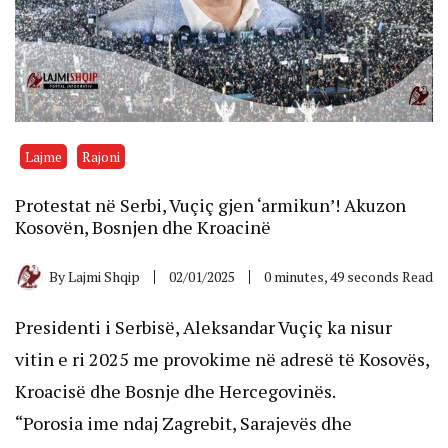
Lajme
Rajoni
Protestat në Serbi, Vuçiç gjen ‘armikun’! Akuzon
Kosovën, Bosnjen dhe Kroacinë
By
Lajmi Shqip
02/01/2025
0 minutes, 49 seconds Read
Presidenti i Serbisë, Aleksandar Vuçiç ka nisur
vitin e ri 2025 me provokime në adresë të Kosovës,
Kroacisë dhe Bosnje dhe Hercegovinës.
“Porosia ime ndaj Zagrebit, Sarajevës dhe