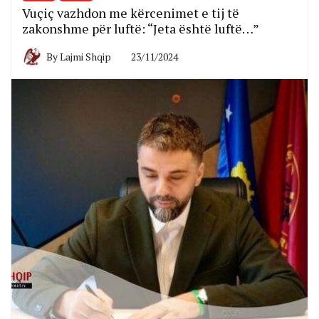
Vuçiç vazhdon me kërcenimet e tij të
zakonshme për luftë: “Jeta është luftë…”
By
Lajmi Shqip
23/11/2024