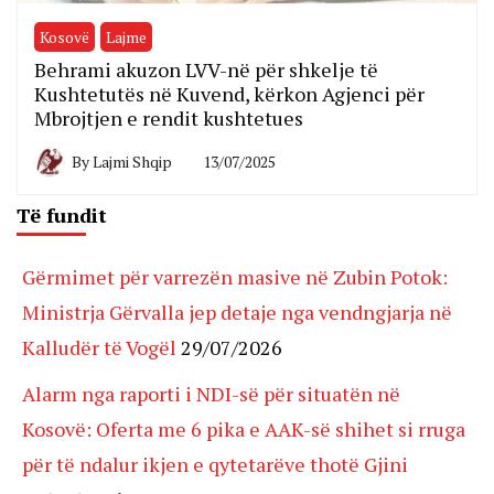
Kosovë
Lajme
Behrami akuzon LVV-në për shkelje të
Kushtetutës në Kuvend, kërkon Agjenci për
Mbrojtjen e rendit kushtetues
By
Lajmi Shqip
13/07/2025
Të fundit
Gërmimet për varrezën masive në Zubin Potok:
Ministrja Gërvalla jep detaje nga vendngjarja në
Kalludër të Vogël
29/07/2026
Alarm nga raporti i NDI-së për situatën në
Kosovë: Oferta me 6 pika e AAK-së shihet si rruga
për të ndalur ikjen e qytetarëve thotë Gjini