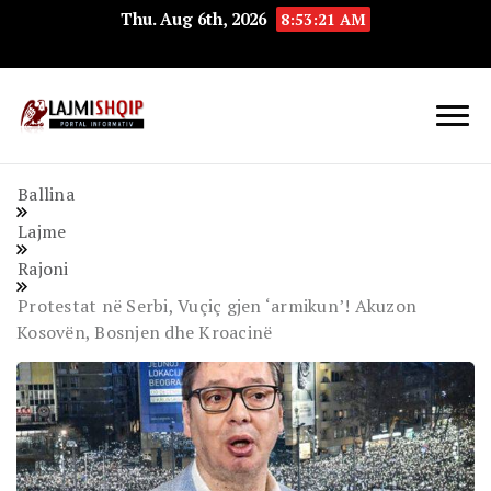
Thu. Aug 6th, 2026
8:53:22 AM
Lajmishqip.net
Lajmishqip
Ballina
Lajme
Rajoni
Protestat në Serbi, Vuçiç gjen ‘armikun’! Akuzon
Kosovën, Bosnjen dhe Kroacinë