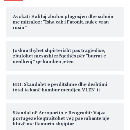
Avokati Halilaj zbulon plagosjen dhe sulmin
me mitraloz: “Isha cak i Fatonit, nuk e vrau
rusin”
Joshua thyhet shpirtërisht pas tragjedisë,
zbulohet mesazhi rrëqethës për “burrat e
mëdhenj” që humbën jetën
BDI: Skandalet e përditshme dhe dështimi
total ia kanë humbur mendjen VLEN-it
Skandal në Aeroportin e Beogradit: Vajza
portugeze keqtrajtohet veç pse mbante një
bluzë me flamurin shqiptar