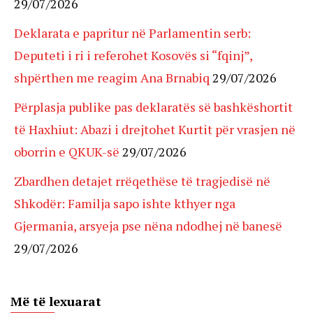
29/07/2026
Deklarata e papritur në Parlamentin serb:
Deputeti i ri i referohet Kosovës si “fqinj”,
shpërthen me reagim Ana Brnabiq
29/07/2026
Përplasja publike pas deklaratës së bashkëshortit
të Haxhiut: Abazi i drejtohet Kurtit për vrasjen në
oborrin e QKUK-së
29/07/2026
Zbardhen detajet rrëqethëse të tragjedisë në
Shkodër: Familja sapo ishte kthyer nga
Gjermania, arsyeja pse nëna ndodhej në banesë
29/07/2026
Më të lexuarat