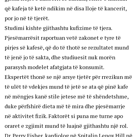
që kafeja të ketë ndikim në disa lloje të kancerit,
por jo në të tjerët.
Studimi kishte gjithashtu kufizime të tjera.
Pjesëmarrësit raportuan vetë zakonet e tyre të
pirjes së kafesë, që do të thotë se rezultatet mund
të jenë jo të sakta, dhe studiuesit nuk morën
parasysh modelet afatgjata të konsumit.
Ekspertët thonë se një arsye tjetër për rrezikun më
të ulët të vdekjes mund të jetë se ata që pinë kafe
në mëngjes kanë stile jetese më të shëndetshme,
duke përfshirë dieta më të mira dhe pjesëmarrje
në aktivitet fizik. Faktorët si puna me turne apo
oraret e zgjimit mund të luajnë gjithashtu një rol.
Dr. Perry Fisher, kardiolog në Spitalin Lenox Hill në