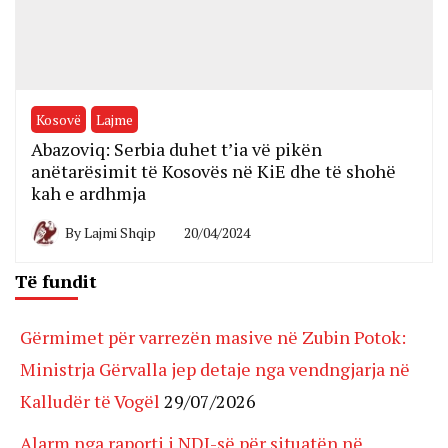
Kosovë
Lajme
Abazoviq: Serbia duhet t’ia vë pikën
anëtarësimit të Kosovës në KiE dhe të shohë
kah e ardhmja
By
Lajmi Shqip
20/04/2024
Të fundit
Gërmimet për varrezën masive në Zubin Potok:
Ministrja Gërvalla jep detaje nga vendngjarja në
Kalludër të Vogël
29/07/2026
Alarm nga raporti i NDI-së për situatën në