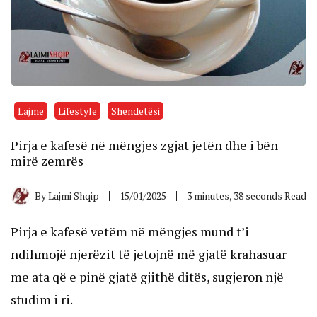
Lajme
Lifestyle
Shendetësi
Pirja e kafesë në mëngjes zgjat jetën dhe i bën
mirë zemrës
By
Lajmi Shqip
15/01/2025
3 minutes, 38 seconds Read
Pirja e kafesë vetëm në mëngjes mund t’i
ndihmojë njerëzit të jetojnë më gjatë krahasuar
me ata që e pinë gjatë gjithë ditës, sugjeron një
studim i ri.