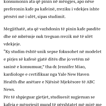
konsumonin ata që pinin në mëngjes, apo nëse
preferonin kafe pa kafeinë, rreziku i vdekjes ishte
përsëri më i ulët, sipas studimit.
Megjithatë, ata që vazhdonin të pinin kafe pasdite
dhe në mbrëmje nuk treguan rrezik më të ulët
vdekjeje.
“Ky studim është unik sepse fokusohet në modelet
e pirjes së kafesë gjatë ditës dhe jo vetëm në
sasinë e konsumuar,” tha dr. Jennifer Miao,
kardiologe e certifikuar nga Yale New Haven
Health dhe anëtare e Njësisë Mjekësore të ABC
News.
Për të shpjeguar gjetjet, studiuesit sugjeruan se
kafeja e mëngjesit mund të përshtatet më mirë me