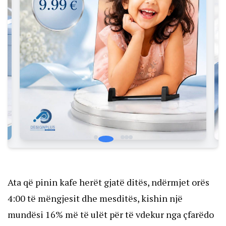
Ata që pinin kafe herët gjatë ditës, ndërmjet orës
4:00 të mëngjesit dhe mesditës, kishin një
mundësi 16% më të ulët për të vdekur nga çfarëdo