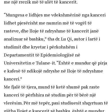
me një rrezik më të ulët të kancerit.
“Mungesa e lidhjes me vdekshmërinë nga kanceri
lidhet pjesërisht me numrin më të vogël të
rasteve, dhe lloje të ndryshme të kancerit janë
analizuar së bashku,” tha dr. Lu Qi, autor i lartë i
studimit dhe kryetar i përkohshëm i
Departamentit të Epidemiologjisë në
Universitetin e Tulane-it. “Është e mundur që pirja
e kafesë të ndikojë ndryshe në lloje të ndryshme
kanceri.”
Me fjalë të tjera, mund të ketë shumë pak raste
kanceri të përfshira në studim për të bërë një
vlerësim. Për më tepër, pasi studiuesit shqyrtuan të
gjitha llojet e kancerit së bashku, është e mundur