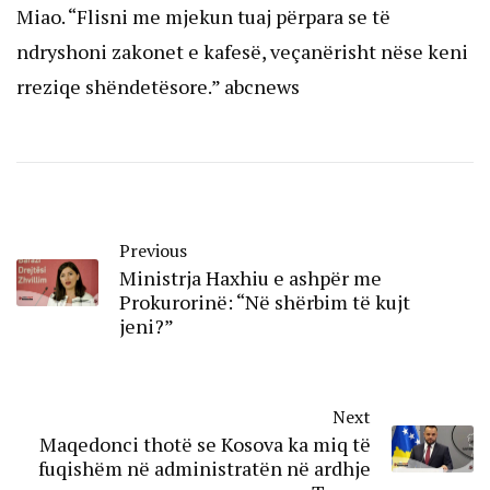
Miao. “Flisni me mjekun tuaj përpara se të
ndryshoni zakonet e kafesë, veçanërisht nëse keni
rreziqe shëndetësore.” abcnews
Previous
Ministrja Haxhiu e ashpër me
Prokurorinë: “Në shërbim të kujt
jeni?”
Next
Maqedonci thotë se Kosova ka miq të
fuqishëm në administratën në ardhje