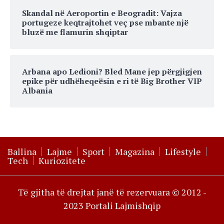
Skandal në Aeroportin e Beogradit: Vajza
portugeze keqtrajtohet veç pse mbante një
bluzë me flamurin shqiptar
Arbana apo Ledioni? Bled Mane jep përgjigjen
epike për udhëheqeësin e ri të Big Brother VIP
Albania
Ballina
Lajme
Sport
Magazina
Lifestyle
Tech
Kuriozitete
Të gjitha të drejtat janë të rezervuara © 2012 -
2023 Portali Lajmishqip