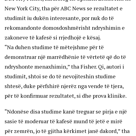
New York City, tha për ABC News se rezultatet e
studimit iu dukën interesante, por nuk do të
rekomandonte domosdoshmërisht ndryshimin e
zakoneve të kafesë si rrjedhojë e kësaj.
“Na duhen studime të mëtejshme për të
demonstruar një marrëdhënie të vërtetë që do të
ndryshonte menaxhimin,” tha Fisher. Qi, autori i
studimit, shtoi se do të nevojiteshin studime
shtesë, duke përfshirë njerëz nga vende të tjera,
për të konfirmuar rezultatet, si dhe prova klinike.
“Ndonëse disa studime kanë treguar se pirja e një
sasie të moderuar të kafesë mund të jetë e mirë
për zemrën, jo të gjitha kërkimet janë dakord,” tha