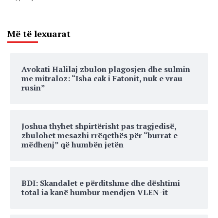
Më të lexuarat
Avokati Halilaj zbulon plagosjen dhe sulmin
me mitraloz: “Isha cak i Fatonit, nuk e vrau
rusin”
Joshua thyhet shpirtërisht pas tragjedisë,
zbulohet mesazhi rrëqethës për “burrat e
mëdhenj” që humbën jetën
BDI: Skandalet e përditshme dhe dështimi
total ia kanë humbur mendjen VLEN-it