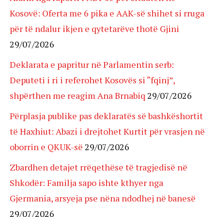
Kosovë: Oferta me 6 pika e AAK-së shihet si rruga
për të ndalur ikjen e qytetarëve thotë Gjini
29/07/2026
Deklarata e papritur në Parlamentin serb:
Deputeti i ri i referohet Kosovës si “fqinj”,
shpërthen me reagim Ana Brnabiq
29/07/2026
Përplasja publike pas deklaratës së bashkëshortit
të Haxhiut: Abazi i drejtohet Kurtit për vrasjen në
oborrin e QKUK-së
29/07/2026
Zbardhen detajet rrëqethëse të tragjedisë në
Shkodër: Familja sapo ishte kthyer nga
Gjermania, arsyeja pse nëna ndodhej në banesë
29/07/2026