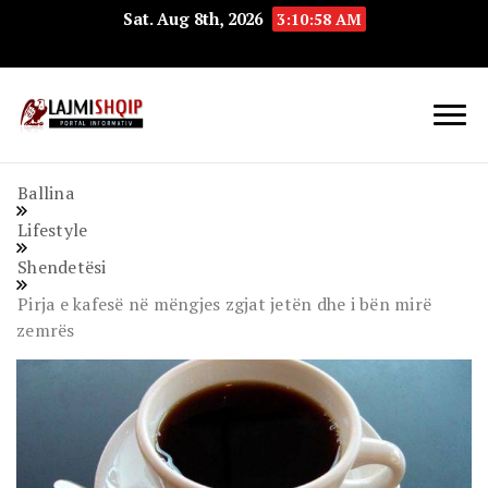
Sat. Aug 8th, 2026
3:10:59 AM
Lajmishqip.net
Lajmishqip
Ballina
Lifestyle
Shendetësi
Pirja e kafesë në mëngjes zgjat jetën dhe i bën mirë
zemrës