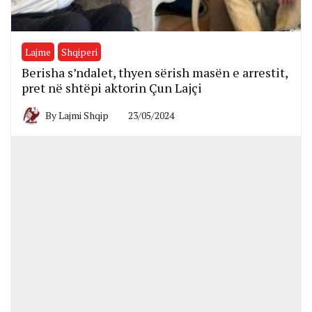
Lajme
Shqiperi
Berisha s’ndalet, thyen sërish masën e arrestit,
pret në shtëpi aktorin Çun Lajçi
By
Lajmi Shqip
23/05/2024