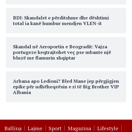
BDI: Skandalet e përditshme dhe dështimi
total ia kanë humbur mendjen VLEN-it
Skandal në Aeroportin e Beogradit: Vajza
portugeze keqtrajtohet veç pse mbante një
bluzë me flamurin shqiptar
Arbana apo Ledioni? Bled Mane jep përgjigjen
epike për udhëheqeësin e ri të Big Brother VIP
Albania
Ballina
Lajme
Sport
Magazina
Lifestyle