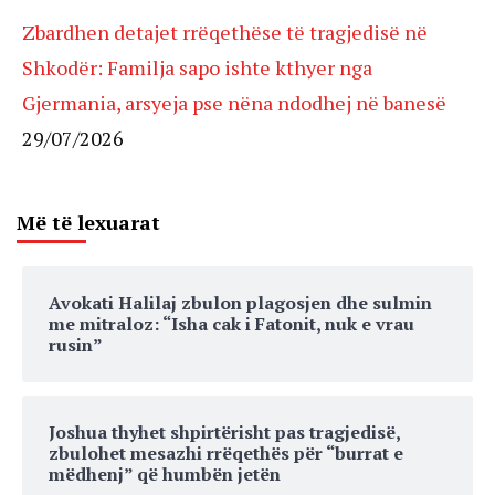
Zbardhen detajet rrëqethëse të tragjedisë në
Shkodër: Familja sapo ishte kthyer nga
Gjermania, arsyeja pse nëna ndodhej në banesë
29/07/2026
Më të lexuarat
Avokati Halilaj zbulon plagosjen dhe sulmin
me mitraloz: “Isha cak i Fatonit, nuk e vrau
rusin”
Joshua thyhet shpirtërisht pas tragjedisë,
zbulohet mesazhi rrëqethës për “burrat e
mëdhenj” që humbën jetën