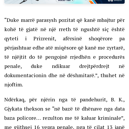
“Duke marrë parasysh pozitat që kanë mbajtur për
kohë të gjatë në një rreth të ngushtë siç është
qyteti i Prizrenit, afërsinë shoqërore pa
përjashtuar edhe atë miqësore që kanë me zyrtarë,
të njëjtit do të pengojnë rrjedhën e procedurës
penale, duke ndikuar drejtpërdrejt në
dokumentacionin dhe në dëshmitarë.”, thuhet në
njoftim.
Ndërkaq, për njërin nga të pandehurit, B. K.,
Gjykata thekson se “në bazë të dhënave nga data
baza policore… rezulton me të kaluar kriminale”,
me gjithsej 16 vepra penale, nga të cilat 13 janë