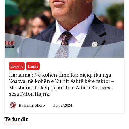
Kosovë
Lajme
Haradinaj: Në kohën time Radojçiqi iku nga
Kosova, në kohën e Kurtit është bërë faktor –
Më shumë të këqija po i bën Albini Kosovës,
sesa Faton Hajrizi
By
Lajmi Shqip
31/07/2024
Të fundit