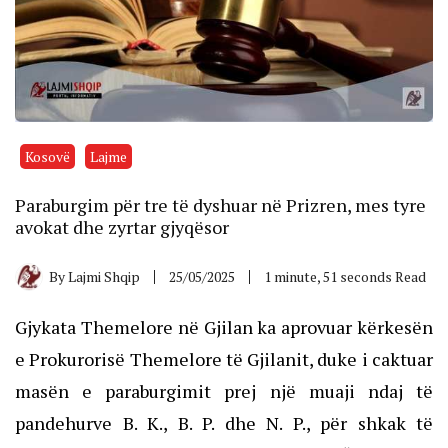
Kosovë
Lajme
Paraburgim për tre të dyshuar në Prizren, mes tyre
avokat dhe zyrtar gjyqësor
By
Lajmi Shqip
25/05/2025
1 minute, 51 seconds Read
Gjykata Themelore në Gjilan ka aprovuar kërkesën
e Prokurorisë Themelore të Gjilanit, duke i caktuar
masën e paraburgimit prej një muaji ndaj të
pandehurve B. K., B. P. dhe N. P., për shkak të