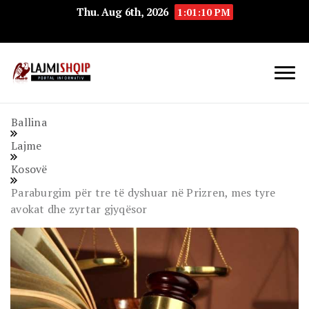
Thu. Aug 6th, 2026
1:01:11 PM
Lajmishqip.net
Lajmishqip
Ballina
Lajme
Kosovë
Paraburgim për tre të dyshuar në Prizren, mes tyre
avokat dhe zyrtar gjyqësor