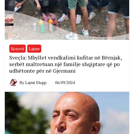
Kosovë
Lajme
Sveçla: Mbyllet vendkalimi kufitar në Bërnjak,
serbët maltretuan një familje shqiptare që po
udhëtonte për në Gjermani
By
Lajmi Shqip
06/09/2024