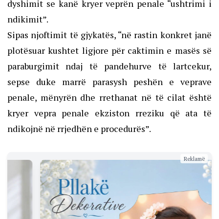
dyshimit se kanë kryer veprën penale “ushtrimi i
ndikimit”.
Sipas njoftimit të gjykatës, “në rastin konkret janë
plotësuar kushtet ligjore për caktimin e masës së
paraburgimit ndaj të pandehurve të lartcekur,
sepse duke marrë parasysh peshën e veprave
penale, mënyrën dhe rrethanat në të cilat është
kryer vepra penale ekziston rreziku që ata të
ndikojnë në rrjedhën e procedurës”.
Reklamë