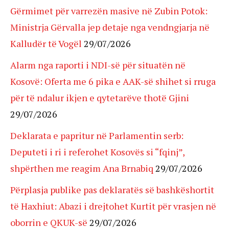
Gërmimet për varrezën masive në Zubin Potok:
Ministrja Gërvalla jep detaje nga vendngjarja në
Kalludër të Vogël
29/07/2026
Alarm nga raporti i NDI-së për situatën në
Kosovë: Oferta me 6 pika e AAK-së shihet si rruga
për të ndalur ikjen e qytetarëve thotë Gjini
29/07/2026
Deklarata e papritur në Parlamentin serb:
Deputeti i ri i referohet Kosovës si “fqinj”,
shpërthen me reagim Ana Brnabiq
29/07/2026
Përplasja publike pas deklaratës së bashkëshortit
të Haxhiut: Abazi i drejtohet Kurtit për vrasjen në
oborrin e QKUK-së
29/07/2026