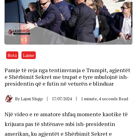
Bota
Lajme
Pamje të reja nga tentimvrasja e Trumpit, agjentët
e Shërbimit Sekret me trupat e tyre mbulojnë ish-
presidentin që e futin në veturën e blinduar
By
Lajmi Shqip
17/07/2024
1 minute, 4 seconds Read
Një video e re amatore shfaq momente kaotike të
krijuara pas të shtënave mbi ish-presidentin
amerikan, ku agjentët e Shërbimit Sekret e