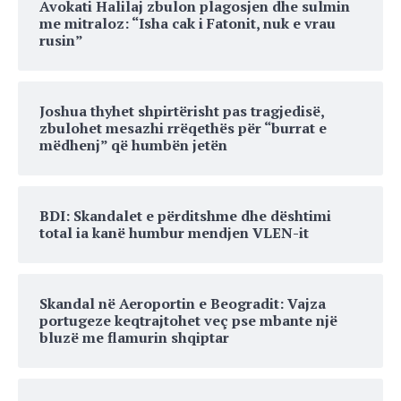
Avokati Halilaj zbulon plagosjen dhe sulmin
me mitraloz: “Isha cak i Fatonit, nuk e vrau
rusin”
Joshua thyhet shpirtërisht pas tragjedisë,
zbulohet mesazhi rrëqethës për “burrat e
mëdhenj” që humbën jetën
BDI: Skandalet e përditshme dhe dështimi
total ia kanë humbur mendjen VLEN-it
Skandal në Aeroportin e Beogradit: Vajza
portugeze keqtrajtohet veç pse mbante një
bluzë me flamurin shqiptar