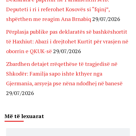
Deputeti i ri i referohet Kosovës si “fqinj”,
shpërthen me reagim Ana Brnabiq
29/07/2026
Përplasja publike pas deklaratës së bashkëshortit
të Haxhiut: Abazi i drejtohet Kurtit për vrasjen në
oborrin e QKUK-së
29/07/2026
Zbardhen detajet rrëqethëse të tragjedisë në
Shkodër: Familja sapo ishte kthyer nga
Gjermania, arsyeja pse nëna ndodhej në banesë
29/07/2026
Më të lexuarat