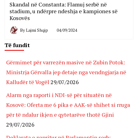
Skandal në Constanta: Flamuj serbë në
stadium, u ndërpre ndeshja e kampiones së
Kosovës
By
Lajmi Shqip
04/09/2024
Të fundit
Gërmimet për varrezën masive në Zubin Potok:
Ministrja Gërvalla jep detaje nga vendngjarja në
Kalludër të Vogël
29/07/2026
Alarm nga raporti i NDI-së për situatën në
Kosovë: Oferta me 6 pika e AAK-së shihet si rruga
për të ndalur ikjen e qytetarëve thotë Gjini
29/07/2026
Deklarata e papritur në Parlamentin serb: