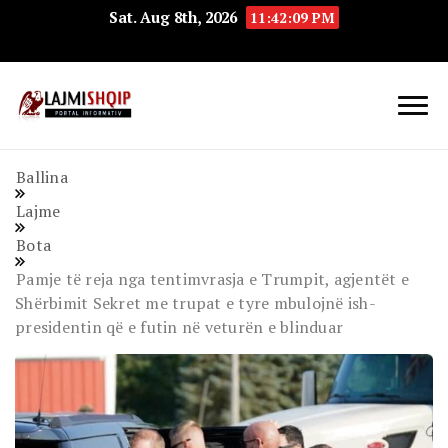
Sat. Aug 8th, 2026
11:42:10 PM
Lajmishqip.net
Lajmishqip
Ballina
Lajme
Bota
Pamje të reja nga tentimvrasja e Trumpit, agjentët e
Shërbimit Sekret me trupat e tyre mbulojnë ish-
presidentin që e futin në veturën e blinduar