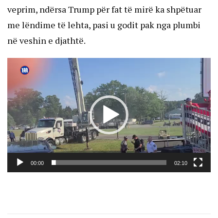
veprim, ndërsa Trump për fat të mirë ka shpëtuar
me lëndime të lehta, pasi u godit pak nga plumbi
në veshin e djathtë.
V
P
00:00
02:10