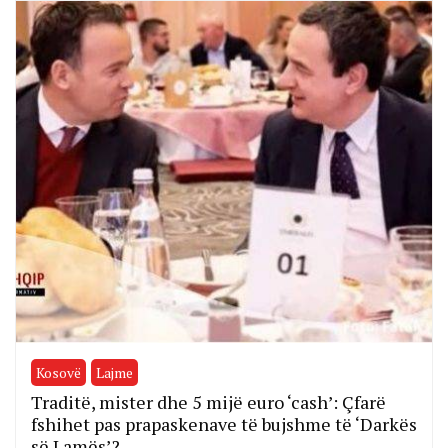
Kosovë
Lajme
Traditë, mister dhe 5 mijë euro ‘cash’: Çfarë
fshihet pas prapaskenave të bujshme të ‘Darkës
së Lamës’?