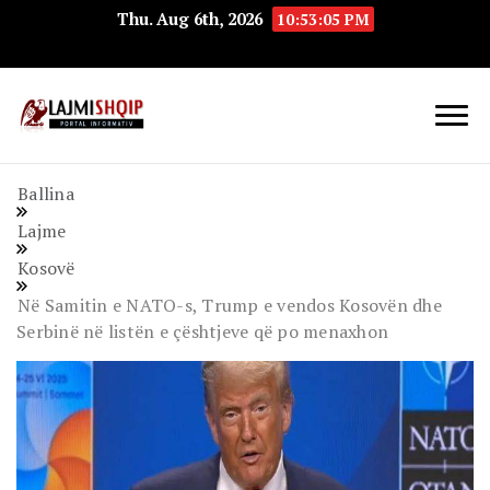
Thu. Aug 6th, 2026
10:53:05 PM
Lajmishqip.net
Lajmishqip
Ballina
Lajme
Kosovë
Në Samitin e NATO-s, Trump e vendos Kosovën dhe
Serbinë në listën e çështjeve që po menaxhon