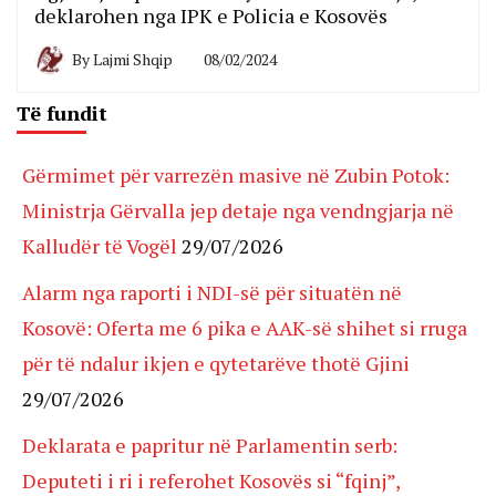
deklarohen nga IPK e Policia e Kosovës
By
Lajmi Shqip
08/02/2024
Të fundit
Gërmimet për varrezën masive në Zubin Potok:
Ministrja Gërvalla jep detaje nga vendngjarja në
Kalludër të Vogël
29/07/2026
Alarm nga raporti i NDI-së për situatën në
Kosovë: Oferta me 6 pika e AAK-së shihet si rruga
për të ndalur ikjen e qytetarëve thotë Gjini
29/07/2026
Deklarata e papritur në Parlamentin serb:
Deputeti i ri i referohet Kosovës si “fqinj”,