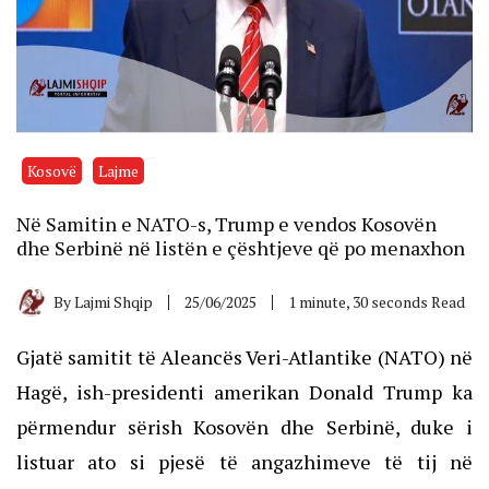
Kosovë
Lajme
Në Samitin e NATO-s, Trump e vendos Kosovën
dhe Serbinë në listën e çështjeve që po menaxhon
By
Lajmi Shqip
25/06/2025
1 minute, 30 seconds Read
Gjatë samitit të Aleancës Veri-Atlantike (NATO) në
Hagë, ish-presidenti amerikan Donald Trump ka
përmendur sërish Kosovën dhe Serbinë, duke i
listuar ato si pjesë të angazhimeve të tij në