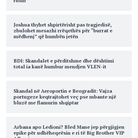
rusin”
Joshua thyhet shpirtërisht pas tragjedisë,
zbulohet mesazhi rrëqethës për “burrat e
mëdhenj” që humbën jetën
BDI: Skandalet e përditshme dhe dështimi
total ia kanë humbur mendjen VLEN-it
Skandal në Aeroportin e Beogradit: Vajza
portugeze keqtrajtohet veç pse mbante një
bluzë me flamurin shqiptar
Arbana apo Ledioni? Bled Mane jep përgjigjen
epike për udhëheqeësin e ri të Big Brother VIP