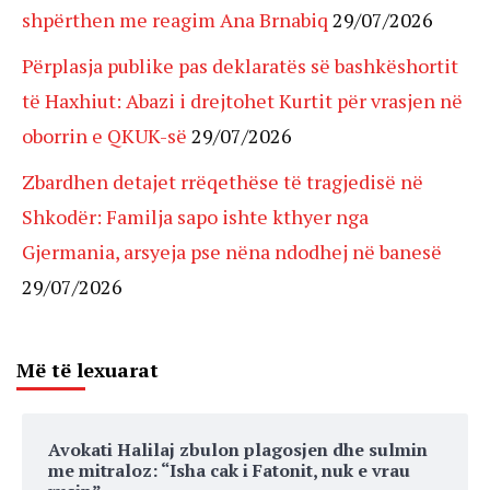
shpërthen me reagim Ana Brnabiq
29/07/2026
Përplasja publike pas deklaratës së bashkëshortit
të Haxhiut: Abazi i drejtohet Kurtit për vrasjen në
oborrin e QKUK-së
29/07/2026
Zbardhen detajet rrëqethëse të tragjedisë në
Shkodër: Familja sapo ishte kthyer nga
Gjermania, arsyeja pse nëna ndodhej në banesë
29/07/2026
Më të lexuarat
Avokati Halilaj zbulon plagosjen dhe sulmin
me mitraloz: “Isha cak i Fatonit, nuk e vrau