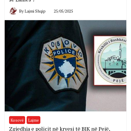
By
Lajmi Shqip
25/05/2025
Kosovë
Lajme
Zgjedhja e policit në kryesi të BIK në Pejë,