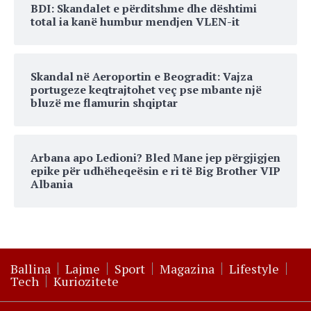
BDI: Skandalet e përditshme dhe dështimi
total ia kanë humbur mendjen VLEN-it
Skandal në Aeroportin e Beogradit: Vajza
portugeze keqtrajtohet veç pse mbante një
bluzë me flamurin shqiptar
Arbana apo Ledioni? Bled Mane jep përgjigjen
epike për udhëheqeësin e ri të Big Brother VIP
Albania
Ballina
Lajme
Sport
Magazina
Lifestyle
Tech
Kuriozitete