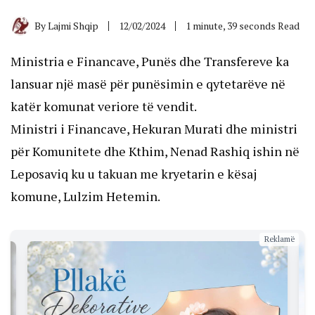
By
Lajmi Shqip
12/02/2024
1 minute, 39 seconds Read
Ministria e Financave, Punës dhe Transfereve ka
lansuar një masë për punësimin e qytetarëve në
katër komunat veriore të vendit.
Ministri i Financave, Hekuran Murati dhe ministri
për Komunitete dhe Kthim, Nenad Rashiq ishin në
Leposaviq ku u takuan me kryetarin e kësaj
komune, Lulzim Hetemin.
Reklamë