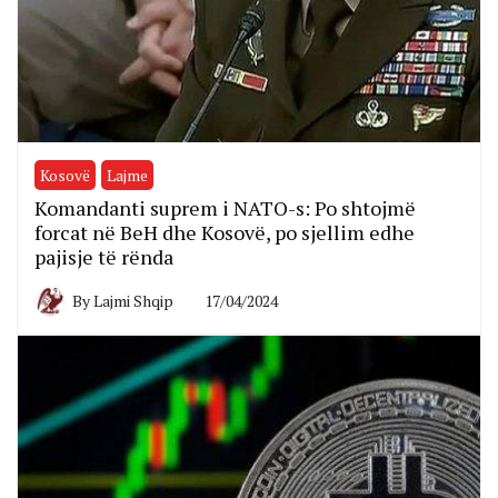
Kosovë
Lajme
Komandanti suprem i NATO-s: Po shtojmë
forcat në BeH dhe Kosovë, po sjellim edhe
pajisje të rënda
By
Lajmi Shqip
17/04/2024