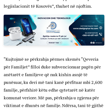
legjislacionit të Kosovës”, thuhet në njoftim.
“Kujtojmë se përkrahja përmes skemës “Qeveria
për Familjet” filloi duke subvencionuar pagën për
anëtarët e familjeve që nuk kishin asnjë të
punësuar, ku deri më tani kanë përfituar mbi 2,600
familje, përfshirë këtu edhe qytetarët në katër
komunat veriore. Më pas, përkrahja u zgjerua për
viktimat e dhunës në familje. Ndërsa, tani të gjithë