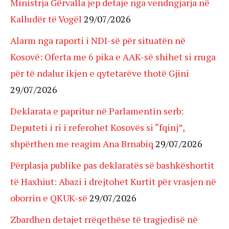
Ministrja Gërvalla jep detaje nga vendngjarja në
Kalludër të Vogël
29/07/2026
Alarm nga raporti i NDI-së për situatën në
Kosovë: Oferta me 6 pika e AAK-së shihet si rruga
për të ndalur ikjen e qytetarëve thotë Gjini
29/07/2026
Deklarata e papritur në Parlamentin serb:
Deputeti i ri i referohet Kosovës si “fqinj”,
shpërthen me reagim Ana Brnabiq
29/07/2026
Përplasja publike pas deklaratës së bashkëshortit
të Haxhiut: Abazi i drejtohet Kurtit për vrasjen në
oborrin e QKUK-së
29/07/2026
Zbardhen detajet rrëqethëse të tragjedisë në