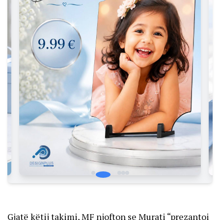
Gjatë këtij takimi, MF njofton se Murati “prezantoi