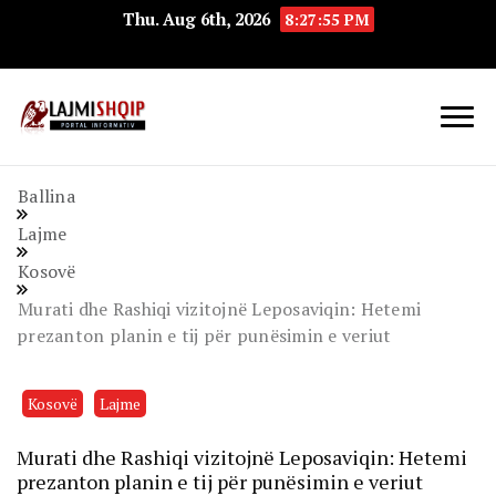
Thu. Aug 6th, 2026
8:27:55 PM
Lajmishqip.net
Lajmishqip
Ballina
Lajme
Kosovë
Murati dhe Rashiqi vizitojnë Leposaviqin: Hetemi
prezanton planin e tij për punësimin e veriut
Kosovë
Lajme
Murati dhe Rashiqi vizitojnë Leposaviqin: Hetemi
prezanton planin e tij për punësimin e veriut