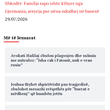
Shkodër: Familja sapo ishte kthyer nga
Gjermania, arsyeja pse nëna ndodhej në banesë
29/07/2026
Më të lexuarat
Avokati Halilaj zbulon plagosjen dhe sulmin
me mitraloz: “Isha cak i Fatonit, nuk e vrau
rusin”
Joshua thyhet shpirtërisht pas tragjedisë,
zbulohet mesazhi rrëqethës për “burrat e
mëdhenj” që humbën jetën