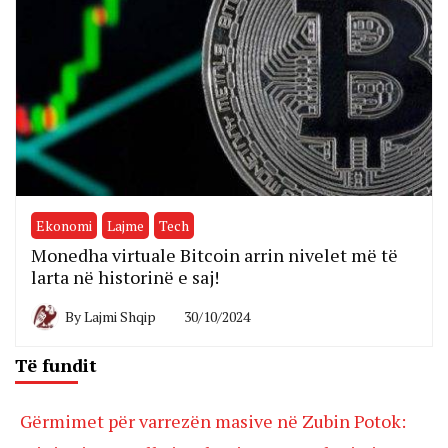
Ekonomi
Lajme
Tech
Monedha virtuale Bitcoin arrin nivelet më të
larta në historinë e saj!
By
Lajmi Shqip
30/10/2024
Të fundit
Gërmimet për varrezën masive në Zubin Potok: