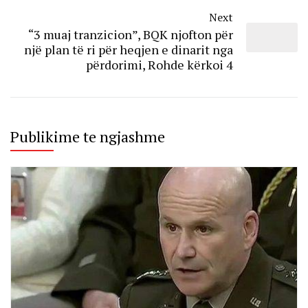
Next
“3 muaj tranzicion”, BQK njofton për
një plan të ri për heqjen e dinarit nga
përdorimi, Rohde kërkoi 4
Publikime te ngjashme