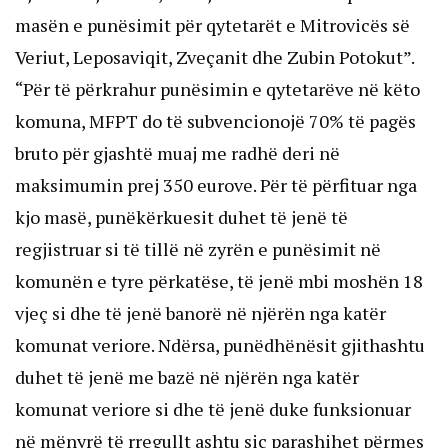
masën e punësimit për qytetarët e Mitrovicës së
Veriut, Leposaviqit, Zveçanit dhe Zubin Potokut”.
“Për të përkrahur punësimin e qytetarëve në këto
komuna, MFPT do të subvencionojë 70% të pagës
bruto për gjashtë muaj me radhë deri në
maksimumin prej 350 eurove. Për të përfituar nga
kjo masë, punëkërkuesit duhet të jenë të
regjistruar si të tillë në zyrën e punësimit në
komunën e tyre përkatëse, të jenë mbi moshën 18
vjeç si dhe të jenë banorë në njërën nga katër
komunat veriore. Ndërsa, punëdhënësit gjithashtu
duhet të jenë me bazë në njërën nga katër
komunat veriore si dhe të jenë duke funksionuar
në mënyrë të rregullt ashtu siç parashihet përmes