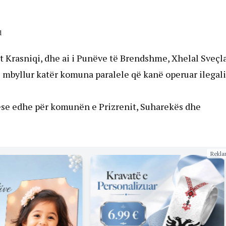
d
rt Krasniqi, dhe ai i Punëve të Brendshme, Xhelal Sveçla
ë mbyllur katër komuna paralele që kanë operuar ilegal
ëse edhe për komunën e Prizrenit, Suharekës dhe
Rekla