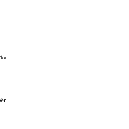
’ka
për