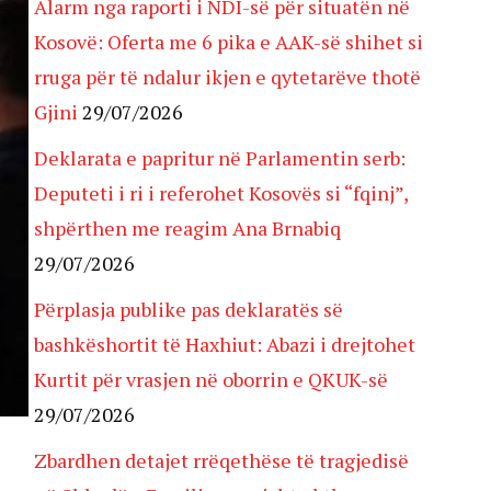
Alarm nga raporti i NDI-së për situatën në
Kosovë: Oferta me 6 pika e AAK-së shihet si
rruga për të ndalur ikjen e qytetarëve thotë
Gjini
29/07/2026
Deklarata e papritur në Parlamentin serb:
Deputeti i ri i referohet Kosovës si “fqinj”,
shpërthen me reagim Ana Brnabiq
29/07/2026
Përplasja publike pas deklaratës së
bashkëshortit të Haxhiut: Abazi i drejtohet
Kurtit për vrasjen në oborrin e QKUK-së
29/07/2026
Zbardhen detajet rrëqethëse të tragjedisë