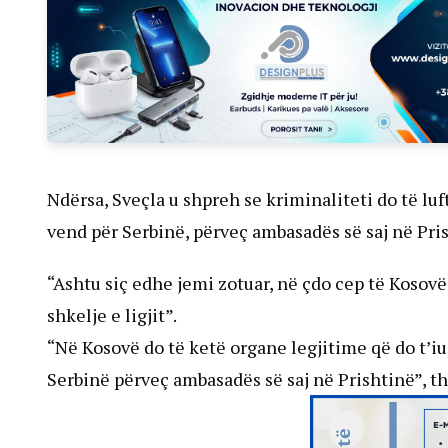
Ndërsa, Sveçla u shpreh se kriminaliteti do të luf
vend për Serbinë, përveç ambasadës së saj në Pri
“Ashtu siç edhe jemi zotuar, në çdo cep të Kosovës
shkelje e ligjit”.
“Në Kosovë do të ketë organe legjitime që do t’iu
Serbinë përveç ambasadës së saj në Prishtinë”, th