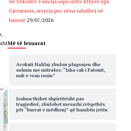
në Shkodër: Familja sapo ishte kthyer nga
Gjermania, arsyeja pse nëna ndodhej në
banesë
29/07/2026
,
Më të lexuarat
isht
Avokati Halilaj zbulon plagosjen dhe
sulmin me mitraloz: “Isha cak i Fatonit,
nuk e vrau rusin”
më
Joshua thyhet shpirtërisht pas
tragjedisë, zbulohet mesazhi rrëqethës
për “burrat e mëdhenj” që humbën jetën