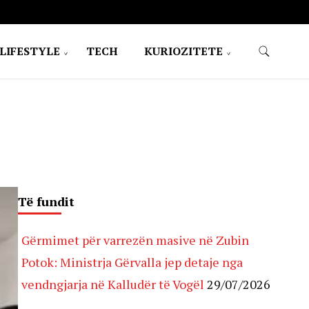
LIFESTYLE
TECH
KURIOZITETE
Të fundit
Gërmimet për varrezën masive në Zubin
Potok: Ministrja Gërvalla jep detaje nga
vendngjarja në Kalludër të Vogël
29/07/2026