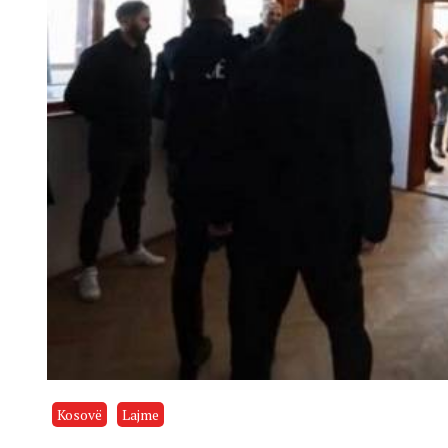
Kosovë
Lajme