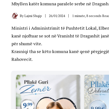
Mbyllen katër komuna paralele serbe në Dragash
By
Lajmi Shqip
26/01/2024
1 minute, 8 seconds Rea
Ministri i Administrimit të Pushtetit Lokal, Elbe
kanë njoftuar se sot në Vranisht të Dragashit jan
për shumë vite.
Krasniqi tha se këto komuna kanë qenë përgjegj
Rahovecit.