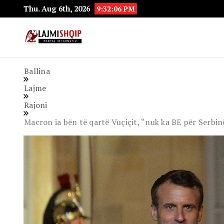
Thu. Aug 6th, 2026
9:32:07 PM
Lajmishqip.net
Lajmishqip
Ballina
Lajme
Rajoni
Macron ia bën të qartë Vuçiçit, “nuk ka BE për Serb