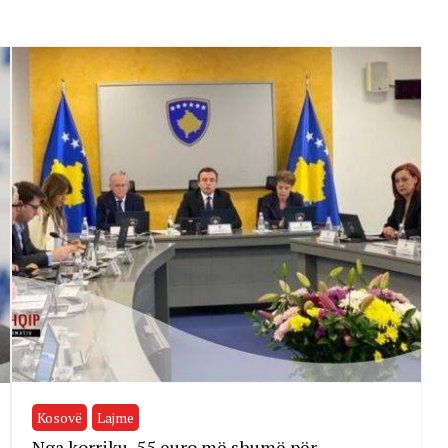
Kosovë
Lajme
Nga korriku, 55 euro më shumë për