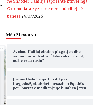
në Shkodër: Familja sapo ishte kthyer nga
,
Gjermania, arsyeja pse nëna ndodhej në
banesë
29/07/2026
Më të lexuarat
më
Avokati Halilaj zbulon plagosjen dhe
sulmin me mitraloz: “Isha cak i Fatonit,
nuk e vrau rusin”
Joshua thyhet shpirtërisht pas
tragjedisë, zbulohet mesazhi rrëqethës
për “burrat e mëdhenj” që humbën jetën