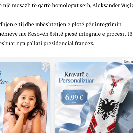
 një mesazh të qartë homologut serb, Aleksandër Vuçiç
hjen e tij dhe mbështetjen e plotë për integrimin
hënieve me Kosovën është pjesë integrale e procesit të
ëshuar nga pallati presidencial francez.
Rekla