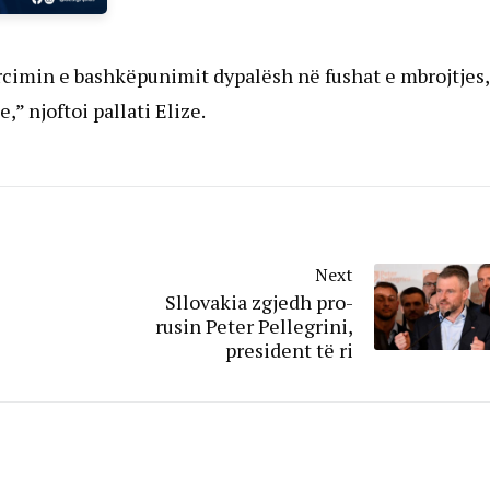
orcimin e bashkëpunimit dypalësh në fushat e mbrojtjes,
,” njoftoi pallati Elize.
Next
Sllovakia zgjedh pro-
rusin Peter Pellegrini,
president të ri