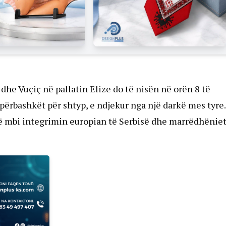
he Vuçiç në pallatin Elize do të nisën në orën 8 të
përbashkët për shtyp, e ndjekur nga një darkë mes tyre.
në mbi integrimin europian të Serbisë dhe marrëdhënie