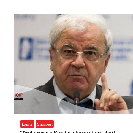
Lajme
Shqiperi
“Prokuroria e Korçës e korruptuar, zbuti