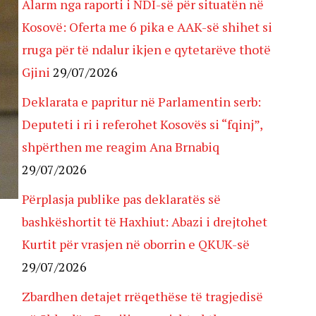
Alarm nga raporti i NDI-së për situatën në
Kosovë: Oferta me 6 pika e AAK-së shihet si
rruga për të ndalur ikjen e qytetarëve thotë
Gjini
29/07/2026
Deklarata e papritur në Parlamentin serb:
Deputeti i ri i referohet Kosovës si “fqinj”,
shpërthen me reagim Ana Brnabiq
29/07/2026
Përplasja publike pas deklaratës së
bashkëshortit të Haxhiut: Abazi i drejtohet
Kurtit për vrasjen në oborrin e QKUK-së
29/07/2026
Zbardhen detajet rrëqethëse të tragjedisë