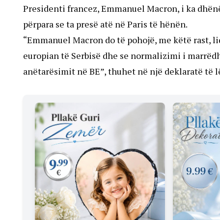
Presidenti francez, Emmanuel Macron, i ka dhënë
përpara se ta presë atë në Paris të hënën.
“Emmanuel Macron do të pohojë, me këtë rast, lid
europian të Serbisë dhe se normalizimi i marrëd
anëtarësimit në BE”, thuhet në një deklaratë të l