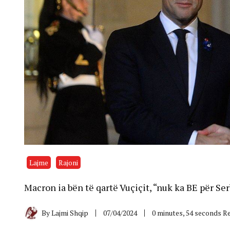
Lajme
Rajoni
Macron ia bën të qartë Vuçiçit, “nuk ka BE për S
By
Lajmi Shqip
07/04/2024
0 minutes, 54 seconds R