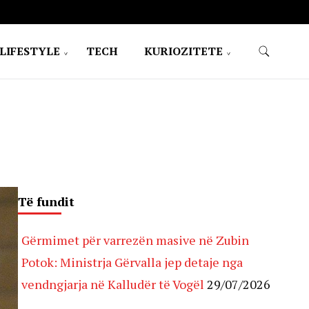
LIFESTYLE
TECH
KURIOZITETE
Të fundit
Gërmimet për varrezën masive në Zubin
Potok: Ministrja Gërvalla jep detaje nga
vendngjarja në Kalludër të Vogël
29/07/2026