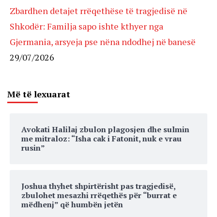
Zbardhen detajet rrëqethëse të tragjedisë në
Shkodër: Familja sapo ishte kthyer nga
Gjermania, arsyeja pse nëna ndodhej në banesë
29/07/2026
Më të lexuarat
Avokati Halilaj zbulon plagosjen dhe sulmin
me mitraloz: “Isha cak i Fatonit, nuk e vrau
rusin”
Joshua thyhet shpirtërisht pas tragjedisë,
zbulohet mesazhi rrëqethës për “burrat e
mëdhenj” që humbën jetën