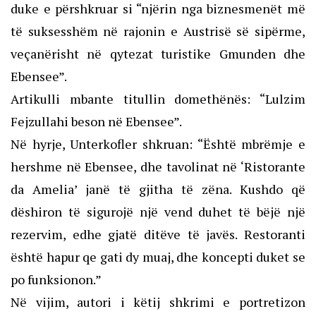
duke e përshkruar si “njërin nga biznesmenët më
të suksesshëm në rajonin e Austrisë së sipërme,
veçanërisht në qytezat turistike Gmunden dhe
Ebensee”.
Artikulli mbante titullin domethënës: “Lulzim
Fejzullahi beson në Ebensee”.
Në hyrje, Unterkofler shkruan: “Është mbrëmje e
hershme në Ebensee, dhe tavolinat në ‘Ristorante
da Amelia’ janë të gjitha të zëna. Kushdo që
dëshiron të sigurojë një vend duhet të bëjë një
rezervim, edhe gjatë ditëve të javës. Restoranti
është hapur qe gati dy muaj, dhe koncepti duket se
po funksionon.”
Në vijim, autori i këtij shkrimi e portretizon