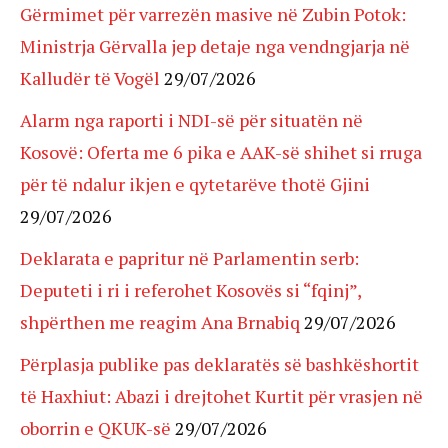
Gërmimet për varrezën masive në Zubin Potok:
Ministrja Gërvalla jep detaje nga vendngjarja në
Kalludër të Vogël
29/07/2026
Alarm nga raporti i NDI-së për situatën në
Kosovë: Oferta me 6 pika e AAK-së shihet si rruga
për të ndalur ikjen e qytetarëve thotë Gjini
29/07/2026
Deklarata e papritur në Parlamentin serb:
Deputeti i ri i referohet Kosovës si “fqinj”,
shpërthen me reagim Ana Brnabiq
29/07/2026
Përplasja publike pas deklaratës së bashkëshortit
të Haxhiut: Abazi i drejtohet Kurtit për vrasjen në
oborrin e QKUK-së
29/07/2026