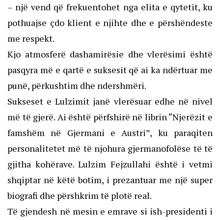
– një vend që frekuentohet nga elita e qytetit, ku
pothuajse çdo klient e njihte dhe e përshëndeste
me respekt.
Kjo atmosferë dashamirësie dhe vlerësimi është
pasqyra më e qartë e suksesit që ai ka ndërtuar me
punë, përkushtim dhe ndershmëri.
Sukseset e Lulzimit janë vlerësuar edhe në nivel
më të gjerë. Ai është përfshirë në librin “Njerëzit e
famshëm në Gjermani e Austri”, ku paraqiten
personalitetet më të njohura gjermanofolëse të të
gjitha kohërave. Lulzim Fejzullahi është i vetmi
shqiptar në këtë botim, i prezantuar me një super
biografi dhe përshkrim të plotë real.
Të gjendesh në mesin e emrave si ish-presidenti i