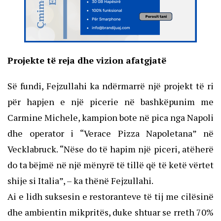
Projekte të reja dhe vizion afatgjatë
Së fundi, Fejzullahi ka ndërmarrë një projekt të ri
për hapjen e një picerie në bashkëpunim me
Carmine Michele, kampion bote në pica nga Napoli
dhe operator i “Verace Pizza Napoletana” në
Vecklabruck. “Nëse do të hapim një piceri, atëherë
do ta bëjmë në një mënyrë të tillë që të ketë vërtet
shije si Italia”, – ka thënë Fejzullahi.
Ai e lidh suksesin e restoranteve të tij me cilësinë
dhe ambientin mikpritës, duke shtuar se rreth 70%