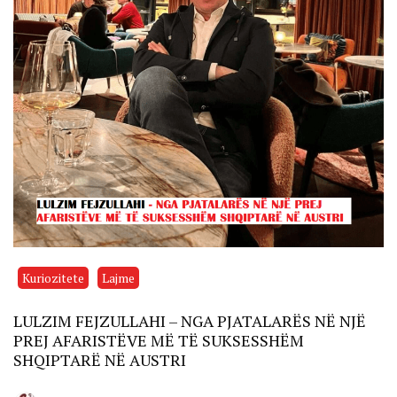
Kuriozitete
Lajme
LULZIM FEJZULLAHI – NGA PJATALARËS NË NJË
PREJ AFARISTËVE MË TË SUKSESSHËM
SHQIPTARË NË AUSTRI