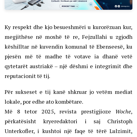
Ky respekt dhe kjo besueshmëri u kurorëzuan kur,
megjithëse në moshë të re, Fejzullahi u zgjodh
këshilltar në kuvendin komunal të Ebenseesë, ku
pjesën më të madhe të votave ia dhanë vetë
qytetarët austriakë – një dëshmi e integrimit dhe
reputacionit të tij.
Për sukseset e tij kanë shkruar jo vetëm mediat
lokale, por edhe ato kombëtare.
Më 8 tetor 2025, revista prestigjioze
Woche
,
përkatësisht kryeredaktori i saj Christoph
Unterkofler, i kushtoi një faqe të tërë Lulzimit,