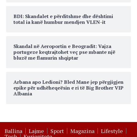
BDI: Skandalet e përditshme dhe dështimi
total ia kanë humbur mendjen VLEN-it
Skandal në Aeroportin e Beogradit: Vajza
portugeze keqtrajtohet veç pse mbante një
bluzë me flamurin shqiptar
Arbana apo Ledioni? Bled Mane jep përgjigjen
epike për udhëheqeësin e ri të Big Brother VIP
Albania
Ballina
Lajme
Sport
Magazina
Lifestyle
Tech
Kuriozitete