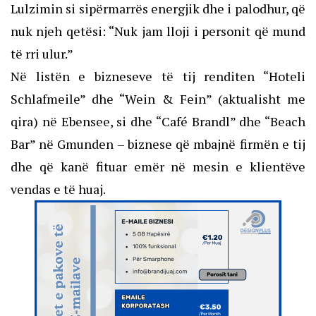
Lulzimin si sipërmarrës energjik dhe i palodhur, që
nuk njeh qetësi: “Nuk jam lloji i personit që mund
të rri ulur.”
Në listën e bizneseve të tij renditen “Hoteli
Schlafmeile” dhe “Wein & Fein” (aktualisht me
qira) në Ebensee, si dhe “Café Brandl” dhe “Beach
Bar” në Gmunden – biznese që mbajnë firmën e tij
dhe që kanë fituar emër në mesin e klientëve
vendas e të huaj.