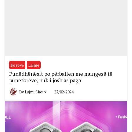
Kosovë
Lajme
Punëdhënësit po përballen me mungesë të
punëtorëve, nuk i josh as paga
By
Lajmi Shqip
27/02/2024