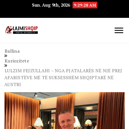
Sun. Aug 9th, 2026
9:29:29 AM
Lajmishqip.net
Lajmishqip
Ballina
Kuriozitete
LULZIM FEJZULLAHI – NGA PJATALARËS NË NJË PREJ
AFARISTËVE MË TË SUKSESSHËM SHQIPTARË NË
AUSTRI