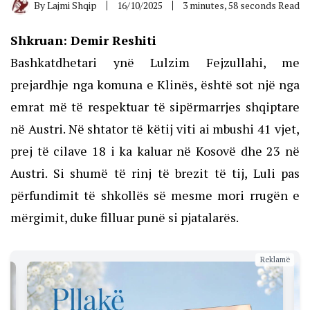
By
Lajmi Shqip
16/10/2025
3 minutes, 58 seconds Read
Shkruan: Demir Reshiti
Bashkatdhetari ynë Lulzim Fejzullahi, me
prejardhje nga komuna e Klinës, është sot një nga
emrat më të respektuar të sipërmarrjes shqiptare
në Austri. Në shtator të këtij viti ai mbushi 41 vjet,
prej të cilave 18 i ka kaluar në Kosovë dhe 23 në
Austri. Si shumë të rinj të brezit të tij, Luli pas
përfundimit të shkollës së mesme mori rrugën e
mërgimit, duke filluar punë si pjatalarës.
Reklamë