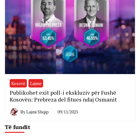
Kosovë
Lajme
Publikohet exit poll-i ekskluziv për Fushë
Kosovën: Prebreza del fitues ndaj Osmanit
By
Lajmi Shqip
09/11/2025
Të fundit