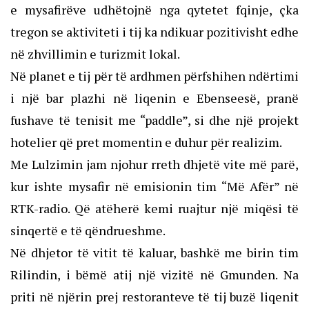
e mysafirëve udhëtojnë nga qytetet fqinje, çka
tregon se aktiviteti i tij ka ndikuar pozitivisht edhe
në zhvillimin e turizmit lokal.
Në planet e tij për të ardhmen përfshihen ndërtimi
i një bar plazhi në liqenin e Ebenseesë, pranë
fushave të tenisit me “paddle”, si dhe një projekt
hotelier që pret momentin e duhur për realizim.
Me Lulzimin jam njohur rreth dhjetë vite më parë,
kur ishte mysafir në emisionin tim “Më Afër” në
RTK-radio. Që atëherë kemi ruajtur një miqësi të
sinqertë e të qëndrueshme.
Në dhjetor të vitit të kaluar, bashkë me birin tim
Rilindin, i bëmë atij një vizitë në Gmunden. Na
priti në njërin prej restoranteve të tij buzë liqenit