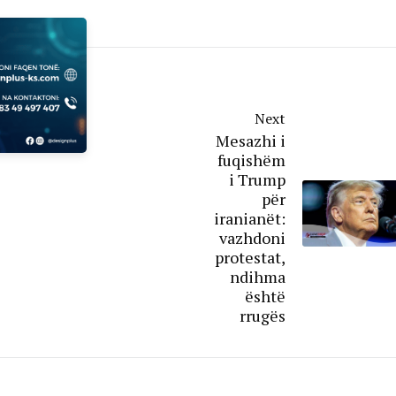
Next
Mesazhi i
fuqishëm
i Trump
për
iranianët:
vazhdoni
protestat,
ndihma
është
rrugës