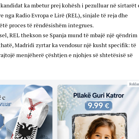
 kandidat ka mbetur prej kohësh i pezulluar në sirtarët 
 nga Radio Evropa e Lirë (REL), sinjale të reja dhe
këtë proces të rëndësishëm integrues.
ksel, REL thekson se Spanja mund të mbajë një qëndrim
hatë, Madridi zyrtar ka vendosur një kusht specifik: të
rajtojë menjëherë çështjen e njohjes së shtetësisë së
Rekla