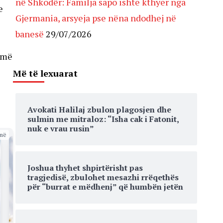
në Shkodër: Familja sapo ishte kthyer nga
e
Gjermania, arsyeja pse nëna ndodhej në
banesë
29/07/2026
 më
Më të lexuarat
Avokati Halilaj zbulon plagosjen dhe
sulmin me mitraloz: “Isha cak i Fatonit,
nuk e vrau rusin”
më
Joshua thyhet shpirtërisht pas
tragjedisë, zbulohet mesazhi rrëqethës
për “burrat e mëdhenj” që humbën jetën