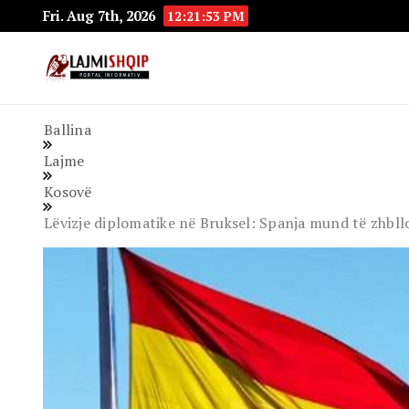
Fri. Aug 7th, 2026
12:21:54 PM
Lajmishqip.net
Lajmishqip
Ballina
Lajme
Kosovë
Lëvizje diplomatike në Bruksel: Spanja mund të zhbll