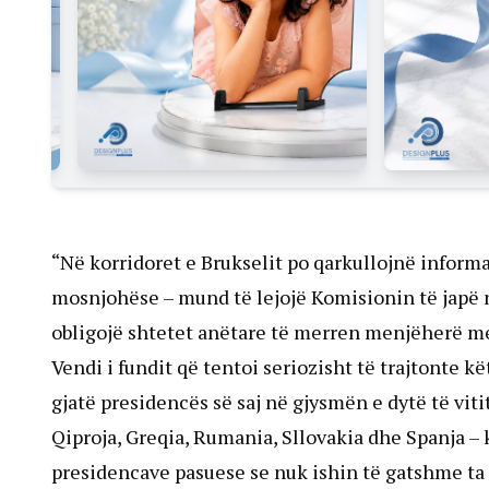
“Në korridoret e Brukselit po qarkullojnë inform
mosnjohëse – mund të lejojë Komisionin të japë n
obligojë shtetet anëtare të merren menjëherë me
Vendi i fundit që tentoi seriozisht të trajtonte k
gjatë presidencës së saj në gjysmën e dytë të vit
Qiproja, Greqia, Rumania, Sllovakia dhe Spanja – 
presidencave pasuese se nuk ishin të gatshme ta 