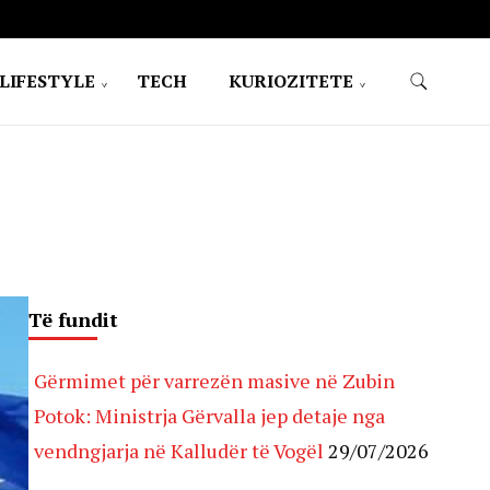
LIFESTYLE
TECH
KURIOZITETE
Të fundit
Gërmimet për varrezën masive në Zubin
Potok: Ministrja Gërvalla jep detaje nga
vendngjarja në Kalludër të Vogël
29/07/2026