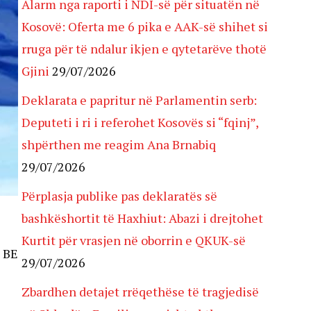
Alarm nga raporti i NDI-së për situatën në
Kosovë: Oferta me 6 pika e AAK-së shihet si
rruga për të ndalur ikjen e qytetarëve thotë
Gjini
29/07/2026
Deklarata e papritur në Parlamentin serb:
Deputeti i ri i referohet Kosovës si “fqinj”,
shpërthen me reagim Ana Brnabiq
29/07/2026
Përplasja publike pas deklaratës së
bashkëshortit të Haxhiut: Abazi i drejtohet
Kurtit për vrasjen në oborrin e QKUK-së
ë BE
29/07/2026
Zbardhen detajet rrëqethëse të tragjedisë