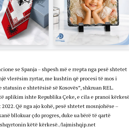
acione se Spanja – shpesh më e rrepta nga pesë shtetet
jë vlerësim zyrtar, me kushtin që procesi të mos i
 statusin e shtetësisë së Kosovës”, shkruan REL.
ëtë aplikim ishte Republika Çeke, e cila e pranoi kërkes
it 2022. Që nga ajo kohë, pesë shtetet mosnjohëse –
kanë bllokuar çdo progres, duke ua bërë të qartë
shqyrtonin këtë kërkesë. /lajmishqip.net