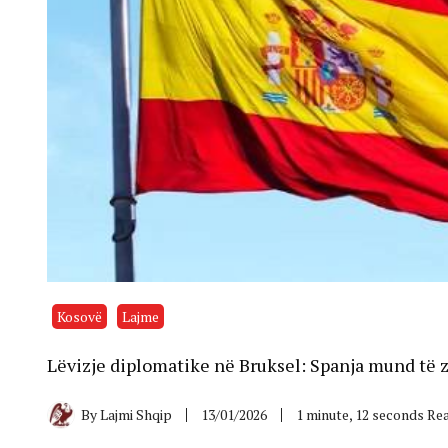
Kosovë
Lajme
Lëvizje diplomatike në Bruksel: Spanja mund të z
By
Lajmi Shqip
13/01/2026
1 minute, 12 seconds Re