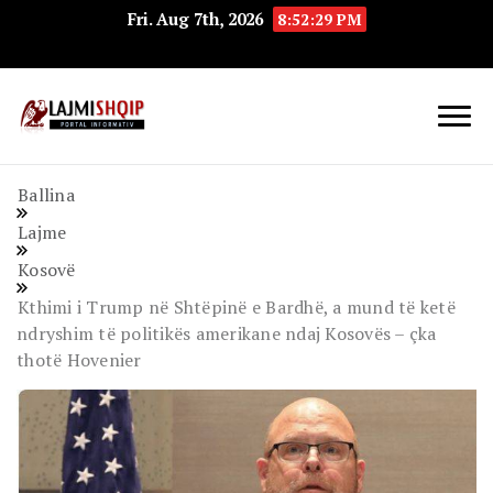
Fri. Aug 7th, 2026
8:52:30 PM
Lajmishqip.net
Lajmishqip
Ballina
Lajme
Kosovë
Kthimi i Trump në Shtëpinë e Bardhë, a mund të ketë
ndryshim të politikës amerikane ndaj Kosovës – çka
thotë Hovenier