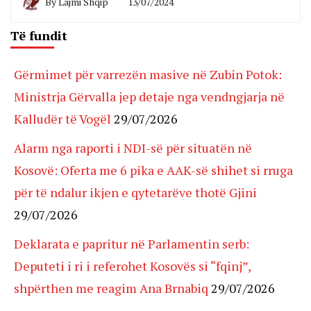
By
Lajmi Shqip
13/07/2024
Të fundit
Gërmimet për varrezën masive në Zubin Potok:
Ministrja Gërvalla jep detaje nga vendngjarja në
Kalludër të Vogël
29/07/2026
Alarm nga raporti i NDI-së për situatën në
Kosovë: Oferta me 6 pika e AAK-së shihet si rruga
për të ndalur ikjen e qytetarëve thotë Gjini
29/07/2026
Deklarata e papritur në Parlamentin serb:
Deputeti i ri i referohet Kosovës si “fqinj”,
shpërthen me reagim Ana Brnabiq
29/07/2026