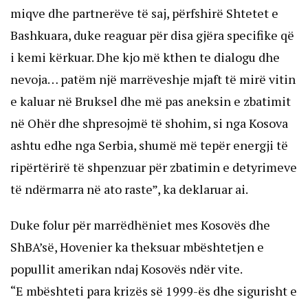
miqve dhe partnerëve të saj, përfshirë Shtetet e
Bashkuara, duke reaguar për disa gjëra specifike që
i kemi kërkuar. Dhe kjo më kthen te dialogu dhe
nevoja… patëm një marrëveshje mjaft të mirë vitin
e kaluar në Bruksel dhe më pas aneksin e zbatimit
në Ohër dhe shpresojmë të shohim, si nga Kosova
ashtu edhe nga Serbia, shumë më tepër energji të
ripërtërirë të shpenzuar për zbatimin e detyrimeve
të ndërmarra në ato raste”, ka deklaruar ai.
Duke folur për marrëdhëniet mes Kosovës dhe
ShBA’së, Hovenier ka theksuar mbështetjen e
popullit amerikan ndaj Kosovës ndër vite.
“E mbështeti para krizës së 1999-ës dhe sigurisht e