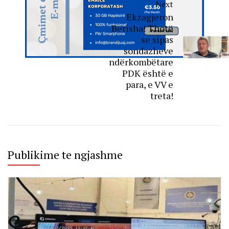
Next
Ekzagjeron
Berisha! Thotë
se sipas
sondazheve
ndërkombëtare
PDK është e
para, e VV e
treta!
Publikime te ngjashme