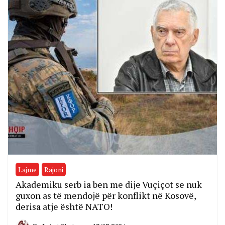
Lajme
Rajoni
Akademiku serb ia ben me dije Vuçiçot se nuk
guxon as të mendojë për konflikt në Kosovë,
derisa atje është NATO!