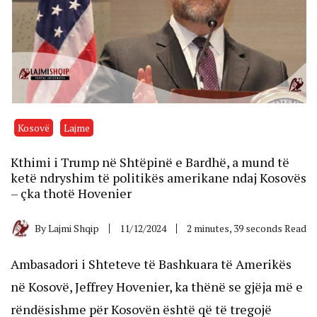
Kosovë
Lajme
Kthimi i Trump në Shtëpinë e Bardhë, a mund të
ketë ndryshim të politikës amerikane ndaj Kosovës
– çka thotë Hovenier
By
Lajmi Shqip
11/12/2024
2 minutes, 39 seconds Read
Ambasadori i Shteteve të Bashkuara të Amerikës
në Kosovë, Jeffrey Hovenier, ka thënë se gjëja më e
rëndësishme për Kosovën është që të tregojë