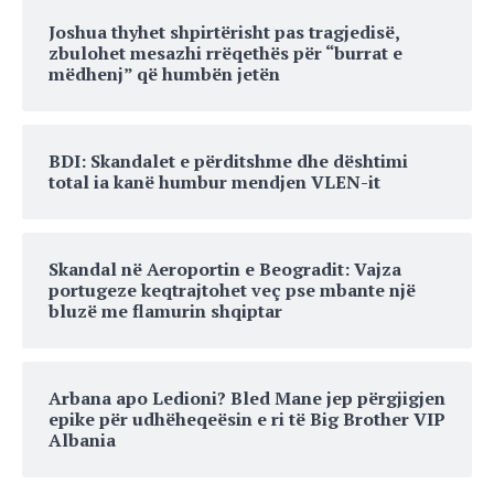
Joshua thyhet shpirtërisht pas tragjedisë,
zbulohet mesazhi rrëqethës për “burrat e
mëdhenj” që humbën jetën
BDI: Skandalet e përditshme dhe dështimi
total ia kanë humbur mendjen VLEN-it
Skandal në Aeroportin e Beogradit: Vajza
portugeze keqtrajtohet veç pse mbante një
bluzë me flamurin shqiptar
Arbana apo Ledioni? Bled Mane jep përgjigjen
epike për udhëheqeësin e ri të Big Brother VIP
Albania