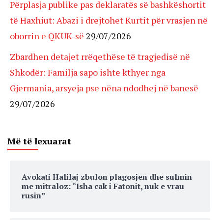
Përplasja publike pas deklaratës së bashkëshortit
të Haxhiut: Abazi i drejtohet Kurtit për vrasjen në
oborrin e QKUK-së
29/07/2026
Zbardhen detajet rrëqethëse të tragjedisë në
Shkodër: Familja sapo ishte kthyer nga
Gjermania, arsyeja pse nëna ndodhej në banesë
29/07/2026
Më të lexuarat
Avokati Halilaj zbulon plagosjen dhe sulmin
me mitraloz: “Isha cak i Fatonit, nuk e vrau
rusin”