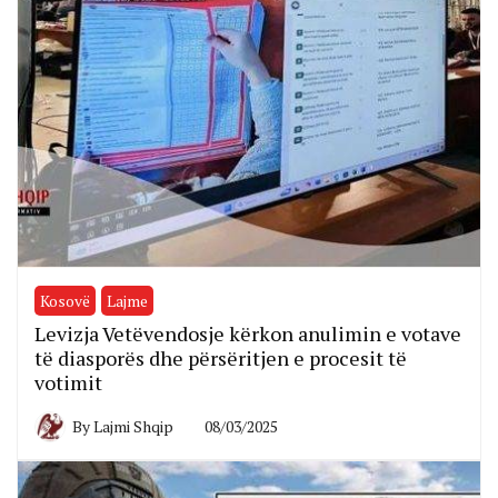
Kosovë
Lajme
Levizja Vetëvendosje kërkon anulimin e votave
të diasporës dhe përsëritjen e procesit të
votimit
By
Lajmi Shqip
08/03/2025