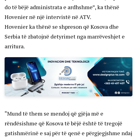
do të bëjë administrata e ardhshme”, ka thënë
Hovenier në një intervistë në ATV.
Hovenier ka thënë se shpreson që Kosova dhe
Serbia të zbatojnë detyrimet nga marrëveshjet e
arritura.
“Mund të them se mendoj që gjëja më e
rëndësishme që Kosova të bëjë është të tregojë
gatishmërinë e saj për të qenë e përgjegjshme ndaj