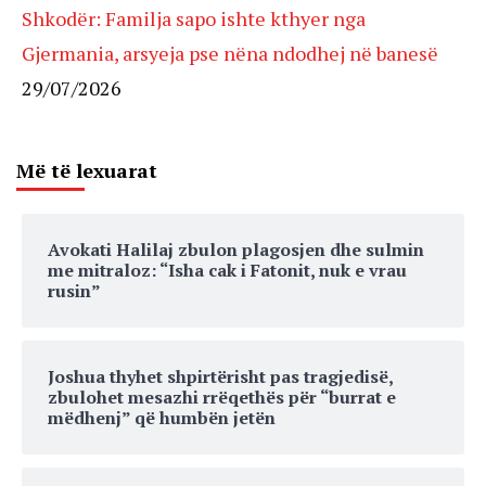
Shkodër: Familja sapo ishte kthyer nga
Gjermania, arsyeja pse nëna ndodhej në banesë
29/07/2026
Më të lexuarat
Avokati Halilaj zbulon plagosjen dhe sulmin
me mitraloz: “Isha cak i Fatonit, nuk e vrau
rusin”
Joshua thyhet shpirtërisht pas tragjedisë,
zbulohet mesazhi rrëqethës për “burrat e
mëdhenj” që humbën jetën