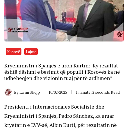
Kosovë
Lajme
Kryeministri i Spanjës e uron Kurtin: !Ky rezultat
është dëshmi e besimit që populli i Kosovës ka në
udhëheqjen dhe vizionin tuaj për të ardhmen”
By
Lajmi Shqip
10/02/2025
1 minute, 2 seconds Read
Presidenti i Internacionales Socialiste dhe
Kryeministri i Spanjës, Pedro Sánchez, ka uruar
kryetarin e LVV-së, Albin Kurti, për rezultatin në