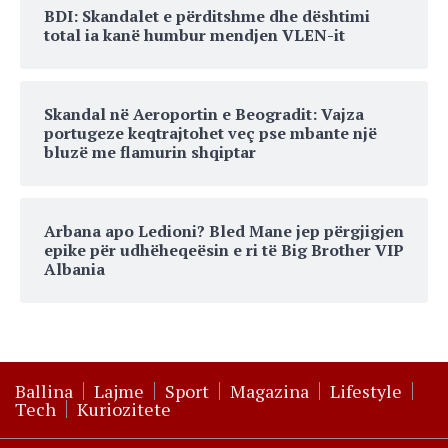
BDI: Skandalet e përditshme dhe dështimi
total ia kanë humbur mendjen VLEN-it
Skandal në Aeroportin e Beogradit: Vajza
portugeze keqtrajtohet veç pse mbante një
bluzë me flamurin shqiptar
Arbana apo Ledioni? Bled Mane jep përgjigjen
epike për udhëheqeësin e ri të Big Brother VIP
Albania
Ballina
Lajme
Sport
Magazina
Lifestyle
Tech
Kuriozitete