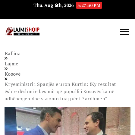
Thu. Aug 6th, 2026
3:27:30 PM
Lajmishqip.net
Lajmishqip
Ballina
Lajme
Kosovë
Kryeministri i Spanjës e uron Kurtin: !Ky rezultat
është dëshmi e besimit që populli i Kosovës ka në
udhëheqjen dhe vizionin tuaj për të ardhmen”