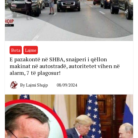
Bota
Lajme
E pazakontë në SHBA, snajperi i qëllon
makinat në autostradë, autoritetet vihen në
alarm, 7 të plagosur!
By
Lajmi Shqip
08/09/2024