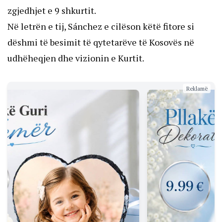
zgjedhjet e 9 shkurtit.
Në letrën e tij, Sánchez e cilëson këtë fitore si
dëshmi të besimit të qytetarëve të Kosovës në
udhëheqjen dhe vizionin e Kurtit.
Reklamë