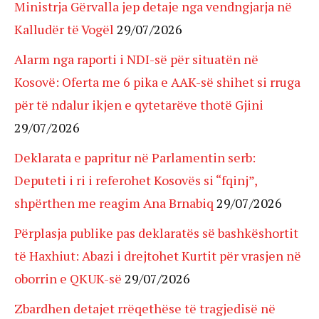
Ministrja Gërvalla jep detaje nga vendngjarja në
Kalludër të Vogël
29/07/2026
Alarm nga raporti i NDI-së për situatën në
Kosovë: Oferta me 6 pika e AAK-së shihet si rruga
për të ndalur ikjen e qytetarëve thotë Gjini
29/07/2026
Deklarata e papritur në Parlamentin serb:
Deputeti i ri i referohet Kosovës si “fqinj”,
shpërthen me reagim Ana Brnabiq
29/07/2026
Përplasja publike pas deklaratës së bashkëshortit
të Haxhiut: Abazi i drejtohet Kurtit për vrasjen në
oborrin e QKUK-së
29/07/2026
Zbardhen detajet rrëqethëse të tragjedisë në