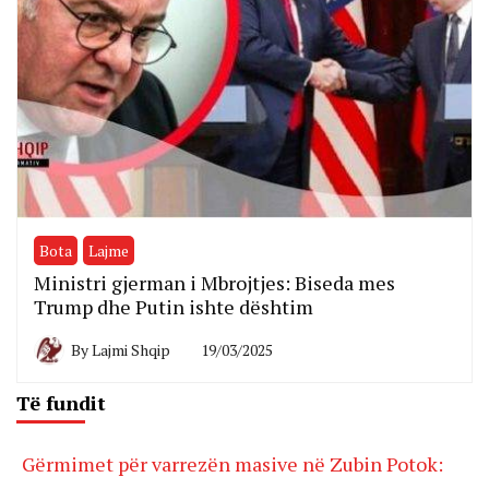
Bota
Lajme
Ministri gjerman i Mbrojtjes: Biseda mes
Trump dhe Putin ishte dështim
By
Lajmi Shqip
19/03/2025
Të fundit
Gërmimet për varrezën masive në Zubin Potok: