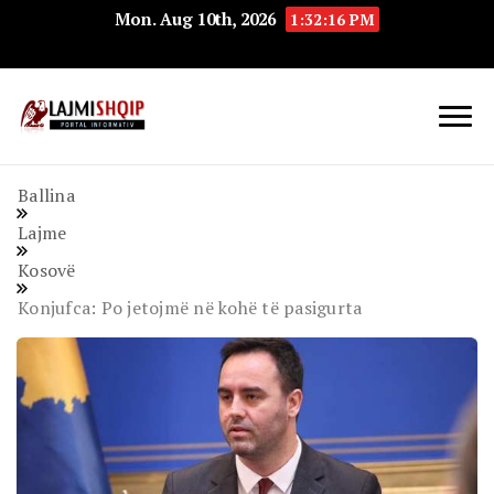
Mon. Aug 10th, 2026
1:32:17 PM
Lajmishqip.net
Lajmishqip
Ballina
Lajme
Kosovë
Konjufca: Po jetojmë në kohë të pasigurta