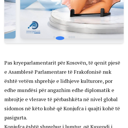
Pas kryeparlamentarit për Kosovën, të qenit pjesë
e Asamblesë Parlamentare të Frakofonisë nuk
është vetëm shprehje e lidhjeve kulturore, por
edhe mundësi për angazhim edhe diplomatik e
mbrojtje e vlerave të përbashkëta në nivel global
sidomos në këto kohë që Konjufca i quajti kohë të
pasigurta.
Konjufca është shprehur i lumtur që Kuvendi i