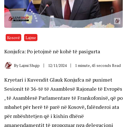
Kosovë
Lajme
Konjufca: Po jetojmë në kohë të pasigurta
By
Lajmi Shqip
12/11/2024
1 minute, 45 seconds Read
Kryetari i Kuvendit Glauk Konjufca në punimet
Sesionit të 36-të të Asamblesë Rajonale të Evropës
, të Asamblesë Parlamentare të Frankofonisë, që po
mbahet për herë të parë në Kosovë, falënderoi ata
për mbështetjen që i kishin dhënë
amanendamentit të propozuar nga delegacioni