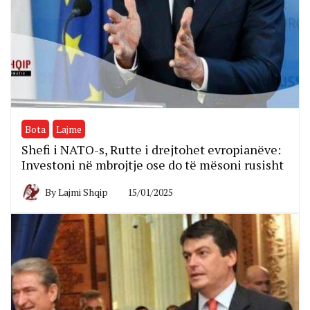
Bota
Lajme
Shefi i NATO-s, Rutte i drejtohet evropianëve:
Investoni në mbrojtje ose do të mësoni rusisht
By
Lajmi Shqip
15/01/2025