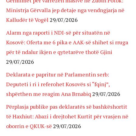
Gërmimet për varrezën masive në Zubin Potok:
Ministrja Gërvalla jep detaje nga vendngjarja në
Kalludër të Vogël
29/07/2026
Alarm nga raporti i NDI-së për situatën në
Kosovë: Oferta me 6 pika e AAK-së shihet si rruga
për të ndalur ikjen e qytetarëve thotë Gjini
29/07/2026
Deklarata e papritur në Parlamentin serb:
Deputeti i ri i referohet Kosovës si “fqinj”,
shpërthen me reagim Ana Brnabiq
29/07/2026
Përplasja publike pas deklaratës së bashkëshortit
të Haxhiut: Abazi i drejtohet Kurtit për vrasjen në
oborrin e QKUK-së
29/07/2026