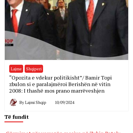
Lajme
Shqiperi
“Opozita e vdekur politikisht”/ Bamir Topi
zbulon si e paralajmëroi Berishën në vitin
2008: I thashë mos prano marrëveshjen
By
Lajmi Shqip
10/09/2024
Të fundit