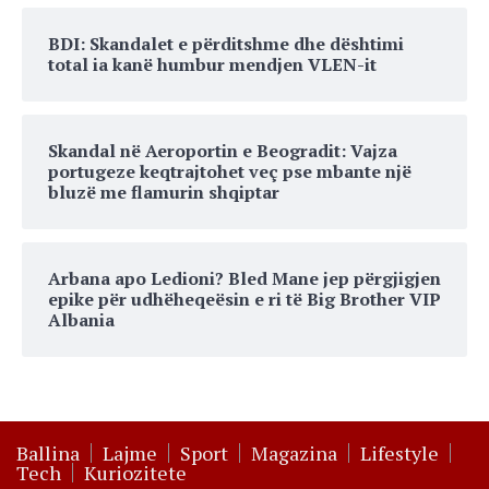
BDI: Skandalet e përditshme dhe dështimi
total ia kanë humbur mendjen VLEN-it
Skandal në Aeroportin e Beogradit: Vajza
portugeze keqtrajtohet veç pse mbante një
bluzë me flamurin shqiptar
Arbana apo Ledioni? Bled Mane jep përgjigjen
epike për udhëheqeësin e ri të Big Brother VIP
Albania
Ballina
Lajme
Sport
Magazina
Lifestyle
Tech
Kuriozitete