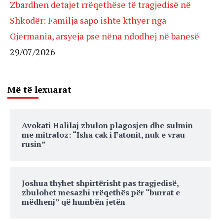
Zbardhen detajet rrëqethëse të tragjedisë në
Shkodër: Familja sapo ishte kthyer nga
Gjermania, arsyeja pse nëna ndodhej në banesë
29/07/2026
Më të lexuarat
Avokati Halilaj zbulon plagosjen dhe sulmin
me mitraloz: “Isha cak i Fatonit, nuk e vrau
rusin”
Joshua thyhet shpirtërisht pas tragjedisë,
zbulohet mesazhi rrëqethës për “burrat e
mëdhenj” që humbën jetën