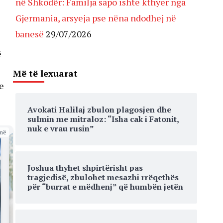
në Shkodër: Familja sapo ishte kthyer nga
Gjermania, arsyeja pse nëna ndodhej në
banesë
29/07/2026
ë
Më të lexuarat
e
Avokati Halilaj zbulon plagosjen dhe
sulmin me mitraloz: “Isha cak i Fatonit,
nuk e vrau rusin”
më
Joshua thyhet shpirtërisht pas
tragjedisë, zbulohet mesazhi rrëqethës
për “burrat e mëdhenj” që humbën jetën