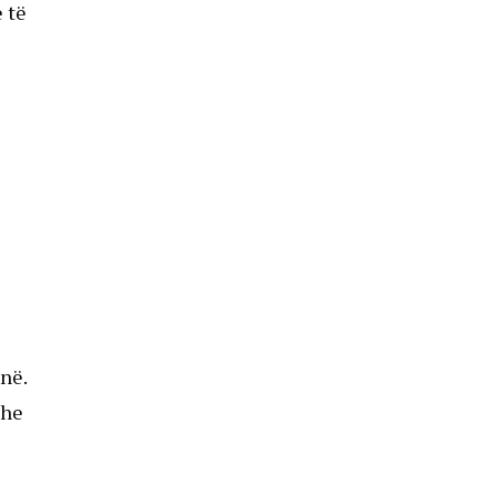
 të
në.
dhe