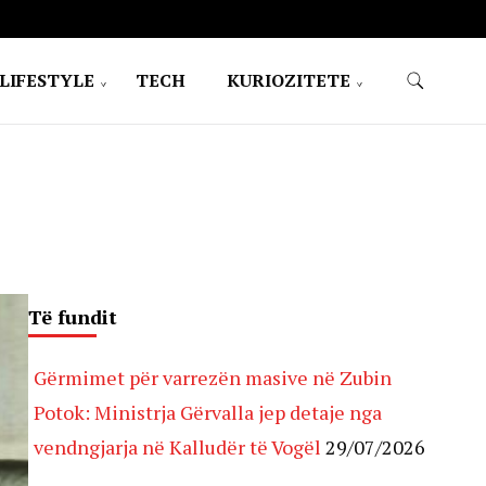
LIFESTYLE
TECH
KURIOZITETE
Të fundit
Gërmimet për varrezën masive në Zubin
Potok: Ministrja Gërvalla jep detaje nga
vendngjarja në Kalludër të Vogël
29/07/2026