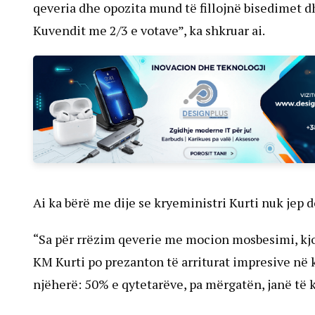
qeveria dhe opozita mund të fillojnë bisedimet 
Kuvendit me 2/3 e votave”, ka shkruar ai.
Ai ka bërë me dije se kryeministri Kurti nuk jep 
“Sa për rrëzim qeverie me mocion mosbesimi, kjo
KM Kurti po prezanton të arriturat impresive në k
njëherë: 50% e qytetarëve, pa mërgatën, janë të 