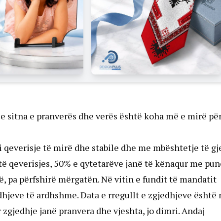
r se sitna e pranverës dhe verës është koha më e mirë pë
i qeverisje të mirë dhe stabile dhe me mbështetje të gj
te të qeverisjes, 50% e qytetarëve janë të kënaqur me pu
 pa përfshirë mërgatën. Në vitin e fundit të mandatit
hjeve të ardhshme. Data e rregullt e zgjedhjeve është 
 zgjedhje janë pranvera dhe vjeshta, jo dimri. Andaj