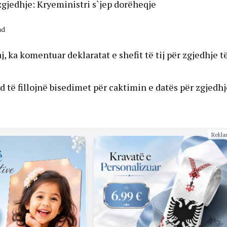
 zgjedhje: Kryeministri s`jep dorëheqje
ad
aj, ka komentuar deklaratat e shefit të tij për zgjedhje t
d të fillojnë bisedimet për caktimin e datës për zgjedhj
Rekla