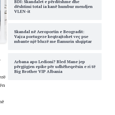
BDI: Skandalet e përditshme dhe
dështimi total ia kanë humbur mendjen
VLEN-it
Skandal në Aeroportin e Beogradit:
Vajza portugeze keqtrajtohet veç pse
mbante një bluzë me flamurin shqiptar
r
Arbana apo Ledioni? Bled Mane jep
përgjigjen epike për udhëheqeësin e ri të
Big Brother VIP Albania
erë
nën
në