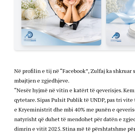
Në profilin e tij në “Facebook”, Zulfaj ka shkrua
mbajtjen e zgjedhjeve.
“Nesër hyjmë në vitin e katërt të qeverisjes. Kem
qytetare. Sipas Pulsit Publik të UNDP, pas tri vi
e Kryeministrit dhe mbi 40% me punën e qeverisë,
natyrisht që duhet të mendohet për datën e zgjed
dimrin e vitit 2025. Stina më të përshtatshme për