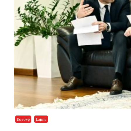
Kosovë
Lajme