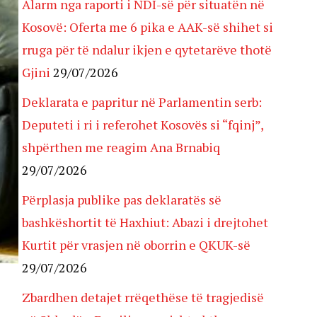
Alarm nga raporti i NDI-së për situatën në
Kosovë: Oferta me 6 pika e AAK-së shihet si
rruga për të ndalur ikjen e qytetarëve thotë
Gjini
29/07/2026
Deklarata e papritur në Parlamentin serb:
Deputeti i ri i referohet Kosovës si “fqinj”,
shpërthen me reagim Ana Brnabiq
29/07/2026
Përplasja publike pas deklaratës së
bashkëshortit të Haxhiut: Abazi i drejtohet
Kurtit për vrasjen në oborrin e QKUK-së
29/07/2026
Zbardhen detajet rrëqethëse të tragjedisë