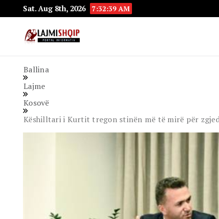
Sat. Aug 8th, 2026
7:32:40 AM
Lajmishqip.net
Lajmishqip
Ballina
Lajme
Kosovë
Këshilltari i Kurtit tregon stinën më të mirë për zgje