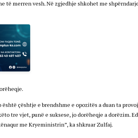
dhe të merren vesh. Në zgjedhje shkohet me shpërndarje
dorëheqje.
 është çështje e brendshme e opozitës a duan ta provoj
ëto tre vjet, punë e suksese, jo dorëheqje a dorëzim. E
kënaqur me Kryeministrin”, ka shkruar Zulfaj.