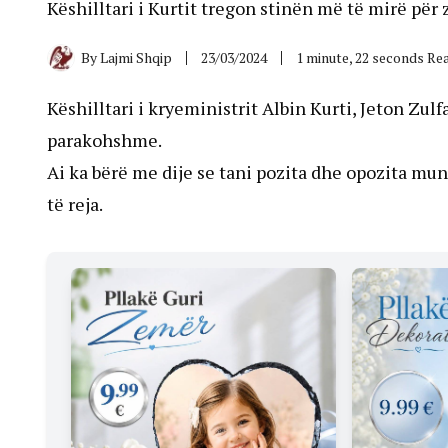
Këshilltari i Kurtit tregon stinën më të mirë për
By
Lajmi Shqip
23/03/2024
1 minute, 22 seconds Re
Këshilltari i kryeministrit Albin Kurti, Jeton Zulf
parakohshme.
Ai ka bërë me dije se tani pozita dhe opozita mun
të reja.