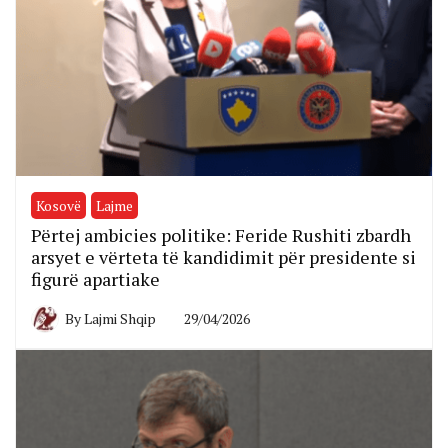
Kosovë
Lajme
Përtej ambicies politike: Feride Rushiti zbardh
arsyet e vërteta të kandidimit për presidente si
figurë apartiake
By
Lajmi Shqip
29/04/2026