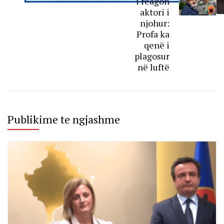
i reagon
aktori i
njohur:
Profa ka
qenë i
plagosur
në luftë
Publikime te ngjashme