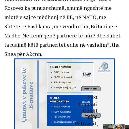
Kosovës ka punuar shumë, shumë ngushtë me
miqtë e saj të mëdhenj në BE, në NATO, me
Shtetet e Bashkuara, me vendin tim, Britaninë e
Madhe. Ne kemi qenë partnerë të mirë dhe duhet
ta ruajmë këtë partneritet edhe në vazhdim”, tha
Shea për A2cnn.
Next
Komenti
i Goldit
ndaj
Petrovcit,