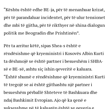
“Kështu është edhe BE-ja, për të menaxhuar krizat,
për të parandaluar incidentet, për të ulur tensionet
dhe mbi të gjitha, për të rikthyer në shina dialogun
politik me Beogradin dhe Prishtinën”.
Për ta arritur këtë, sipas Shea-s është e
rëndësishme që kryeministri i Kosovës Albin Kurti
ta dëshmojë se është partner i besueshëm i SHBA-
së e BE-së, ashtu siç ishin qeveritë e kaluara.
“Është shumë e rëndësishme që kryeministri Kurti
të tregojë se ai është gjithashtu një partner i
besueshëm përballë Shteteve të Bashkuara dhe
ndaj Bashkimit Evropian. Ajo që ka qenë e
suksesshme në të kaluarën është se qeveria e