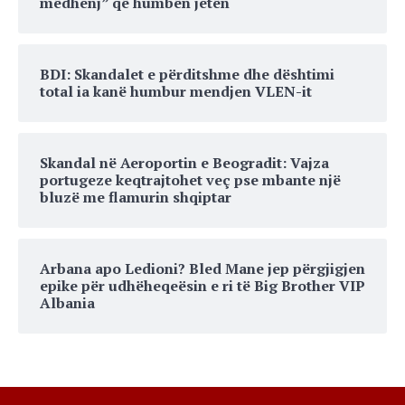
mëdhenj” që humbën jetën
BDI: Skandalet e përditshme dhe dështimi
total ia kanë humbur mendjen VLEN-it
Skandal në Aeroportin e Beogradit: Vajza
portugeze keqtrajtohet veç pse mbante një
bluzë me flamurin shqiptar
Arbana apo Ledioni? Bled Mane jep përgjigjen
epike për udhëheqeësin e ri të Big Brother VIP
Albania