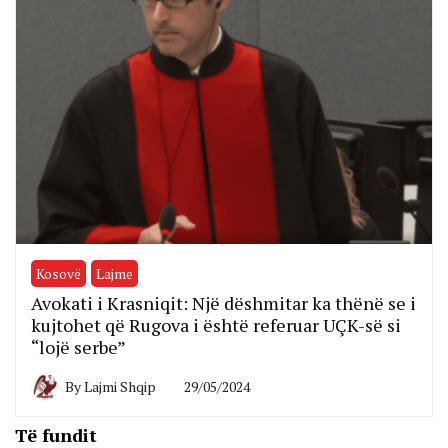
Kosovë
Lajme
Avokati i Krasniqit: Një dëshmitar ka thënë se i
kujtohet që Rugova i është referuar UÇK-së si
“lojë serbe”
By
Lajmi Shqip
29/05/2024
Të fundit