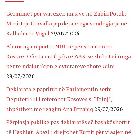
Gërmimet për varrezën masive në Zubin Potok:
Ministrja Gërvalla jep detaje nga vendngjarja në
Kalludër të Vogël
29/07/2026
Alarm nga raporti i NDI-së për situatën në
Kosovë: Oferta me 6 pika e AAK-së shihet si rruga
për të ndalur ikjen e qytetarëve thotë Gjini
29/07/2026
Deklarata e papritur në Parlamentin serb:
Deputeti i ri i referohet Kosovës si “fqinj”,
shpërthen me reagim Ana Brnabiq
29/07/2026
Përplasja publike pas deklaratës së bashkëshortit
të Haxhiut: Abazi i drejtohet Kurtit për vrasjen në