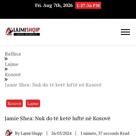
Fri. Aug 7th, 2026
1:27:37 PM
Lajmishqip.net
Lajmishqip
Ballina
Lajme
Kosovë
Jamie Shea: Nuk do të ketë luftë në Kosovë
Kosovë
Lajme
Jamie Shea: Nuk do të ketë luftë në Kosovë
By
Lajmi Shqip
26/03/2024
1 minute, 37 seconds Read