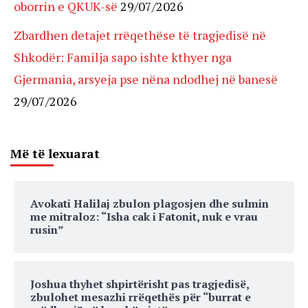
oborrin e QKUK-së
29/07/2026
Zbardhen detajet rrëqethëse të tragjedisë në
Shkodër: Familja sapo ishte kthyer nga
Gjermania, arsyeja pse nëna ndodhej në banesë
29/07/2026
Më të lexuarat
Avokati Halilaj zbulon plagosjen dhe sulmin
me mitraloz: “Isha cak i Fatonit, nuk e vrau
rusin”
Joshua thyhet shpirtërisht pas tragjedisë,
zbulohet mesazhi rrëqethës për “burrat e