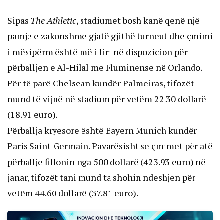
Sipas
The Athletic
, stadiumet bosh kanë qenë një
pamje e zakonshme gjatë gjithë turneut dhe çmimi
i mësipërm është më i liri në dispozicion për
përballjen e Al-Hilal me Fluminense në Orlando.
Për të parë Chelsean kundër Palmeiras, tifozët
mund të vijnë në stadium për vetëm 22.30 dollarë
(18.91 euro).
Përballja kryesore është Bayern Munich kundër
Paris Saint-Germain. Pavarësisht se çmimet për atë
përballje fillonin nga 500 dollarë (423.93 euro) në
janar, tifozët tani mund ta shohin ndeshjen për
vetëm 44.60 dollarë (37.81 euro).