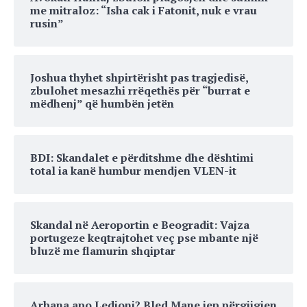
me mitraloz: “Isha cak i Fatonit, nuk e vrau
rusin”
Joshua thyhet shpirtërisht pas tragjedisë,
zbulohet mesazhi rrëqethës për “burrat e
mëdhenj” që humbën jetën
BDI: Skandalet e përditshme dhe dështimi
total ia kanë humbur mendjen VLEN-it
Skandal në Aeroportin e Beogradit: Vajza
portugeze keqtrajtohet veç pse mbante një
bluzë me flamurin shqiptar
Arbana apo Ledioni? Bled Mane jep përgjigjen