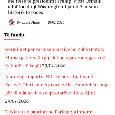
Me ftesë të presidentit Trump: Vjosa Osmani
udhëton drejt Washingtonit për një mision
historik të paqes
By
Lajmi Shqip
18/02/2026
Të fundit
Gërmimet për varrezën masive në Zubin Potok:
Ministrja Gërvalla jep detaje nga vendngjarja në
Kalludër të Vogël
29/07/2026
Alarm nga raporti i NDI-së për situatën në
Kosovë: Oferta me 6 pika e AAK-së shihet si rruga
për të ndalur ikjen e qytetarëve thotë Gjini
29/07/2026
Deklarata e papritur në Parlamentin serb: