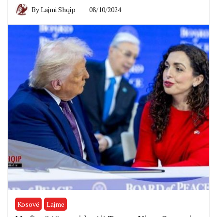
By
Lajmi Shqip
08/10/2024
Kosovë
Lajme