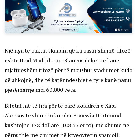
Një nga të paktat skuadra që ka pasur shumë tifozë
është Real Madridi. Los Blancos duket se kanë
mjaftueshëm tifozë për të mbushur stadiumet kudo
që shkojnë, dhe të katër ndeshjet e tyre kanë pasur
pjesëmarrje mbi 60,000 veta.
Biletat më të lira për të parë skuadrën e Xabi
Alonsos të shtunën kundër Borussia Dortmund
kushtojnë 128 dollarë (108.53 euro), më shumë në
përputhje me çmimet në kryeqytetin spanjoll.