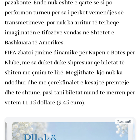
pazakontë. Ende nuk është e qartë se si po
performon turneu për sa i përket vëmendjes së
transmetimeve, por nuk ka arritur të tërheqë
imagjinatën e tifozëve vendas në Shtetet e
Bashkuara të Amerikës.
FIFA zbatoi çmime dinamike për Kupën e Botës për
Klube, me sa duket duke shpresuar që biletat të
shiten me çmim të lirë. Megjithatë, kjo nuk ka
ndodhur dhe me çerekfinalet e kësaj të premteje
dhe të shtune, pasi tani biletat mund të merren për
vetëm 11.15 dollarë (9.45 euro).
Reklamë