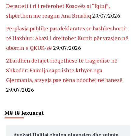
Deputeti i ri i referohet Kosovës si “fqinj”,
shpërthen me reagim Ana Brnabiq
29/07/2026
Përplasja publike pas deklaratës së bashkëshortit
të Haxhiut: Abazi i drejtohet Kurtit për vrasjen në
oborrin e QKUK-së
29/07/2026
Zbardhen detajet rrëqethëse të tragjedisë në
Shkodër: Familja sapo ishte kthyer nga
Gjermania, arsyeja pse nëna ndodhej në banesë
29/07/2026
Më të lexuarat
Avokati Halilaj zbulon plagosjen dhe sulmin