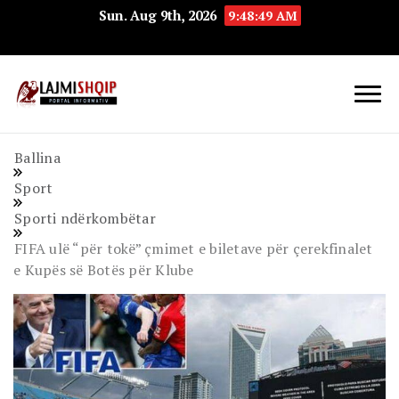
Sun. Aug 9th, 2026
9:48:50 AM
Lajmishqip.net
Lajmishqip
Ballina
Sport
Sporti ndërkombëtar
FIFA ulë “për tokë” çmimet e biletave për çerekfinalet
e Kupës së Botës për Klube