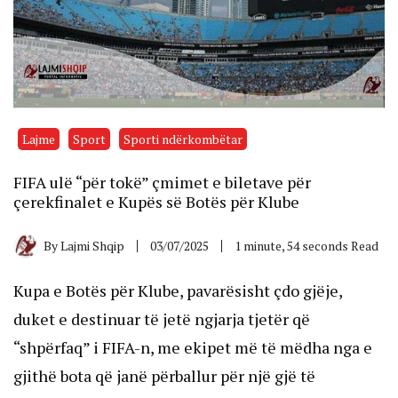
Lajme
Sport
Sporti ndërkombëtar
FIFA ulë “për tokë” çmimet e biletave për
çerekfinalet e Kupës së Botës për Klube
By
Lajmi Shqip
03/07/2025
1 minute, 54 seconds Read
Kupa e Botës për Klube, pavarësisht çdo gjëje,
duket e destinuar të jetë ngjarja tjetër që
“shpërfaq” i FIFA-n, me ekipet më të mëdha nga e
gjithë bota që janë përballur për një gjë të