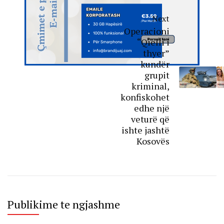
Next
Operacioni
“Qielli i
thyer”
kundër
grupit
kriminal,
konfiskohet
edhe një
veturë që
ishte jashtë
Kosovës
Publikime te ngjashme