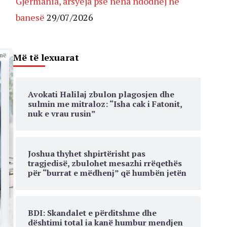
Gjermania, arsyeja pse nëna ndodhej në
banesë
29/07/2026
Më të lexuarat
më
Avokati Halilaj zbulon plagosjen dhe
sulmin me mitraloz: “Isha cak i Fatonit,
nuk e vrau rusin”
Joshua thyhet shpirtërisht pas
tragjedisë, zbulohet mesazhi rrëqethës
për “burrat e mëdhenj” që humbën jetën
BDI: Skandalet e përditshme dhe
dështimi total ia kanë humbur mendjen