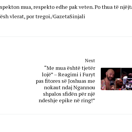
spekton mua, respekto edhe pak veten. Po thua të njëjt
ësh vlerat, por tregoi./GazetaSinjali
Next
“Me mua është tjetër
lojë” – Reagimi i Furyt
pas fitores së Joshuas me
nokaut ndaj Ngannou
shpalos sfidën për një
ndeshje epike në ring!”