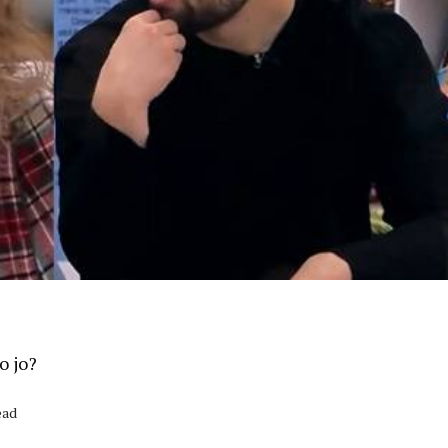
o jo?
ead