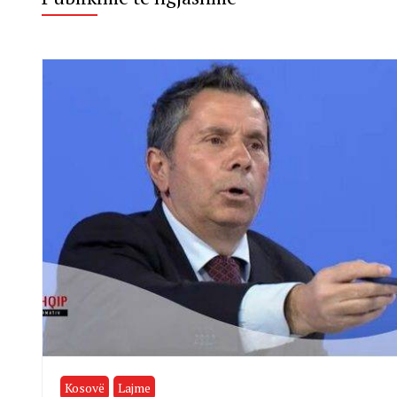
Kosovë
Lajme