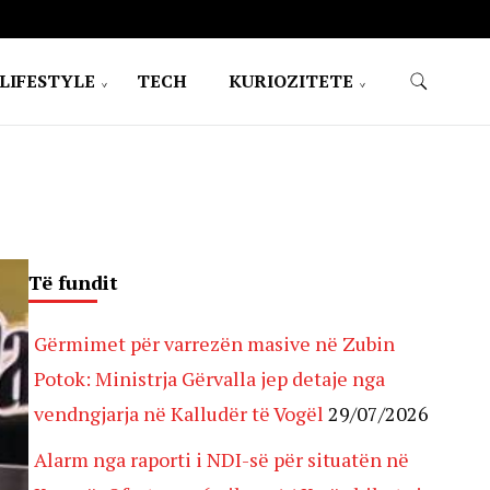
LIFESTYLE
TECH
KURIOZITETE
Të fundit
Gërmimet për varrezën masive në Zubin
Potok: Ministrja Gërvalla jep detaje nga
vendngjarja në Kalludër të Vogël
29/07/2026
Alarm nga raporti i NDI-së për situatën në