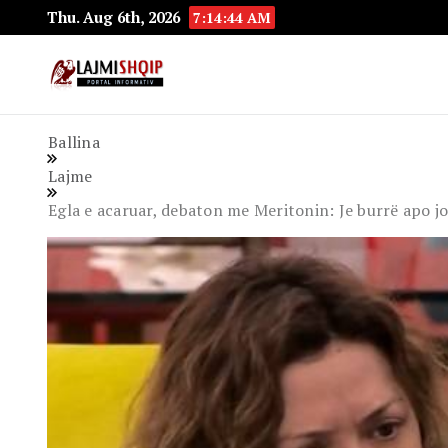
Thu. Aug 6th, 2026
7:14:45 AM
Lajmishqip.net
Lajmishqip
Ballina
Lajme
Egla e acaruar, debaton me Meritonin: Je burrë apo j