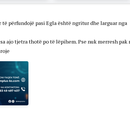
r të përfundojë pasi Egla është ngritur dhe larguar nga
sa ajo tjetra thotë po të lëpihem. Pse nuk merresh pak
aroje