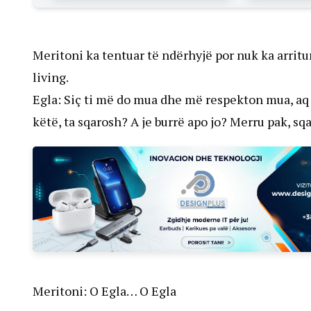
Meritoni ka tentuar të ndërhyjë por nuk ka arritu
living.
Egla: Siç ti më do mua dhe më respekton mua, aq 
këtë, ta sqarosh? A je burrë apo jo? Merru pak, sq
Meritoni: O Egla… O Egla