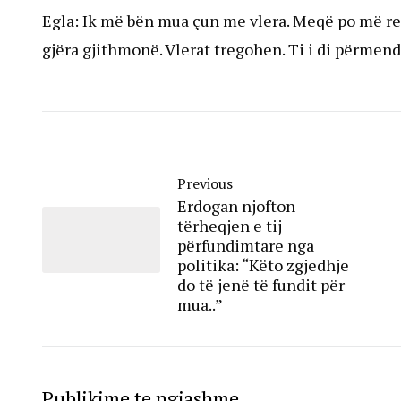
Egla: Ik më bën mua çun me vlera. Meqë po më re
gjëra gjithmonë. Vlerat tregohen. Ti i di përmend
Previous
Erdogan njofton
tërheqjen e tij
përfundimtare nga
politika: “Këto zgjedhje
do të jenë të fundit për
mua..”
Publikime te ngjashme