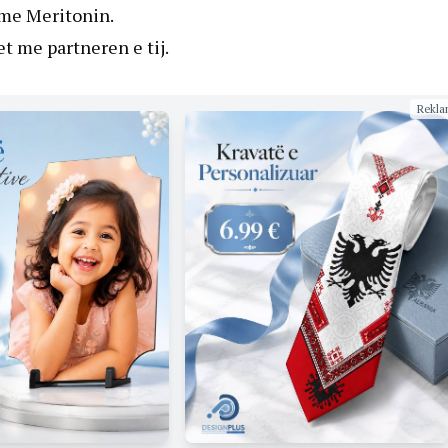
 me Meritonin.
et me partneren e tij.
Rekla