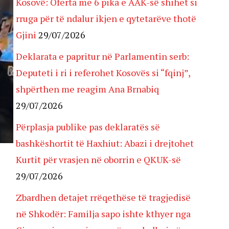
Kosovë: Oferta me 6 pika e AAK-së shihet si
rruga për të ndalur ikjen e qytetarëve thotë
Gjini
29/07/2026
Deklarata e papritur në Parlamentin serb:
Deputeti i ri i referohet Kosovës si “fqinj”,
shpërthen me reagim Ana Brnabiq
29/07/2026
Përplasja publike pas deklaratës së
bashkëshortit të Haxhiut: Abazi i drejtohet
Kurtit për vrasjen në oborrin e QKUK-së
29/07/2026
Zbardhen detajet rrëqethëse të tragjedisë
në Shkodër: Familja sapo ishte kthyer nga