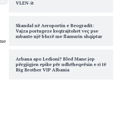
VLEN-it
Skandal në Aeroportin e Beogradit:
Vajza portugeze keqtrajtohet veç pse
mbante një bluzë me flamurin shqiptar
 me
Arbana apo Ledioni? Bled Mane jep
përgjigjen epike për udhëheqeësin e ri të
Big Brother VIP Albania