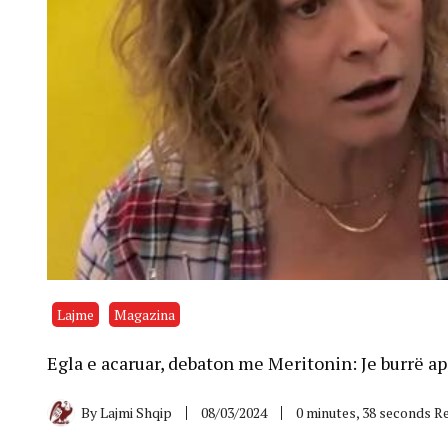
Lajme
Magazina
Egla e acaruar, debaton me Meritonin: Je burrë ap
By
Lajmi Shqip
08/03/2024
0 minutes, 38 seconds R