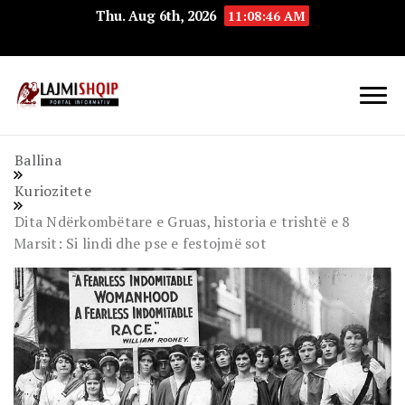
Thu. Aug 6th, 2026
11:08:47 AM
Lajmishqip.net
Lajmishqip
Ballina
Kuriozitete
Dita Ndërkombëtare e Gruas, historia e trishtë e 8
Marsit: Si lindi dhe pse e festojmë sot