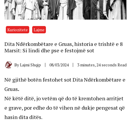
Kuriozitete
Lajme
Dita Ndërkombëtare e Gruas, historia e trishtë e 8
Marsit: Si lindi dhe pse e festojmë sot
By
Lajmi Shqip
08/03/2024
3 minutes, 24 seconds Read
Në gjithë botën festohet sot Dita Ndërkombëtare e
Gruas
.
Në këtë ditë, jo vetëm që do të kremtohen arritjet
e grave, por edhe do të vihen në dukje pengesat që
hasin dita ditës.