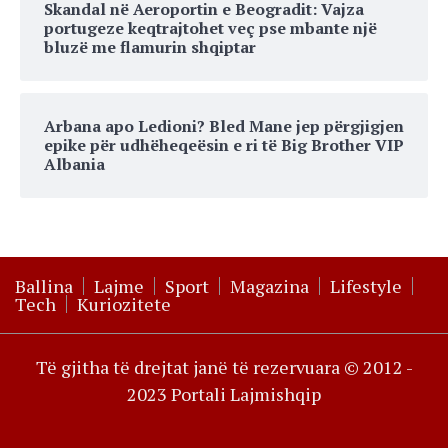
Skandal në Aeroportin e Beogradit: Vajza
portugeze keqtrajtohet veç pse mbante një
bluzë me flamurin shqiptar
Arbana apo Ledioni? Bled Mane jep përgjigjen
epike për udhëheqeësin e ri të Big Brother VIP
Albania
Ballina
Lajme
Sport
Magazina
Lifestyle
Tech
Kuriozitete
Të gjitha të drejtat janë të rezervuara © 2012 -
2023 Portali Lajmishqip