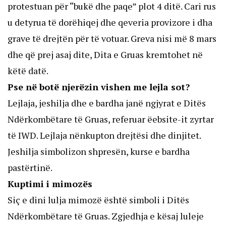
protestuan për “bukë dhe paqe” plot 4 ditë. Cari rus
u detyrua të dorëhiqej dhe qeveria provizore i dha
grave të drejtën për të votuar. Greva nisi më 8 mars
dhe që prej asaj dite, Dita e Gruas kremtohet në
këtë datë.
Pse në botë njerëzin vishen me lejla sot?
Lejlaja, jeshilja dhe e bardha janë ngjyrat e Ditës
Ndërkombëtare të Gruas, referuar ëebsite-it zyrtar
të IWD. Lejlaja nënkupton drejtësi dhe dinjitet.
Jeshilja simbolizon shpresën, kurse e bardha
pastërtinë.
Kuptimi i mimozës
Siç e dini lulja mimozë është simboli i Ditës
Ndërkombëtare të Gruas. Zgjedhja e kësaj luleje