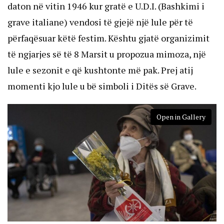
daton në vitin 1946 kur gratë e U.D.I. (Bashkimi i
grave italiane) vendosi të gjejë një lule për të
përfaqësuar këtë festim. Kështu gjatë organizimit
të ngjarjes së të 8 Marsit u propozua mimoza, një
lule e sezonit e që kushtonte më pak. Prej atij
momenti kjo lule u bë simboli i Ditës së Grave.
Open in Gallery