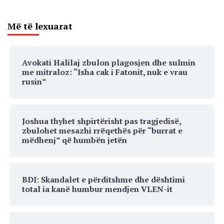
Më të lexuarat
Avokati Halilaj zbulon plagosjen dhe sulmin
me mitraloz: “Isha cak i Fatonit, nuk e vrau
rusin”
Joshua thyhet shpirtërisht pas tragjedisë,
zbulohet mesazhi rrëqethës për “burrat e
mëdhenj” që humbën jetën
BDI: Skandalet e përditshme dhe dështimi
total ia kanë humbur mendjen VLEN-it