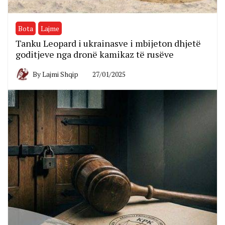
Bota
Lajme
Tanku Leopard i ukrainasve i mbijeton dhjetë
goditjeve nga dronë kamikaz të rusëve
By
Lajmi Shqip
27/01/2025