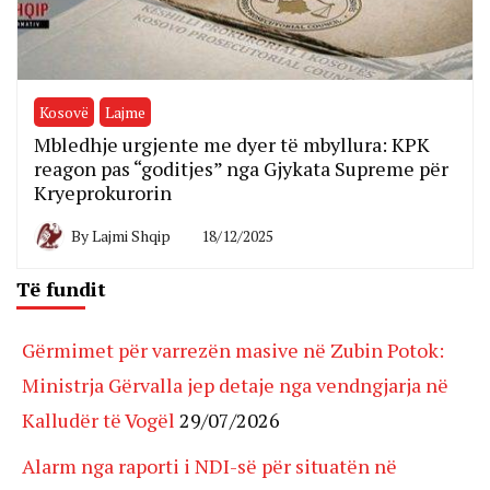
Kosovë
Lajme
Mbledhje urgjente me dyer të mbyllura: KPK
reagon pas “goditjes” nga Gjykata Supreme për
Kryeprokurorin
By
Lajmi Shqip
18/12/2025
Të fundit
Gërmimet për varrezën masive në Zubin Potok:
Ministrja Gërvalla jep detaje nga vendngjarja në
Kalludër të Vogël
29/07/2026
Alarm nga raporti i NDI-së për situatën në