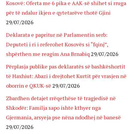
Kosovë: Oferta me 6 pika e AAK-së shihet si rruga
për të ndalur ikjen e qytetarëve thotë Gjini
29/07/2026
Deklarata e papritur në Parlamentin serb:
Deputeti i ri i referohet Kosovës si “fqinj”,
shpërthen me reagim Ana Brnabiq
29/07/2026
Përplasja publike pas deklaratës së bashkëshortit
të Haxhiut: Abazi i drejtohet Kurtit për vrasjen në
oborrin e QKUK-së
29/07/2026
Zbardhen detajet rrëqethëse të tragjedisë në
Shkodër: Familja sapo ishte kthyer nga
Gjermania, arsyeja pse nëna ndodhej në banesë
29/07/2026