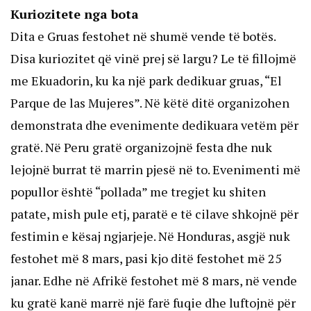
Kuriozitete nga bota
Dita e Gruas festohet në shumë vende të botës.
Disa kuriozitet që vinë prej së largu? Le të fillojmë
me Ekuadorin, ku ka një park dedikuar gruas, “El
Parque de las Mujeres”. Në këtë ditë organizohen
demonstrata dhe evenimente dedikuara vetëm për
gratë. Në Peru gratë organizojnë festa dhe nuk
lejojnë burrat të marrin pjesë në to. Evenimenti më
popullor është “pollada” me tregjet ku shiten
patate, mish pule etj, paratë e të cilave shkojnë për
festimin e kësaj ngjarjeje. Në Honduras, asgjë nuk
festohet më 8 mars, pasi kjo ditë festohet më 25
janar. Edhe në Afrikë festohet më 8 mars, në vende
ku gratë kanë marrë një farë fuqie dhe luftojnë për