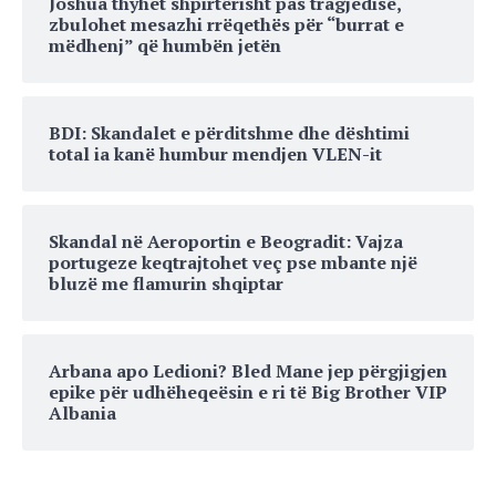
Joshua thyhet shpirtërisht pas tragjedisë,
zbulohet mesazhi rrëqethës për “burrat e
mëdhenj” që humbën jetën
BDI: Skandalet e përditshme dhe dështimi
total ia kanë humbur mendjen VLEN-it
Skandal në Aeroportin e Beogradit: Vajza
portugeze keqtrajtohet veç pse mbante një
bluzë me flamurin shqiptar
Arbana apo Ledioni? Bled Mane jep përgjigjen
epike për udhëheqeësin e ri të Big Brother VIP
Albania