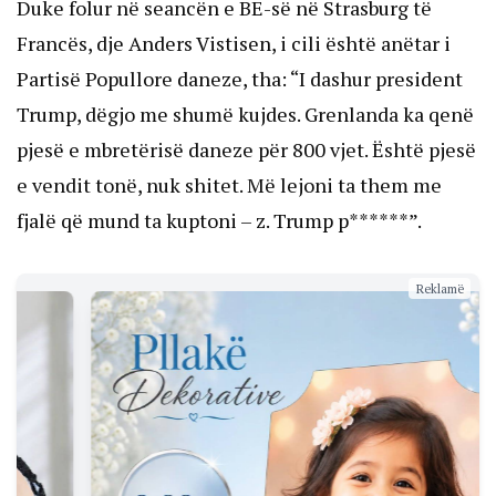
Duke folur në seancën e BE-së në Strasburg të
Francës, dje Anders Vistisen, i cili është anëtar i
Partisë Popullore daneze, tha: “I dashur president
Trump, dëgjo me shumë kujdes. Grenlanda ka qenë
pjesë e mbretërisë daneze për 800 vjet. Është pjesë
e vendit tonë, nuk shitet. Më lejoni ta them me
fjalë që mund ta kuptoni – z. Trump p******”.
Reklamë