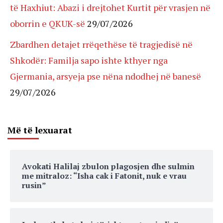
të Haxhiut: Abazi i drejtohet Kurtit për vrasjen në
oborrin e QKUK-së
29/07/2026
Zbardhen detajet rrëqethëse të tragjedisë në
Shkodër: Familja sapo ishte kthyer nga
Gjermania, arsyeja pse nëna ndodhej në banesë
29/07/2026
Më të lexuarat
Avokati Halilaj zbulon plagosjen dhe sulmin
me mitraloz: “Isha cak i Fatonit, nuk e vrau
rusin”