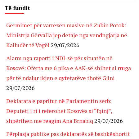
Të fundit
Gërmimet për varrezën masive në Zubin Potok:
Ministrja Gërvalla jep detaje nga vendngjarja në
Kalludër të Vogël
29/07/2026
Alarm nga raporti i NDI-së për situatën në
Kosovë: Oferta me 6 pika e AAK-së shihet si rruga
për të ndalur ikjen e qytetarëve thotë Gjini
29/07/2026
Deklarata e papritur në Parlamentin serb:
Deputeti i ri i referohet Kosovës si “fqinj”,
shpërthen me reagim Ana Brnabiq
29/07/2026
Përplasja publike pas deklaratës së bashkëshortit