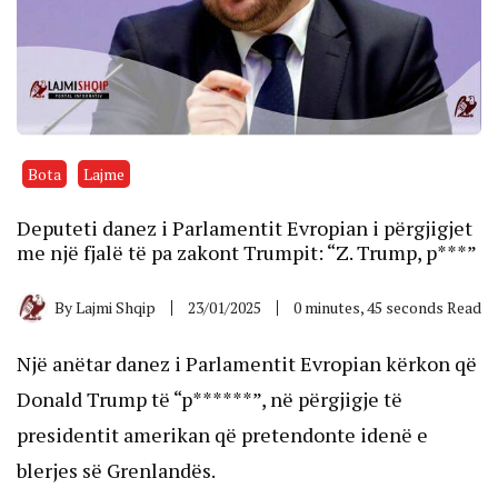
Bota
Lajme
Deputeti danez i Parlamentit Evropian i përgjigjet
me një fjalë të pa zakont Trumpit: “Z. Trump, p***”
By
Lajmi Shqip
23/01/2025
0 minutes, 45 seconds Read
Një anëtar danez i Parlamentit Evropian kërkon që
Donald Trump të “p******”, në përgjigje të
presidentit amerikan që pretendonte idenë e
blerjes së Grenlandës.