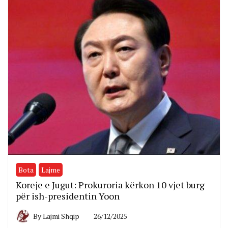
Bota
Lajme
Koreje e Jugut: Prokuroria kërkon 10 vjet burg
për ish-presidentin Yoon
By
Lajmi Shqip
26/12/2025