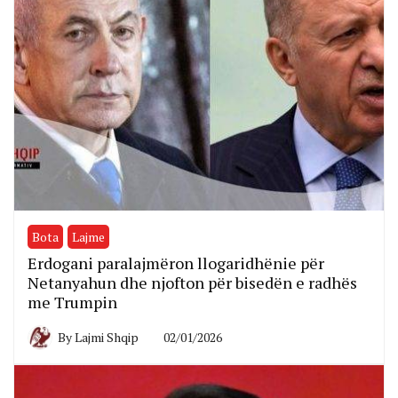
Bota
Lajme
Erdogani paralajmëron llogaridhënie për
Netanyahun dhe njofton për bisedën e radhës
me Trumpin
By
Lajmi Shqip
02/01/2026