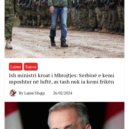
Lajme
Rajoni
Ish ministri kroat i Mbrojtjes: Serbinë e kemi
mposhtur në luftë, as tash nuk ia kemi frikën
By
Lajmi Shqip
26/02/2024