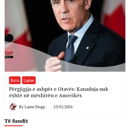
Bota
Lajme
Përgjigjja e ashpër e Otavës: Kanadaja nuk
është në mëshirën e Amerikës
By
Lajmi Shqip
23/01/2026
Të fundit