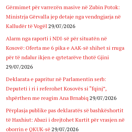
Gërmimet për varrezën masive në Zubin Potok:
Ministrja Gërvalla jep detaje nga vendngjarja në
Kalludër të Vogël
29/07/2026
Alarm nga raporti i NDI-së për situatën në
Kosovë: Oferta me 6 pika e AAK-së shihet si rruga
për të ndalur ikjen e qytetarëve thotë Gjini
29/07/2026
Deklarata e papritur në Parlamentin serb:
Deputeti i ri i referohet Kosovës si “fqinj”,
shpërthen me reagim Ana Brnabiq
29/07/2026
Përplasja publike pas deklaratës së bashkëshortit
të Haxhiut: Abazi i drejtohet Kurtit për vrasjen në
oborrin e QKUK-së
29/07/2026