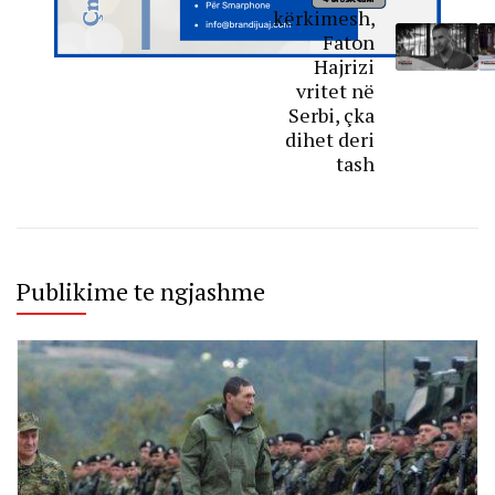
kërkimesh,
Faton
Hajrizi
vritet në
Serbi, çka
dihet deri
tash
Publikime te ngjashme