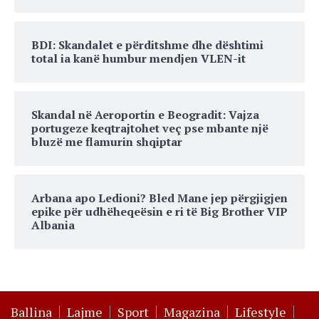
BDI: Skandalet e përditshme dhe dështimi
total ia kanë humbur mendjen VLEN-it
Skandal në Aeroportin e Beogradit: Vajza
portugeze keqtrajtohet veç pse mbante një
bluzë me flamurin shqiptar
Arbana apo Ledioni? Bled Mane jep përgjigjen
epike për udhëheqeësin e ri të Big Brother VIP
Albania
Ballina
Lajme
Sport
Magazina
Lifestyle