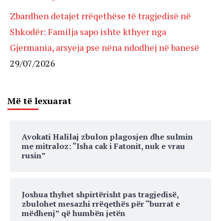
Zbardhen detajet rrëqethëse të tragjedisë në
Shkodër: Familja sapo ishte kthyer nga
Gjermania, arsyeja pse nëna ndodhej në banesë
29/07/2026
Më të lexuarat
Avokati Halilaj zbulon plagosjen dhe sulmin
me mitraloz: “Isha cak i Fatonit, nuk e vrau
rusin”
Joshua thyhet shpirtërisht pas tragjedisë,
zbulohet mesazhi rrëqethës për “burrat e
mëdhenj” që humbën jetën