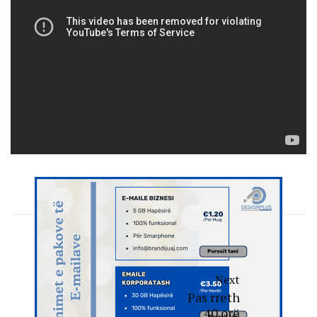
Next
Pas rreth
40 orë