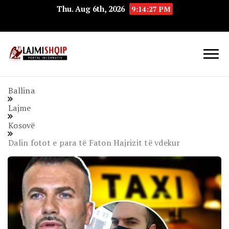
Thu. Aug 6th, 2026
9:14:28 PM
Lajmishqip.net
Lajmishqip
Ballina
Lajme
Kosovë
Dalin fotot e para të Faton Hajrizit të vdekur