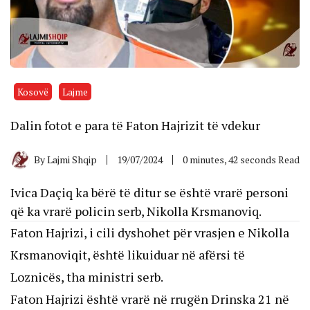
Kosovë
Lajme
Dalin fotot e para të Faton Hajrizit të vdekur
By
Lajmi Shqip
19/07/2024
0 minutes, 42 seconds Read
Ivica Daçiq ka bërë të ditur se është vrarë personi
që ka vrarë policin serb, Nikolla Krsmanoviq.
Faton Hajrizi, i cili dyshohet për vrasjen e Nikolla
Krsmanoviqit, është likuiduar në afërsi të
Loznicës, tha ministri serb.
Faton Hajrizi është vrarë në rrugën Drinska 21 në