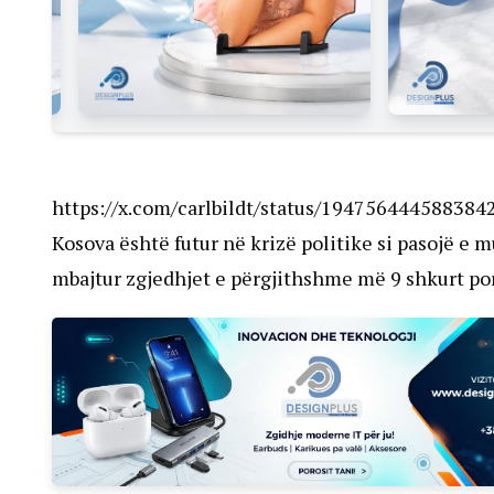
https://x.com/carlbildt/status/194756444588384
Kosova është futur në krizë politike si pasojë e 
mbajtur zgjedhjet e përgjithshme më 9 shkurt por