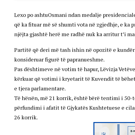
Lexo po ashtuOsmani ndan medalje presidenciale
që ka fituar më së shumti vota në zgjedhje, e ka
njëjta gjashtë herë me radhë nuk ka arritur t’i m
Partitë që deri më tash ishin në opozitë e kundë
konsideruar figurë të papranueshme.
Pas dështimeve në votim të hapur, Lëvizja Vetëv
kërkuar që votimi i kryetarit të Kuvendit të bëhe
e tjera parlamentare.
Të hënën, më 21 korrik, është bërë tentimi i 50-
përfundimi i afatit të Gjykatës Kushtetuese e cil
26 korrik.