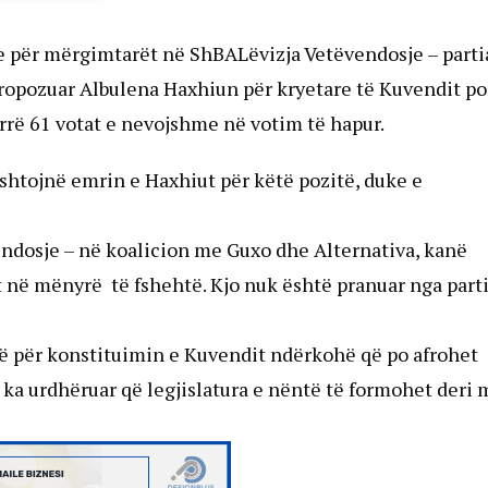
 për mërgimtarët në ShBALëvizja Vetëvendosje – parti
 propozuar Albulena Haxhiun për kryetare të Kuvendit po
arrë 61 votat e nevojshme në votim të hapur.
rshtojnë emrin e Haxhiut për këtë pozitë, duke e
endosje – në koalicion me Guxo dhe Alternativa, kanë
t në mënyrë të fshehtë. Kjo nuk është pranuar nga part
të për konstituimin e Kuvendit ndërkohë që po afrohet
a ka urdhëruar që legjislatura e nëntë të formohet deri 