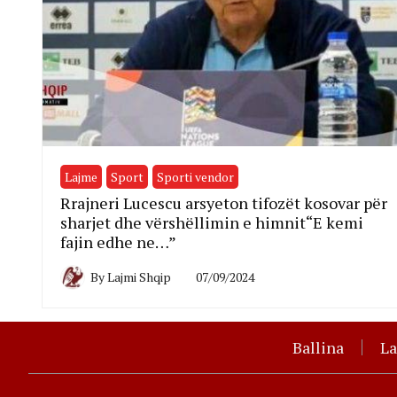
Lajme
Sport
Sporti vendor
Rrajneri Lucescu arsyeton tifozët kosovar për
sharjet dhe vërshëllimin e himnit“E kemi
fajin edhe ne…”
By
Lajmi Shqip
07/09/2024
Ballina
L