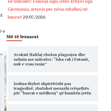
në Shkodër: Familja sapo ishte kthyer nga
Gjermania, arsyeja pse nëna ndodhej në
rl
banesë
29/07/2026
ë e
Më të lexuarat
Avokati Halilaj zbulon plagosjen dhe
më
sulmin me mitraloz: “Isha cak i Fatonit,
nuk e vrau rusin”
Joshua thyhet shpirtërisht pas
tragjedisë, zbulohet mesazhi rrëqethës
për “burrat e mëdhenj” që humbën jetën