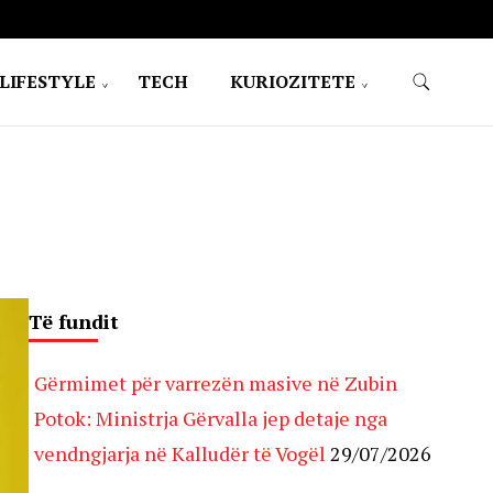
LIFESTYLE
TECH
KURIOZITETE
Të fundit
Gërmimet për varrezën masive në Zubin
Potok: Ministrja Gërvalla jep detaje nga
vendngjarja në Kalludër të Vogël
29/07/2026