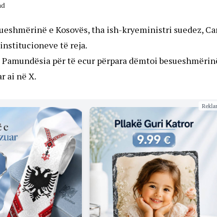
ad
ueshmërinë e Kosovës, tha ish-kryeministri suedez, Ca
nstitucioneve të reja.
e? Pamundësia për të ecur përpara dëmtoi besueshmërin
r ai në X.
Rekla