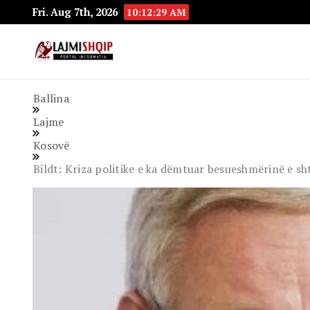
Fri. Aug 7th, 2026
10:12:30 AM
Lajmishqip.net
Lajmishqip
Ballina
Lajme
Kosovë
Bildt: Kriza politike e ka dëmtuar besueshmërinë e sh