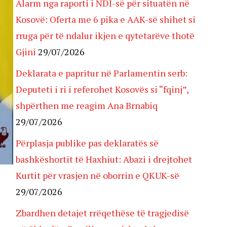
Alarm nga raporti i NDI-së për situatën në
Kosovë: Oferta me 6 pika e AAK-së shihet si
rruga për të ndalur ikjen e qytetarëve thotë
Gjini
29/07/2026
Deklarata e papritur në Parlamentin serb:
Deputeti i ri i referohet Kosovës si “fqinj”,
shpërthen me reagim Ana Brnabiq
29/07/2026
Përplasja publike pas deklaratës së
bashkëshortit të Haxhiut: Abazi i drejtohet
Kurtit për vrasjen në oborrin e QKUK-së
29/07/2026
Zbardhen detajet rrëqethëse të tragjedisë