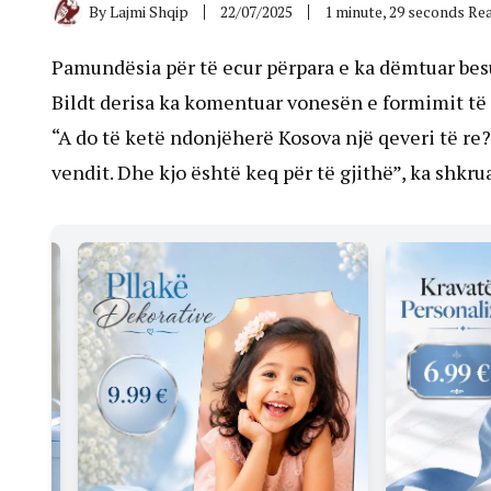
By
Lajmi Shqip
22/07/2025
1 minute, 29 seconds Re
Pamundësia për të ecur përpara e ka dëmtuar bes
Bildt derisa ka komentuar vonesën e formimit të i
“A do të ketë ndonjëherë Kosova një qeveri të r
vendit. Dhe kjo është keq për të gjithë”, ka shkrua