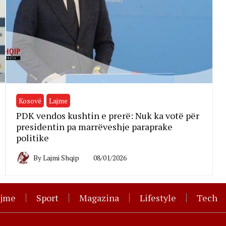
Kosovë
Lajme
PDK vendos kushtin e prerë: Nuk ka votë për
presidentin pa marrëveshje paraprake
politike
By
Lajmi Shqip
08/01/2026
ajme
Sport
Magazina
Lifestyle
Tech