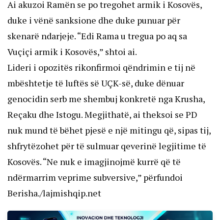
Ai akuzoi Ramën se po tregohet armik i Kosovës,
duke i vënë sanksione dhe duke punuar për
skenarë ndarjeje. “Edi Rama u tregua po aq sa
Vuçiçi armik i Kosovës,” shtoi ai.
Lideri i opozitës rikonfirmoi qëndrimin e tij në
mbështetje të luftës së UÇK-së, duke dënuar
genocidin serb me shembuj konkretë nga Krusha,
Reçaku dhe Istogu. Megjithatë, ai theksoi se PD
nuk mund të bëhet pjesë e një mitingu që, sipas tij,
shfrytëzohet për të sulmuar qeverinë legjitime të
Kosovës. “Ne nuk e imagjinojmë kurrë që të
ndërmarrim veprime subversive,” përfundoi
Berisha./lajmishqip.net