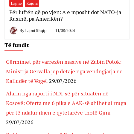
Lajme
Rajoni
Për luftën që po vjen: A e mposht dot NATO-ja
Rusinë, pa Amerikën?
By
Lajmi Shqip
11/08/2024
Të fundit
Gërmimet për varrezën masive në Zubin Potok:
Ministrja Gërvalla jep detaje nga vendngjarja në
Kalludër të Vogël
29/07/2026
Alarm nga raporti i NDI-së për situatën në
Kosovë: Oferta me 6 pika e AAK-së shihet si rruga
për të ndalur ikjen e qytetarëve thotë Gjini
29/07/2026