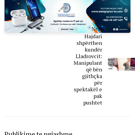
Next
Hajdari
shpërthen
kundër
Lladrovcit:
Manipulant
që bën
gjithçka
për
spektakël e
pak
pushtet
Publikime te ngjashme