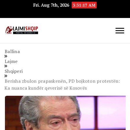
Fri. Aug 7th, 2026
3:31:17 AM
Lajmishqip.net
Lajmishqip
Ballina
Lajme
Shqiperi
Berisha zbulon prapaskenën, PD bojkoton protestën:
Ka nuanca kundër qeverisë së Kosovës