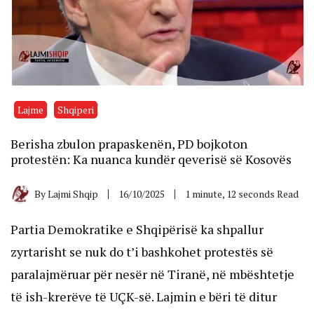
Lajme
Shqiperi
Berisha zbulon prapaskenën, PD bojkoton
protestën: Ka nuanca kundër qeverisë së Kosovës
By
Lajmi Shqip
16/10/2025
1 minute, 12 seconds Read
Partia Demokratike e Shqipërisë ka shpallur
zyrtarisht se nuk do t’i bashkohet protestës së
paralajmëruar për nesër në Tiranë, në mbështetje
të ish-krerëve të UÇK-së. Lajmin e bëri të ditur