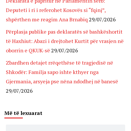
Deklarata e papritur në Parlamentin serb:
Deputeti i ri i referohet Kosovës si “fqinj”,
shpërthen me reagim Ana Brnabiq
29/07/2026
Përplasja publike pas deklaratës së bashkëshortit
të Haxhiut: Abazi i drejtohet Kurtit për vrasjen në
oborrin e QKUK-së
29/07/2026
Zbardhen detajet rrëqethëse të tragjedisë në
Shkodër: Familja sapo ishte kthyer nga
Gjermania, arsyeja pse nëna ndodhej në banesë
29/07/2026
Më të lexuarat