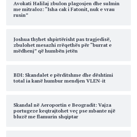
Avokati Halilaj zbulon plagosjen dhe sulmin
me mitraloz: “Isha cak i Fatonit, nuk e vrau
rusin”
Joshua thyhet shpirtërisht pas tragjedisë,
zbulohet mesazhi rrëqethës për “burrat e
mëdhenj” që humbën jetën
BDI: Skandalet e përditshme dhe dështimi
total ia kanë humbur mendjen VLEN-it
Skandal në Aeroportin e Beogradit: Vajza
portugeze keqtrajtohet veç pse mbante një
bluzë me flamurin shqiptar