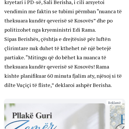
kryetari i PD-së, Sali Berisha, i cili arsyetoi
vendimin me faktin se tubimi përmban “nuanca të
theksuara kundër qeverisë së Kosovës” dhe po
politizohet nga kryeministri Edi Rama.
Sipas Berishës, çështja e drejtësisë për luftën
çlirimtare nuk duhet të kthehet në një betejë
partiake. “Mitingu që do bëhet ka nuanca të
theksuara kundër qeverisë së Kosovës! Rama
kishte planifikuar 60 minuta fjalim aty, njësoj si të
dilte Vuçiçi të fliste,” deklaroi ashpër Berisha.
Reklamë