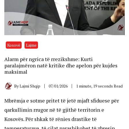
Kosovë
Lajme
Alarm për ngrica të rrezikshme: Kurti
paralajmëron natë kritike dhe apelon për kujdes
maksimal
By
Lajmi Shqip
07/01/2026
1 minute, 19 seconds Read
Mbrëmja e sotme pritet të jetë mjaft sfiduese për
qarkullimin rrugor në të gjithë territorin e
Kosovës. Për shkak të rënies drastike të
temperaturave, të cilat parashikohet të zbresin