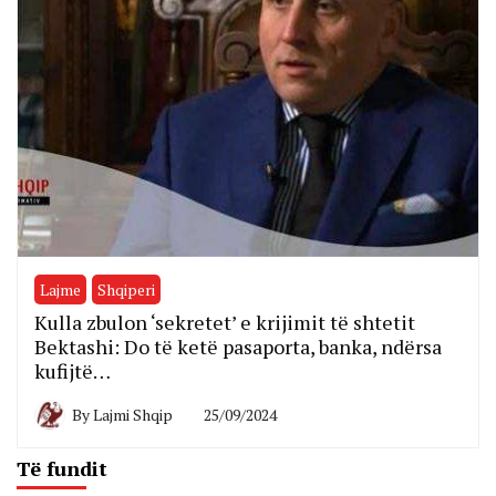
Lajme
Shqiperi
Kulla zbulon ‘sekretet’ e krijimit të shtetit
Bektashi: Do të ketë pasaporta, banka, ndërsa
kufijtë…
By
Lajmi Shqip
25/09/2024
Të fundit