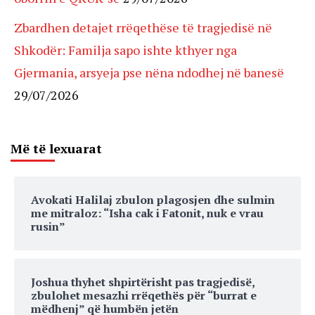
Zbardhen detajet rrëqethëse të tragjedisë në
Shkodër: Familja sapo ishte kthyer nga
Gjermania, arsyeja pse nëna ndodhej në banesë
29/07/2026
Më të lexuarat
Avokati Halilaj zbulon plagosjen dhe sulmin
me mitraloz: “Isha cak i Fatonit, nuk e vrau
rusin”
Joshua thyhet shpirtërisht pas tragjedisë,
zbulohet mesazhi rrëqethës për “burrat e
mëdhenj” që humbën jetën