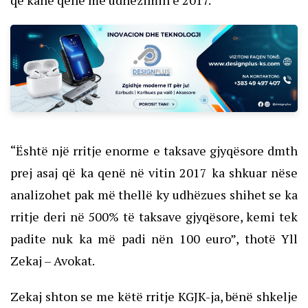
“Është një rritje enorme e taksave gjyqësore dmth
prej asaj që ka qenë në vitin 2017 ka shkuar nëse
analizohet pak më thellë ky udhëzues shihet se ka
rritje deri në 500% të taksave gjyqësore, kemi tek
padite nuk ka më padi nën 100 euro”, thotë Yll
Zekaj – Avokat.
Zekaj shton se me këtë rritje KGJK-ja, bënë shkelje