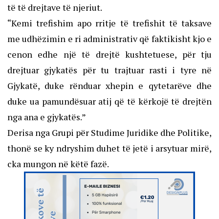
të të drejtave të njeriut.
“Kemi trefishim apo rritje të trefishit të taksave
me udhëzimin e ri administrativ që faktikisht kjo e
cenon edhe një të drejtë kushtetuese, për tju
drejtuar gjykatës për tu trajtuar rasti i tyre në
Gjykatë, duke rënduar xhepin e qytetarëve dhe
duke ua pamundësuar atij që të kërkojë të drejtën
nga ana e gjykatës.”
Derisa nga Grupi për Studime Juridike dhe Politike,
thonë se ky ndryshim duhet të jetë i arsytuar mirë,
cka mungon në këtë fazë.