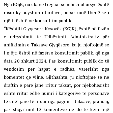
Nga KGjK, nuk kanë treguar se mbi cilat arsye është
nisur ky ndyshim i tarifave, porse kanë thënë se i
njëjti është në konsulltim publik.
“Këshilli Gjyqësor i Kosovës (KGJK), është në fazën
e ndryshimit të Udhëzimit Administrativ për
unifikimin e Taksave Gjyqësore, ku ju njoftojmë se
i njëjti është në fazën e konsultimit publik, që nga
data 20 shkurt 2024. Pas konsultimit publik do të
vendosim për hapat e radhës, varësisht nga
komentet që vijnë. Gjithashtu, ju njoftojmë se në
draftin e parë janë rritur taksat, por njëkohësisht
është rritur edhe numri i kategorive të personave
të cilët janë të liruar nga pagimi i taksave, prandaj,
pas shqyrtimit të komenteve ne do të kemi një