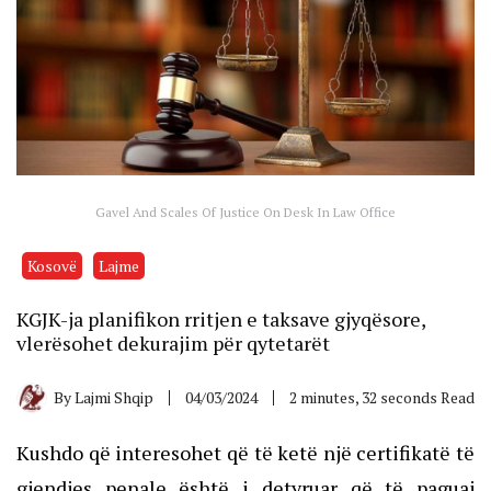
Gavel And Scales Of Justice On Desk In Law Office
Kosovë
Lajme
KGJK-ja planifikon rritjen e taksave gjyqësore,
vlerësohet dekurajim për qytetarët
By
Lajmi Shqip
04/03/2024
2 minutes, 32 seconds Read
Kushdo që interesohet që të ketë një certifikatë të
gjendjes penale është i detyruar që të paguaj