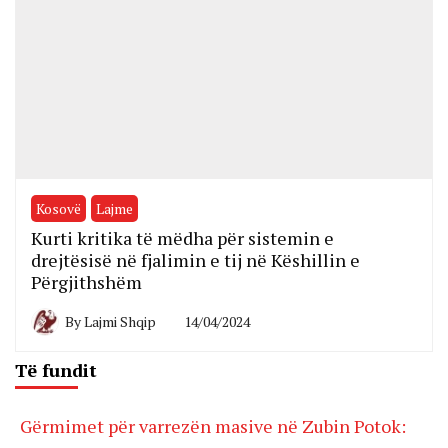
Kosovë
Lajme
Kurti kritika të mëdha për sistemin e
drejtësisë në fjalimin e tij në Këshillin e
Përgjithshëm
By
Lajmi Shqip
14/04/2024
Të fundit
Gërmimet për varrezën masive në Zubin Potok: