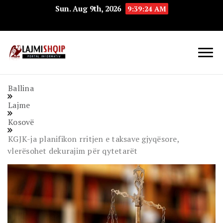
Sun. Aug 9th, 2026
9:39:25 AM
Lajmishqip.net
Lajmishqip
Ballina
Lajme
Kosovë
KGJK-ja planifikon rritjen e taksave gjyqësore,
vlerësohet dekurajim për qytetarët