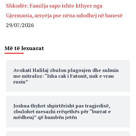
Shkodër: Familja sapo ishte kthyer nga
Gjermania, arsyeja pse nëna ndodhej në banesë
29/07/2026
Më të lexuarat
Avokati Halilaj zbulon plagosjen dhe sulmin
me mitraloz: “Isha cak i Fatonit, nuk e vrau
rusin”
Joshua thyhet shpirtërisht pas tragjedisë,
zbulohet mesazhi rrëqethës për “burrat e
mëdhenj” që humbën jetën