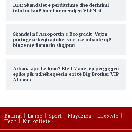
BDI: Skandalet e përditshme dhe dështimi
total ia kanë humbur mendjen VLEN-it
Skandal në Aeroportin e Beogradit: Vajza
portugeze keqtrajtohet veç pse mbante një
bluzë me flamurin shqiptar
Arbana apo Ledioni? Bled Mane jep përgjigjen
epike për udhëheqeësin e ri të Big Brother VIP
Albania
Ballina
Lajme
Sport
Magazina
Lifestyle
Tech
Kuriozitete