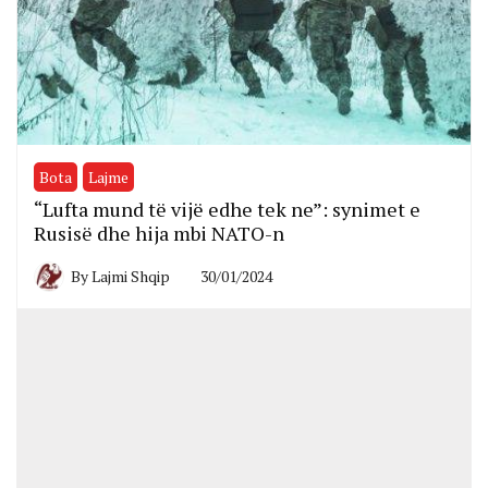
Bota
Lajme
“Lufta mund të vijë edhe tek ne”: synimet e
Rusisë dhe hija mbi NATO-n
By
Lajmi Shqip
30/01/2024