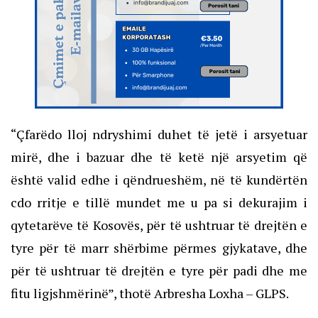
“Çfarëdo lloj ndryshimi duhet të jetë i arsyetuar
mirë, dhe i bazuar dhe të ketë një arsyetim që
është valid edhe i qëndrueshëm, në të kundërtën
cdo rritje e tillë mundet me u pa si dekurajim i
qytetarëve të Kosovës, për të ushtruar të drejtën e
tyre për të marr shërbime përmes gjykatave, dhe
për të ushtruar të drejtën e tyre për padi dhe me
fitu ligjshmërinë”, thotë Arbresha Loxha – GLPS.