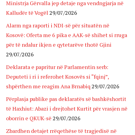
Ministrja Gërvalla jep detaje nga vendngjarja në
Kalludër të Vogël
29/07/2026
Alarm nga raporti i NDI-së për situatën në
Kosovë: Oferta me 6 pika e AAK-së shihet si rruga
për të ndalur ikjen e qytetarëve thotë Gjini
29/07/2026
Deklarata e papritur në Parlamentin serb:
Deputeti i ri i referohet Kosovës si “fqinj”,
shpërthen me reagim Ana Brnabiq
29/07/2026
Përplasja publike pas deklaratës së bashkëshortit
të Haxhiut: Abazi i drejtohet Kurtit për vrasjen në
oborrin e QKUK-së
29/07/2026
Zbardhen detajet rrëqethëse të tragjedisë në