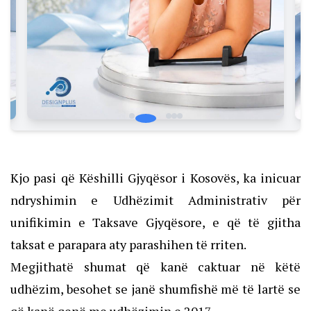
Kjo pasi që Këshilli Gjyqësor i Kosovës, ka inicuar
ndryshimin e Udhëzimit Administrativ për
unifikimin e Taksave Gjyqësore, e që të gjitha
taksat e parapara aty parashihen të rriten.
Megjithatë shumat që kanë caktuar në këtë
udhëzim, besohet se janë shumfishë më të lartë se
që kanë qenë me udhëzimin e 2017.