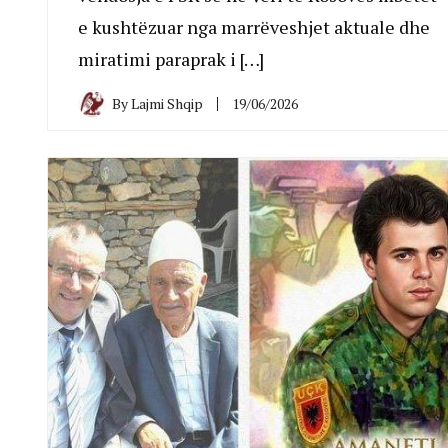
e kushtëzuar nga marrëveshjet aktuale dhe
miratimi paraprak i […]
By
Lajmi Shqip
19/06/2026