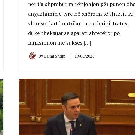
për t’u shprehur mirënjohjen për punën dh
angazhimin e tyre në shërbim të shtetit. Ai
vlerësoi lart kontributin e administratës,
duke theksuar se aparati shtetëror po
funksionon me sukses […]
By
Lajmi Shqip
19/06/2026