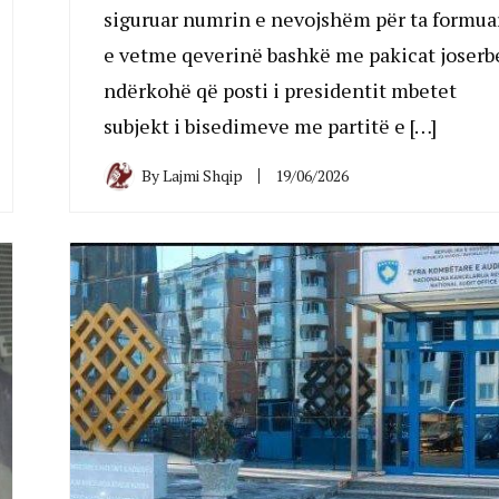
siguruar numrin e nevojshëm për ta formua
e vetme qeverinë bashkë me pakicat joserb
ndërkohë që posti i presidentit mbetet
subjekt i bisedimeve me partitë e […]
By
Lajmi Shqip
19/06/2026