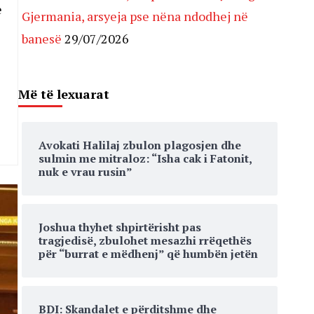
e
Gjermania, arsyeja pse nëna ndodhej në
banesë
29/07/2026
Më të lexuarat
Avokati Halilaj zbulon plagosjen dhe
sulmin me mitraloz: “Isha cak i Fatonit,
nuk e vrau rusin”
Joshua thyhet shpirtërisht pas
tragjedisë, zbulohet mesazhi rrëqethës
për “burrat e mëdhenj” që humbën jetën
BDI: Skandalet e përditshme dhe