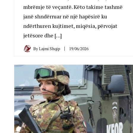
mbrëmje të veçantë. Këto takime tashmë
janë shndërruar në një hapësirë ku
ndërthuren kujtimet, miqësia, përvojat
jetësore dhe […]
By
Lajmi Shqip
19/06/2026