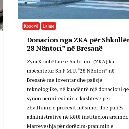
Kosovë
Lajme
Donacion nga ZKA për Shkollë
28 Nëntori” në Bresanë
Zyra Kombëtare e Auditimit (ZKA) ka
mbështetur Sh.F.M.U. “28 Nëntori” në
Bresanë me inventar dhe pajisje
teknologjike, në kuadër të një donacioni që
synon përmirësimin e kushteve për
zhvillimin e procesit mësimor dhe punës
administrative në këtë institucion arsimor.
Marrëveshja për dorëzim-pranimin e