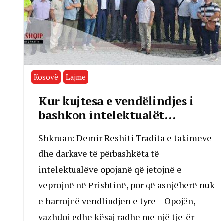
Kosovë
Lajme
Kur kujtesa e vendëlindjes i
bashkon intelektualët…
Shkruan: Demir Reshiti Tradita e takimeve
dhe darkave të përbashkëta të
intelektualëve opojanë që jetojnë e
veprojnë në Prishtinë, por që asnjëherë nuk
e harrojnë vendlindjen e tyre – Opojën,
vazhdoi edhe kësaj radhe me një tjetër