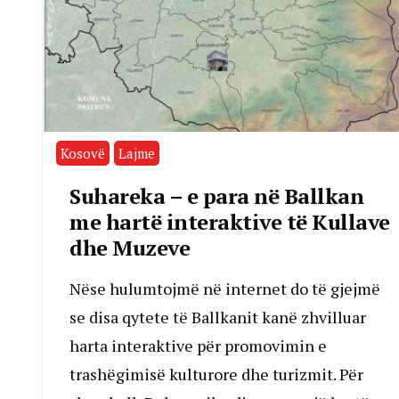
Kosovë
Lajme
Suhareka – e para në Ballkan
me hartë interaktive të Kullave
dhe Muzeve
Nëse hulumtojmë në internet do të gjejmë
se disa qytete të Ballkanit kanë zhvilluar
harta interaktive për promovimin e
trashëgimisë kulturore dhe turizmit. Për