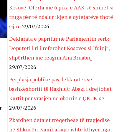
Kosovë: Oferta me 6 pika e AAK-së shihet si
rruga për të ndalur ikjen e qytetarëve thotë
Gjini
29/07/2026
Deklarata e papritur në Parlamentin serb:
Deputeti i ri i referohet Kosovës si “fqinj”,
shpërthen me reagim Ana Brnabiq
29/07/2026
Përplasja publike pas deklaratës së
bashkëshortit të Haxhiut: Abazi i drejtohet
Kurtit për vrasjen në oborrin e QKUK-së
r
29/07/2026
Zbardhen detajet rrëqethëse të tragjedisë
në Shkodër: Familja sapo ishte kthyer nga