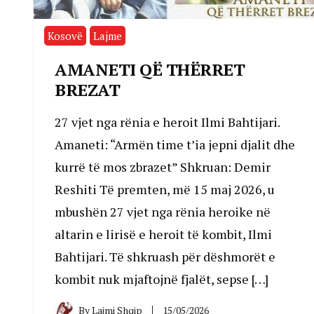
Kosovë
Lajme
AMANETI QË THËRRET
BREZAT
27 vjet nga rënia e heroit Ilmi Bahtijari.
Amaneti: “Armën time t’ia jepni djalit dhe
kurrë të mos zbrazet” Shkruan: Demir
Reshiti Të premten, më 15 maj 2026, u
mbushën 27 vjet nga rënia heroike në
altarin e lirisë e heroit të kombit, Ilmi
Bahtijari. Të shkruash për dëshmorët e
kombit nuk mjaftojnë fjalët, sepse […]
By
Lajmi Shqip
15/05/2026