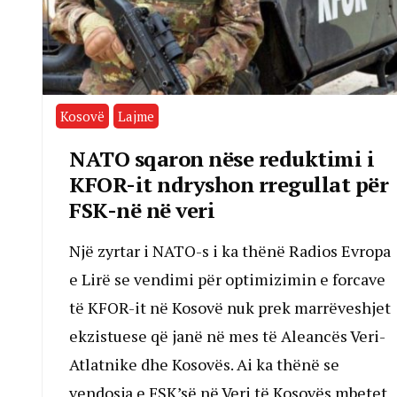
Kosovë
Lajme
NATO sqaron nëse reduktimi i
KFOR-it ndryshon rregullat për
FSK-në në veri
Një zyrtar i NATO-s i ka thënë Radios Evropa
e Lirë se vendimi për optimizimin e forcave
të KFOR-it në Kosovë nuk prek marrëveshjet
ekzistuese që janë në mes të Aleancës Veri-
Atlatnike dhe Kosovës. Ai ka thënë se
vendosja e FSK’së në Veri të Kosovës mbetet