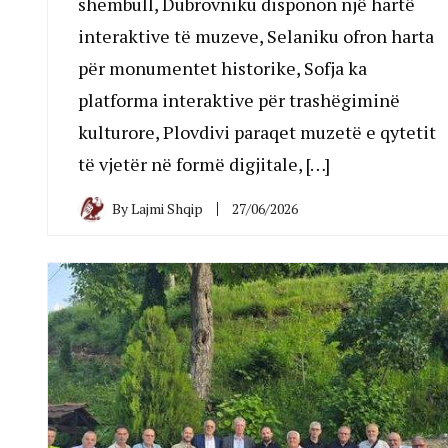
shembull, Dubrovniku disponon një hartë
interaktive të muzeve, Selaniku ofron harta
për monumentet historike, Sofja ka
platforma interaktive për trashëgiminë
kulturore, Plovdivi paraqet muzetë e qytetit
të vjetër në formë digjitale, […]
By
Lajmi Shqip
27/06/2026