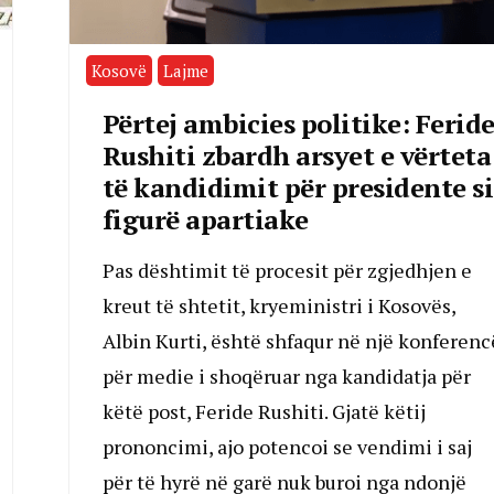
Kosovë
Lajme
Përtej ambicies politike: Ferid
Rushiti zbardh arsyet e vërteta
të kandidimit për presidente si
figurë apartiake
Pas dështimit të procesit për zgjedhjen e
kreut të shtetit, kryeministri i Kosovës,
Albin Kurti, është shfaqur në një konferenc
për medie i shoqëruar nga kandidatja për
këtë post, Feride Rushiti. Gjatë këtij
prononcimi, ajo potencoi se vendimi i saj
për të hyrë në garë nuk buroi nga ndonjë