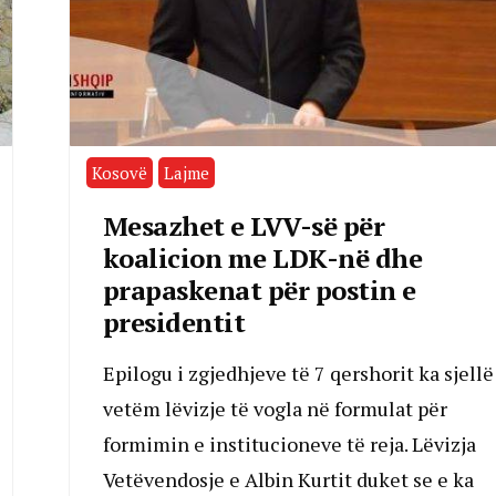
Kosovë
Lajme
Mesazhet e LVV-së për
koalicion me LDK-në dhe
prapaskenat për postin e
presidentit
Epilogu i zgjedhjeve të 7 qershorit ka sjellë
vetëm lëvizje të vogla në formulat për
formimin e institucioneve të reja. Lëvizja
Vetëvendosje e Albin Kurtit duket se e ka