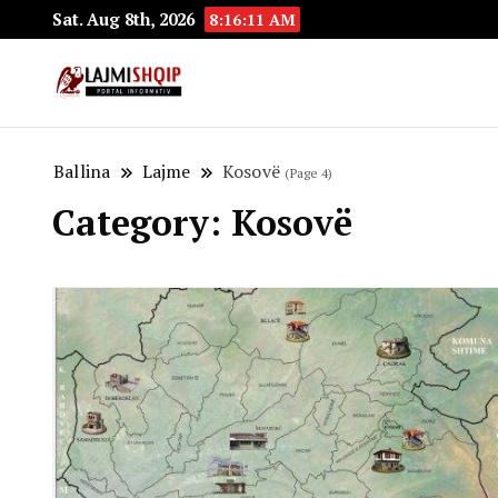
Sat. Aug 8th, 2026
8:16:13 AM
Lajmishqip.net
Lajmishqip
Ballina
Lajme
Kosovë
(Page 4)
Category:
Kosovë