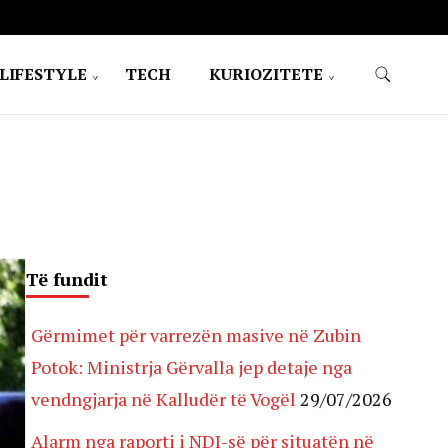
LIFESTYLE
TECH
KURIOZITETE
Të fundit
Gërmimet për varrezën masive në Zubin
Potok: Ministrja Gërvalla jep detaje nga
vendngjarja në Kalludër të Vogël
29/07/2026
Alarm nga raporti i NDI-së për situatën në