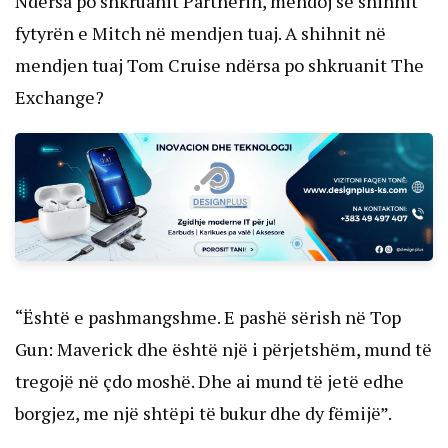
Ndërsa po shkruanit Partnerin, mendoj se shihnit
fytyrën e Mitch në mendjen tuaj. A shihnit në
mendjen tuaj Tom Cruise ndërsa po shkruanit The
Exchange?
“Është e pashmangshme. E pashë sërish në Top
Gun: Maverick dhe është një i përjetshëm, mund të
tregojë në çdo moshë. Dhe ai mund të jetë edhe
borgjez, me një shtëpi të bukur dhe dy fëmijë”.