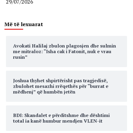
29/07/2026
Më të lexuarat
Avokati Halilaj zbulon plagosjen dhe sulmin
me mitraloz: “Isha cak i Fatonit, nuk e vrau
rusin”
Joshua thyhet shpirtërisht pas tragjedisë,
zbulohet mesazhi rrëqethës për “burrat e
mëdhenj” që humbën jetën
BDI: Skandalet e përditshme dhe dështimi
total ia kanë humbur mendjen VLEN-it