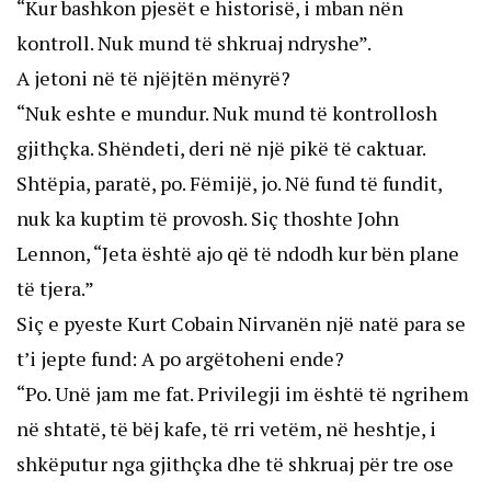
“Kur bashkon pjesët e historisë, i mban nën
kontroll. Nuk mund të shkruaj ndryshe”.
A jetoni në të njëjtën mënyrë?
“Nuk eshte e mundur. Nuk mund të kontrollosh
gjithçka. Shëndeti, deri në një pikë të caktuar.
Shtëpia, paratë, po. Fëmijë, jo. Në fund të fundit,
nuk ka kuptim të provosh. Siç thoshte John
Lennon, “Jeta është ajo që të ndodh kur bën plane
të tjera.”
Siç e pyeste Kurt Cobain Nirvanën një natë para se
t’i jepte fund: A po argëtoheni ende?
“Po. Unë jam me fat. Privilegji im është të ngrihem
në shtatë, të bëj kafe, të rri vetëm, në heshtje, i
shkëputur nga gjithçka dhe të shkruaj për tre ose