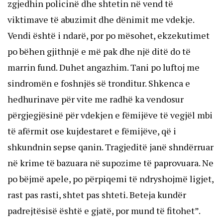
zgjedhin policinë dhe shtetin në vend të
viktimave të abuzimit dhe dënimit me vdekje.
Vendi është i ndarë, por po mësohet, ekzekutimet
po bëhen gjithnjë e më pak dhe një ditë do të
marrin fund. Duhet angazhim. Tani po luftoj me
sindromën e foshnjës së tronditur. Shkenca e
hedhurinave për vite me radhë ka vendosur
përgjegjësinë për vdekjen e fëmijëve të vegjël mbi
të afërmit ose kujdestaret e fëmijëve, që i
shkundnin sepse qanin. Tragjeditë janë shndërruar
në krime të bazuara në supozime të paprovuara. Ne
po bëjmë apele, po përpiqemi të ndryshojmë ligjet,
rast pas rasti, shtet pas shteti. Beteja kundër
padrejtësisë është e gjatë, por mund të fitohet”.