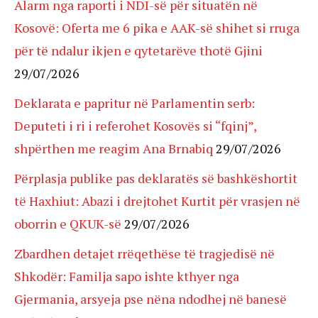
Alarm nga raporti i NDI-së për situatën në
Kosovë: Oferta me 6 pika e AAK-së shihet si rruga
për të ndalur ikjen e qytetarëve thotë Gjini
29/07/2026
Deklarata e papritur në Parlamentin serb:
Deputeti i ri i referohet Kosovës si “fqinj”,
shpërthen me reagim Ana Brnabiq
29/07/2026
Përplasja publike pas deklaratës së bashkëshortit
të Haxhiut: Abazi i drejtohet Kurtit për vrasjen në
oborrin e QKUK-së
29/07/2026
Zbardhen detajet rrëqethëse të tragjedisë në
Shkodër: Familja sapo ishte kthyer nga
Gjermania, arsyeja pse nëna ndodhej në banesë