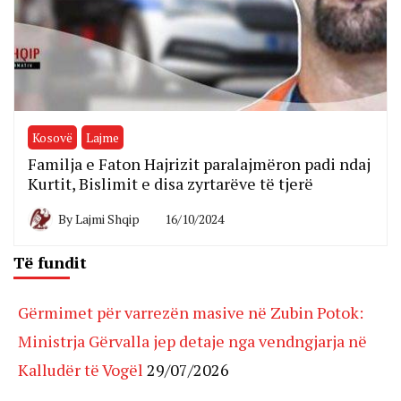
Kosovë
Lajme
Familja e Faton Hajrizit paralajmëron padi ndaj
Kurtit, Bislimit e disa zyrtarëve të tjerë
By
Lajmi Shqip
16/10/2024
Të fundit
Gërmimet për varrezën masive në Zubin Potok:
Ministrja Gërvalla jep detaje nga vendngjarja në
Kalludër të Vogël
29/07/2026