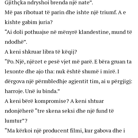
Gjithçka ndryshoi brenda një nate”.
Më pas ribotuat të parin dhe ishte një triumf. A e
kishte gabim juria?
“Ai doli pothuajse në mënyrë klandestine, mund të
ndodhë”.
A keni shkruar libra të këqij?
“Po. Një, njëzet e pesë vjet më parë. E bëra gruan ta
lexonte dhe ajo tha: nuk është shumë i mirë. I
dërgova një përmbledhje agjentit tim, ai u përgjigj:
harroje. Unë iu binda.”
A keni bërë kompromise? A keni shtuar
ndonjëherë “tre skena seksi dhe një fund të
lumtur”?
“Ma kërkoi një producent filmi, kur gabova dhe i