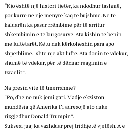
“Kjo është një histori tjetër, ka ndodhur tashmë,
por kurrë në një mënyrë kaq të bujshme. Në të
kaluarën ka pasur rrëmbime për të arritur
shkëmbimin e të burgosurve. Ata kishin të bënin
me luftëtarët. Këtu nuk kërkoheshin para apo
shpërblime. Ishte një akt lufte. Ata donin të vdekur,
shumë të vdekur, për të dënuar reagimin e
Izraelit”.
Na presin vite të tmerrshme?
“Po, dhe ne nuk jemi gati. Madje ekziston
mundësia që Amerika t’i adresojë ato duke
rizgjedhur Donald Trumpin”.
Suksesi juaj ka vazhduar prej tridhjetë vjetësh. A e