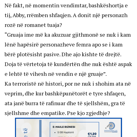
Në fakt, në momentin vendimtar, bashkëshortja e
tij, Abby, rrëmben shfaqjen. A donit një personazh
rozë në romanet tuaja?
“Gruaja ime më ka akuzuar gjithmonë se nuk i kam
lënë hapësirë ​​personazheve femra apo se i kam
bërë plotësisht pasive. Dhe ajo kishte të drejtë.
Doja të vërtetoja të kundërtën dhe nuk është aspak
e lehtë të vihesh në vendin e një gruaje”.
Ka terroristë në histori, por ne nuk i shohim ata në
veprim, dhe kur bashkëpunëtorët e tyre shfaqen,
ata janë burra të rafinuar dhe të sjellshëm, gra të
sjellshme dhe empatike. Pse kjo zgjedhje?