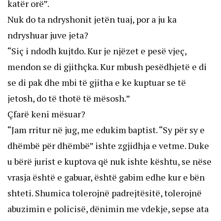
katër orë”.
Nuk do ta ndryshonit jetën tuaj, por a ju ka
ndryshuar juve jeta?
“Siç i ndodh kujtdo. Kur je njëzet e pesë vjeç,
mendon se di gjithçka. Kur mbush pesëdhjetë e di
se di pak dhe mbi të gjitha e ke kuptuar se të
jetosh, do të thotë të mësosh.”
Çfarë keni mësuar?
“Jam rritur në jug, me edukim baptist. “Sy për sy e
dhëmbë për dhëmbë” ishte zgjidhja e vetme. Duke
u bërë jurist e kuptova që nuk ishte kështu, se nëse
vrasja është e gabuar, është gabim edhe kur e bën
shteti. Shumica tolerojnë padrejtësitë, tolerojnë
abuzimin e policisë, dënimin me vdekje, sepse ata