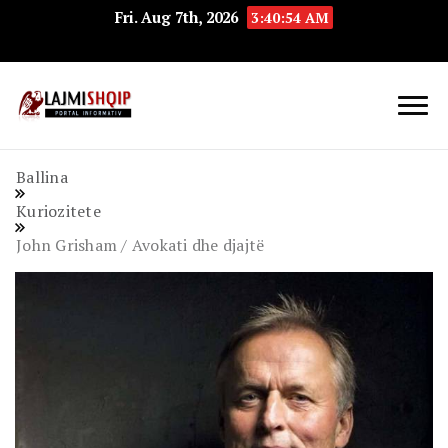
Fri. Aug 7th, 2026
3:40:54 AM
Lajmishqip.net
Lajmishqip
Ballina
Kuriozitete
John Grisham / Avokati dhe djajtë