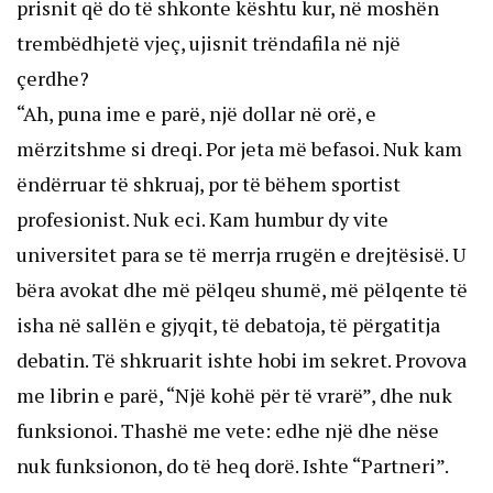
prisnit që do të shkonte kështu kur, në moshën
trembëdhjetë vjeç, ujisnit trëndafila në një
çerdhe?
“Ah, puna ime e parë, një dollar në orë, e
mërzitshme si dreqi. Por jeta më befasoi. Nuk kam
ëndërruar të shkruaj, por të bëhem sportist
profesionist. Nuk eci. Kam humbur dy vite
universitet para se të merrja rrugën e drejtësisë. U
bëra avokat dhe më pëlqeu shumë, më pëlqente të
isha në sallën e gjyqit, të debatoja, të përgatitja
debatin. Të shkruarit ishte hobi im sekret. Provova
me librin e parë, “Një kohë për të vrarë”, dhe nuk
funksionoi. Thashë me vete: edhe një dhe nëse
nuk funksionon, do të heq dorë. Ishte “Partneri”.