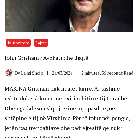
Kuriozitete
Lajme
John Grisham / Avokati dhe djajtë
By
Lajmi Shqip
24/03/2024
7 minutes, 36 seconds Read
MAKINA Grisham nuk ndalet kurrë. Ai tashmë
është duke shkruar me nxitim hitin e tij të radhës.
Dhe ngadalëson shpejtësinë, një pasdite, në
shtëpinë e tij në Virxhinia. Për të folur për pengje,
jetën pas trëndafilave dhe padrejtësitë që nuk i
duron dot, siç bëjnë shumë.