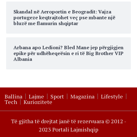
Skandal në Aeroportin e Beogradit: Vajza
portugeze keqtrajtohet veç pse mbante një
bluzë me flamurin shqiptar
Arbana apo Ledioni? Bled Mane jep përgjigjen
epike për udhëheqeësin e ri të Big Brother VIP
Albania
Ballina
Lajme
Sport
Magazina
Lifestyle
Tech
Kuriozitete
Të gjitha të drejtat janë të rezervuara © 2012 -
2023 Portali Lajmishqip