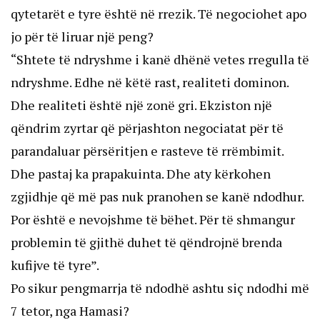
qytetarët e tyre është në rrezik. Të negociohet apo
jo për të liruar një peng?
“Shtete të ndryshme i kanë dhënë vetes rregulla të
ndryshme. Edhe në këtë rast, realiteti dominon.
Dhe realiteti është një zonë gri. Ekziston një
qëndrim zyrtar që përjashton negociatat për të
parandaluar përsëritjen e rasteve të rrëmbimit.
Dhe pastaj ka prapakuinta. Dhe aty kërkohen
zgjidhje që më pas nuk pranohen se kanë ndodhur.
Por është e nevojshme të bëhet. Për të shmangur
problemin të gjithë duhet të qëndrojnë brenda
kufijve të tyre”.
Po sikur pengmarrja të ndodhë ashtu siç ndodhi më
7 tetor, nga Hamasi?