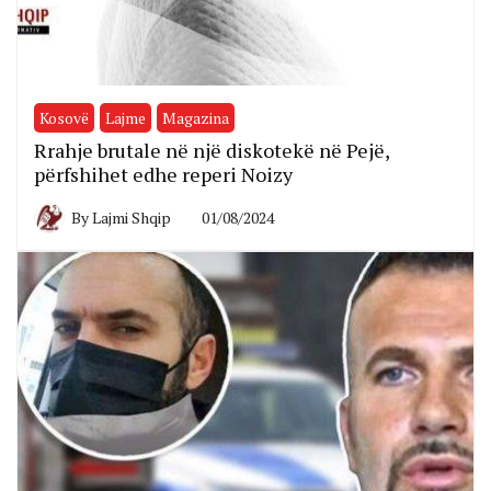
Kosovë
Lajme
Magazina
Rrahje brutale në një diskotekë në Pejë,
përfshihet edhe reperi Noizy
By
Lajmi Shqip
01/08/2024