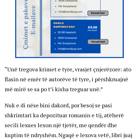
“Unë tregova krimet e tyre, vrasjet çnjerëzore: ato
flasin në emër të autorëve të tyre, i përshkruajnë
më mirë se sa po t’i kisha treguar unë.”
Nuk e di nëse bini dakord, por besoj se pasi
shkrimtari ka depozituar romanin e tij, atëherë
secili lexues lexon një tjetër, me qendër dhe
kuptim të ndryshëm. Ngaqë e lexova vetë, libri juaj