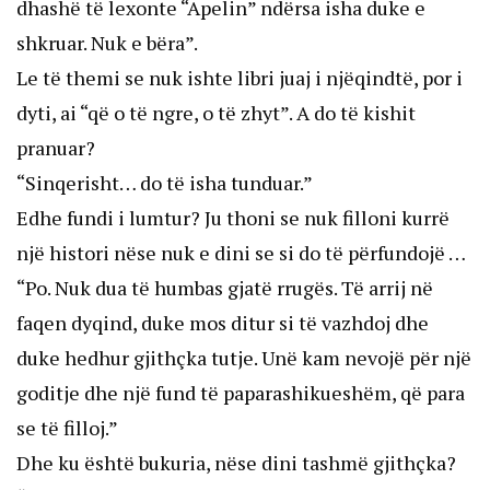
dhashë të lexonte “Apelin” ndërsa isha duke e
shkruar. Nuk e bëra”.
Le të themi se nuk ishte libri juaj i njëqindtë, por i
dyti, ai “që o të ngre, o të zhyt”. A do të kishit
pranuar?
“Sinqerisht… do të isha tunduar.”
Edhe fundi i lumtur? Ju thoni se nuk filloni kurrë
një histori nëse nuk e dini se si do të përfundojë …
“Po. Nuk dua të humbas gjatë rrugës. Të arrij në
faqen dyqind, duke mos ditur si të vazhdoj dhe
duke hedhur gjithçka tutje. Unë kam nevojë për një
goditje dhe një fund të paparashikueshëm, që para
se të filloj.”
Dhe ku është bukuria, nëse dini tashmë gjithçka?