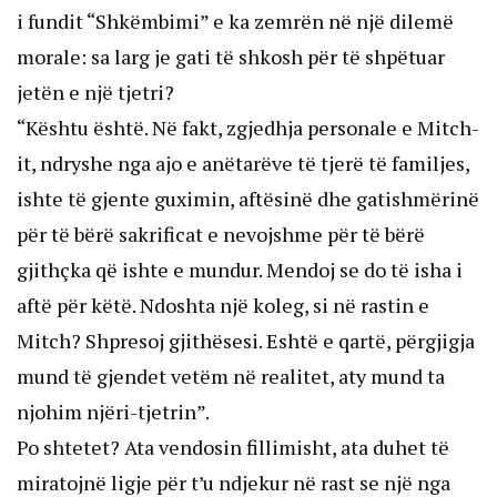
i fundit “Shkëmbimi” e ka zemrën në një dilemë
morale: sa larg je gati të shkosh për të shpëtuar
jetën e një tjetri?
“Kështu është. Në fakt, zgjedhja personale e Mitch-
it, ndryshe nga ajo e anëtarëve të tjerë të familjes,
ishte të gjente guximin, aftësinë dhe gatishmërinë
për të bërë sakrificat e nevojshme për të bërë
gjithçka që ishte e mundur. Mendoj se do të isha i
aftë për këtë. Ndoshta një koleg, si në rastin e
Mitch? Shpresoj gjithësesi. Eshtë e qartë, përgjigja
mund të gjendet vetëm në realitet, aty mund ta
njohim njëri-tjetrin”.
Po shtetet? Ata vendosin fillimisht, ata duhet të
miratojnë ligje për t’u ndjekur në rast se një nga