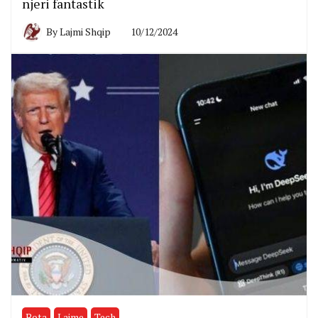
njeri fantastik
By
Lajmi Shqip
10/12/2024
Bota
Lajme
Tech