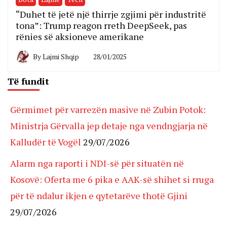
“Duhet të jetë një thirrje zgjimi për industritë
tona”: Trump reagon rreth DeepSeek, pas
rënies së aksioneve amerikane
By
Lajmi Shqip
28/01/2025
Të fundit
Gërmimet për varrezën masive në Zubin Potok:
Ministrja Gërvalla jep detaje nga vendngjarja në
Kalludër të Vogël
29/07/2026
Alarm nga raporti i NDI-së për situatën në
Kosovë: Oferta me 6 pika e AAK-së shihet si rruga
për të ndalur ikjen e qytetarëve thotë Gjini
29/07/2026