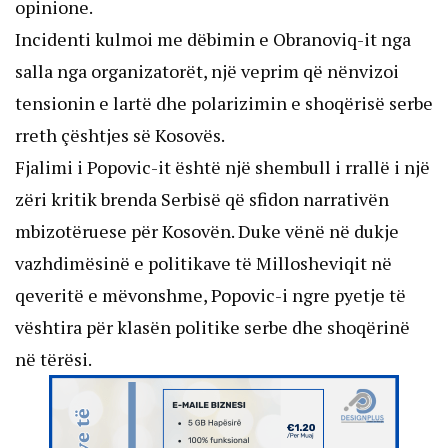
opinione.
Incidenti kulmoi me dëbimin e Obranoviq-it nga 
salla nga organizatorët, një veprim që nënvizoi 
tensionin e lartë dhe polarizimin e shoqërisë serbe 
rreth çështjes së Kosovës.
Fjalimi i Popovic-it është një shembull i rrallë i një 
zëri kritik brenda Serbisë që sfidon narrativën 
mbizotëruese për Kosovën. Duke vënë në dukje 
vazhdimësinë e politikave të Millosheviqit në 
qeveritë e mëvonshme, Popovic-i ngre pyetje të 
vështira për klasën politike serbe dhe shoqërinë 
në tërësi.