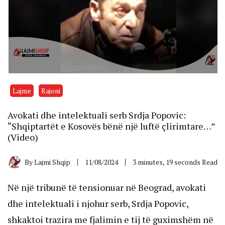
Lajme
Rajoni
Avokati dhe intelektuali serb Srdja Popovic:
“Shqiptartët e Kosovës bënë një luftë çlirimtare…”
(Video)
By
Lajmi Shqip
11/08/2024
3 minutes, 19 seconds Read
Në një tribunë të tensionuar në Beograd, avokati 
dhe intelektuali i njohur serb, Srdja Popovic, 
shkaktoi trazira me fjalimin e tij të guximshëm në 