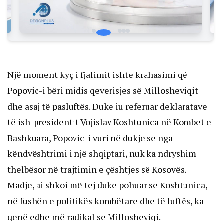
Një moment kyç i fjalimit ishte krahasimi që 
Popovic-i bëri midis qeverisjes së Millosheviqit 
dhe asaj të pasluftës. Duke iu referuar deklaratave 
të ish-presidentit Vojislav Koshtunica në Kombet e 
Bashkuara, Popovic-i vuri në dukje se nga 
këndvështrimi i një shqiptari, nuk ka ndryshim 
thelbësor në trajtimin e çështjes së Kosovës. 
Madje, ai shkoi më tej duke pohuar se Koshtunica, 
në fushën e politikës kombëtare dhe të luftës, ka 
qenë edhe më radikal se Millosheviqi.