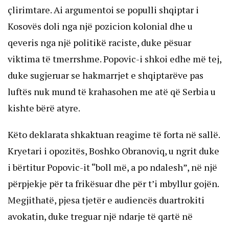
çlirimtare. Ai argumentoi se populli shqiptar i 
Kosovës doli nga një pozicion kolonial dhe u 
qeveris nga një politikë raciste, duke pësuar 
viktima të tmerrshme. Popovic-i shkoi edhe më tej, 
duke sugjeruar se hakmarrjet e shqiptarëve pas 
luftës nuk mund të krahasohen me atë që Serbia u 
kishte bërë atyre.
Këto deklarata shkaktuan reagime të forta në sallë. 
Kryetari i opozitës, Boshko Obranoviq, u ngrit duke 
i bërtitur Popovic-it “boll më, a po ndalesh”, në një 
përpjekje për ta frikësuar dhe për t’i mbyllur gojën. 
Megjithatë, pjesa tjetër e audiencës duartrokiti 
avokatin, duke treguar një ndarje të qartë në 