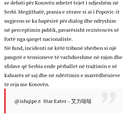
se debati për Kosovën mbetet tejet i ndjeshëm në 
Serbi. Megjithatë, prania e zërave si ai i Popovic-it 
sugjeron se ka hapësirë për dialog dhe ndryshim 
në perceptimin publik, pavarësisht rezistencës së 
fortë nga qarqet nacionaliste.
Në fund, incidenti në këtë tribunë shërben si një 
pasqyrë e tensioneve të vazhdueshme në rajon dhe 
sfidave që Serbia ende përballet në trajtimin e së 
kaluarës së saj dhe në ndërtimin e marrëdhënieve 
të reja me Kosovën.
@ishqipe
♬ Star Eater – 艾力哒哒