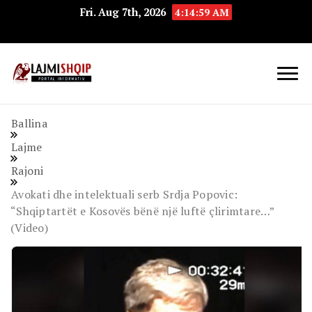
Fri. Aug 7th, 2026
4:15:00 AM
Lajmishqip.net
Lajmishqip
Ballina
Lajme
Rajoni
Avokati dhe intelektuali serb Srdja Popovic:
“Shqiptartët e Kosovës bënë një luftë çlirimtare…”
(Video)