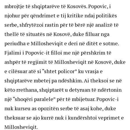
mbrojtje të shqiptarëve të Kosovës. Popovic, i 
njohur për qëndrimet e tij kritike ndaj politikës 
serbe, shfrytëzoi rastin për të bërë një analizë të 
thellë të situatës në Kosovë, duke filluar nga 
periudha e Millosheviqit e deri në ditët e sotme.
Fjalimi i Popovic-it filloi me një përshkrim të 
ashpër të regjimit të Millosheviqit në Kosovë, duke 
e cilësuar atë si “shtet policor” ku vrasja e 
shqiptarëve mbetej pa ndëshkim. Ai theksoi se në 
këto rrethana, shqiptarët u detyruan të ndërtonin 
një “shoqëri paralele” për të mbijetuar. Popovic-i 
nuk kurseu as opozitën serbe të asaj kohe, duke 
theksuar se ajo kurrë nuk i kundërshtoi veprimet e 
Millosheviqit.