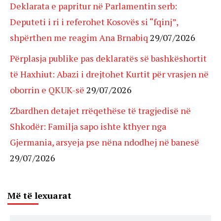
Deklarata e papritur në Parlamentin serb:
Deputeti i ri i referohet Kosovës si “fqinj”,
shpërthen me reagim Ana Brnabiq
29/07/2026
Përplasja publike pas deklaratës së bashkëshortit
të Haxhiut: Abazi i drejtohet Kurtit për vrasjen në
oborrin e QKUK-së
29/07/2026
Zbardhen detajet rrëqethëse të tragjedisë në
Shkodër: Familja sapo ishte kthyer nga
Gjermania, arsyeja pse nëna ndodhej në banesë
29/07/2026
Më të lexuarat