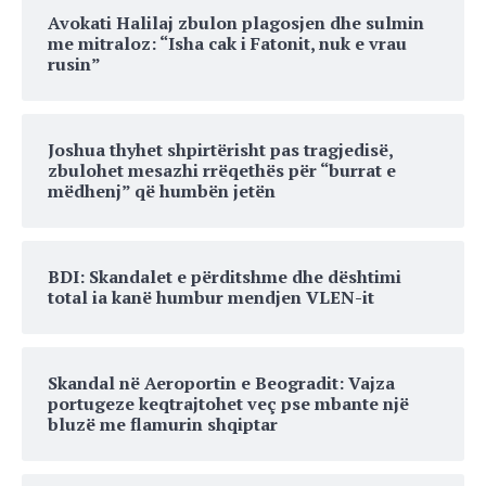
Avokati Halilaj zbulon plagosjen dhe sulmin
me mitraloz: “Isha cak i Fatonit, nuk e vrau
rusin”
Joshua thyhet shpirtërisht pas tragjedisë,
zbulohet mesazhi rrëqethës për “burrat e
mëdhenj” që humbën jetën
BDI: Skandalet e përditshme dhe dështimi
total ia kanë humbur mendjen VLEN-it
Skandal në Aeroportin e Beogradit: Vajza
portugeze keqtrajtohet veç pse mbante një
bluzë me flamurin shqiptar